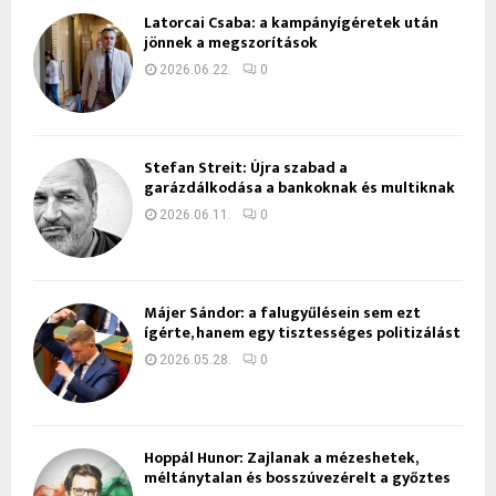
Latorcai Csaba: a kampányígéretek után
jönnek a megszorítások
2026.06.22.
0
Stefan Streit: Újra szabad a
garázdálkodása a bankoknak és multiknak
2026.06.11.
0
Májer Sándor: a falugyűlésein sem ezt
ígérte, hanem egy tisztességes politizálást
2026.05.28.
0
Hoppál Hunor: Zajlanak a mézeshetek,
méltánytalan és bosszúvezérelt a győztes