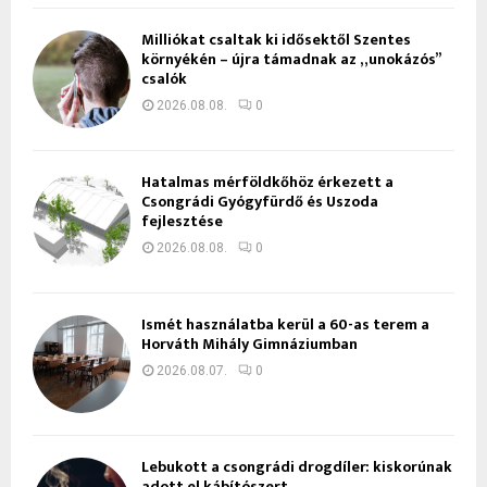
Milliókat csaltak ki idősektől Szentes
környékén – újra támadnak az „unokázós”
csalók
2026.08.08.
0
Hatalmas mérföldkőhöz érkezett a
Csongrádi Gyógyfürdő és Uszoda
fejlesztése
2026.08.08.
0
Ismét használatba kerül a 60-as terem a
Horváth Mihály Gimnáziumban
2026.08.07.
0
Lebukott a csongrádi drogdíler: kiskorúnak
adott el kábítószert