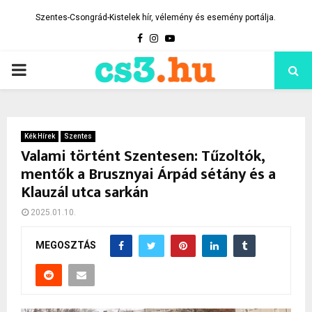
Szentes-Csongrád-Kistelek hír, vélemény és esemény portálja.
Facebook
Instagram
Youtube
PRIMARY
MENU
Kék Hírek
Szentes
Valami történt Szentesen: Tűzoltók,
mentők a Brusznyai Árpád sétány és a
Klauzál utca sarkán
2025.01.10.
MEGOSZTÁS