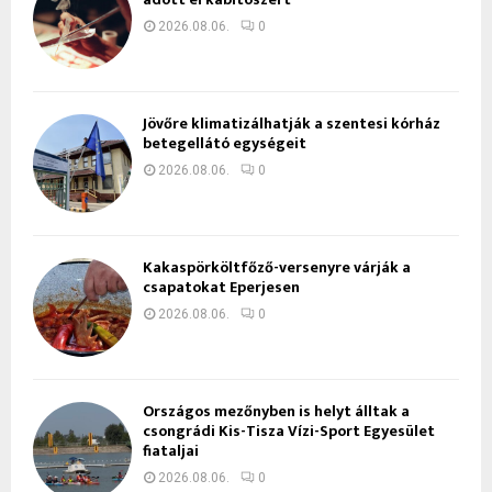
2026.08.06.
0
Jövőre klimatizálhatják a szentesi kórház
betegellátó egységeit
2026.08.06.
0
Kakaspörköltfőző-versenyre várják a
csapatokat Eperjesen
2026.08.06.
0
Országos mezőnyben is helyt álltak a
csongrádi Kis-Tisza Vízi-Sport Egyesület
fiataljai
2026.08.06.
0