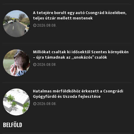
A tetejére borult egy autó Csongrád közelében,
teljes útzár mellett mentenek
2026.08.08.
Milliókat csaltak ki idősektől Szentes környékén
– újra támadnak az „unokázós” csalók
2026.08.08.
Hatalmas mérföldkőhöz érkezett a Csongrádi
Gyógyfürdő és Uszoda fejlesztése
2026.08.08.
BELFÖLD