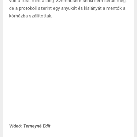
volt a füst, mint a láng. Szerencsére senki sem sérült meg,
de a protokoll szerint egy anyukát és kislányát a mentők a
kórházba szállítottak.
Videó: Terneyné Edit