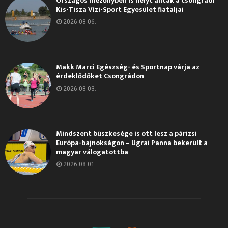
Országos mezőnyben is helyt álltak a csongrádi
Kis-Tisza Vízi-Sport Egyesület fiataljai
2026.08.06.
Makk Marci Egészség- és Sportnap várja az
érdeklődőket Csongrádon
2026.08.03.
Mindszent büszkesége is ott lesz a párizsi
Európa-bajnokságon – Ugrai Panna bekerült a
magyar válogatottba
2026.08.01.