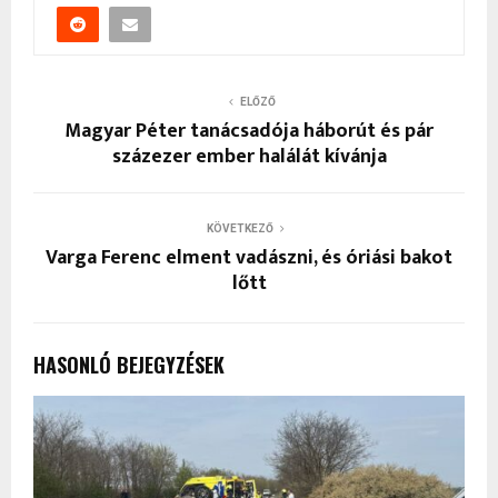
ELŐZŐ
Magyar Péter tanácsadója háborút és pár
százezer ember halálát kívánja
KÖVETKEZŐ
Varga Ferenc elment vadászni, és óriási bakot
lőtt
HASONLÓ BEJEGYZÉSEK