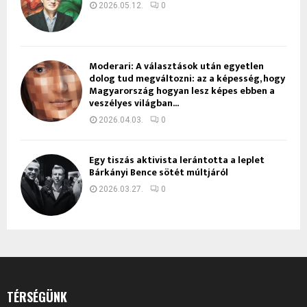
2026.05.12.
0
Moderari: A választások után egyetlen
dolog tud megváltozni: az a képesség, hogy
Magyarország hogyan lesz képes ebben a
veszélyes világban...
2026.04.03.
0
Egy tiszás aktivista lerántotta a leplet
Bárkányi Bence sötét múltjáról
2026.03.27.
0
TÉRSÉGÜNK