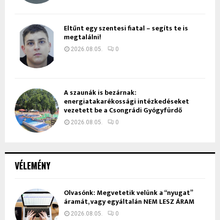
Eltűnt egy szentesi fiatal – segíts te is
megtalálni!
2026.08.05.
0
A szaunák is bezárnak:
energiatakarékossági intézkedéseket
vezetett be a Csongrádi Gyógyfürdő
2026.08.05.
0
VÉLEMÉNY
Olvasónk: Megvetetik velünk a “nyugat”
áramát, vagy egyáltalán NEM LESZ ÁRAM
2026.08.05.
0