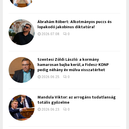
Ábrahám Róbert: Alkotmányos puccs és
lopakodó jakobinus diktatúra!
2026.07.08.
0
Szentesi Zöldi László: a kormány
hamarosan bajba kerül, a Fidesz-KDNP
pedig néhány év múlva visszatérhet
2026.06.25.
0
Mandula Viktor: az arrogáns tudatlanság
totális győzelme
2026.06.23.
0