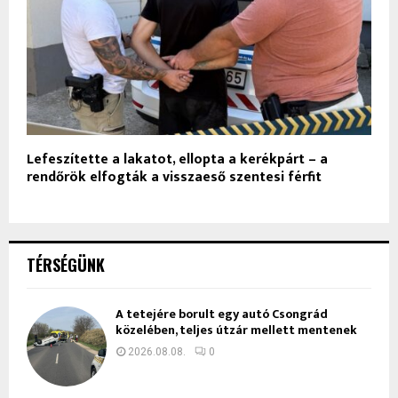
Lefeszítette a lakatot, ellopta a kerékpárt – a
rendőrök elfogták a visszaeső szentesi férfit
TÉRSÉGÜNK
A tetejére borult egy autó Csongrád
közelében, teljes útzár mellett mentenek
2026.08.08.
0