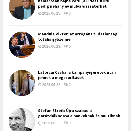
hamarosan bajba kerül, a Fidesz-KDNP
pedig néhány év múlva visszatérhet
2026.06.25.
0
Mandula Viktor: az arrogáns tudatlanság
totális győzelme
2026.06.23.
0
Latorcai Csaba: a kampányígéretek után
jönnek a megszorítások
2026.06.22.
0
Stefan Streit: Újra szabad a
garázdálkodása a bankoknak és multiknak
2026.06.11.
0