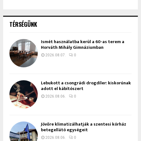
TÉRSÉGÜNK
Ismét használatba kerül a 60-as terem a
Horváth Mihály Gimnáziumban
2026.08.07.
0
Lebukott a csongrádi drogdíler: kiskorúnak
adott el kábítószert
2026.08.06.
0
Jövőre klimatizálhatják a szentesi kórház
betegellátó egységeit
2026.08.06.
0