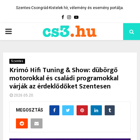
Szentes-Csongrád-Kistelek hír, vélemény és esemény portálja.
Facebook
Instagram
Youtube
PRIMARY
MENU
Szentes
Krimó Hifi Tuning & Show: dübörgő
motorokkal és családi programokkal
várják az érdeklődőket Szentesen
2026.05.20.
MEGOSZTÁS