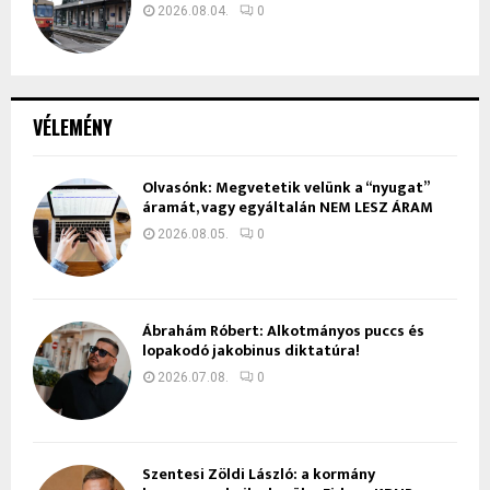
2026.08.04.
0
VÉLEMÉNY
Olvasónk: Megvetetik velünk a “nyugat”
áramát, vagy egyáltalán NEM LESZ ÁRAM
2026.08.05.
0
Ábrahám Róbert: Alkotmányos puccs és
lopakodó jakobinus diktatúra!
2026.07.08.
0
Szentesi Zöldi László: a kormány