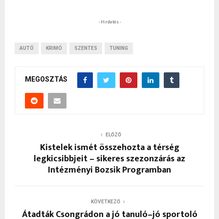
- Hirdetés -
AUTÓ
KRIMÓ
SZENTES
TUNING
MEGOSZTÁS
ELŐZŐ
Kistelek ismét összehozta a térség
legkicsibbjeit – sikeres szezonzárás az
Intézményi Bozsik Programban
KÖVETKEZŐ
Átadták Csongrádon a jó tanuló–jó sportoló