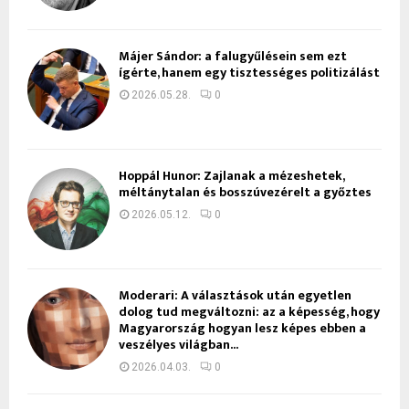
Májer Sándor: a falugyűlésein sem ezt
ígérte, hanem egy tisztességes politizálást
2026.05.28.
0
Hoppál Hunor: Zajlanak a mézeshetek,
méltánytalan és bosszúvezérelt a győztes
2026.05.12.
0
Moderari: A választások után egyetlen
dolog tud megváltozni: az a képesség, hogy
Magyarország hogyan lesz képes ebben a
veszélyes világban...
2026.04.03.
0