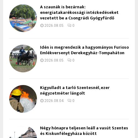
A szaunák is bezárnak:
energiatakarékossági intézkedéseket
vezetett be a Csongrádi Gyógyfürdő
2026.08.05.
0
Idén is megrendezik a hagyományos Furioso
Emlékversenyt Derekegyház-Tompaháton
2026.08.05.
0
Kigyulladt a tarló Szentesnél, ezer
négyzetméter lángolt
2026.08.04.
0
Négy hónapra teljesen leáll a vasút Szentes
és Kiskunfélegyháza között