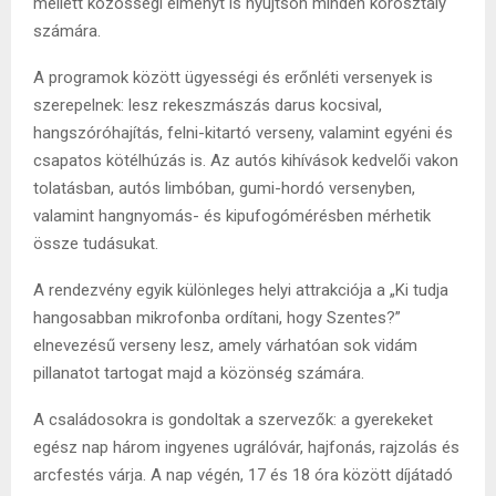
mellett közösségi élményt is nyújtson minden korosztály
számára.
A programok között ügyességi és erőnléti versenyek is
szerepelnek: lesz rekeszmászás darus kocsival,
hangszóróhajítás, felni-kitartó verseny, valamint egyéni és
csapatos kötélhúzás is. Az autós kihívások kedvelői vakon
tolatásban, autós limbóban, gumi-hordó versenyben,
valamint hangnyomás- és kipufogómérésben mérhetik
össze tudásukat.
A rendezvény egyik különleges helyi attrakciója a „Ki tudja
hangosabban mikrofonba ordítani, hogy Szentes?”
elnevezésű verseny lesz, amely várhatóan sok vidám
pillanatot tartogat majd a közönség számára.
A családosokra is gondoltak a szervezők: a gyerekeket
egész nap három ingyenes ugrálóvár, hajfonás, rajzolás és
arcfestés várja. A nap végén, 17 és 18 óra között díjátadó