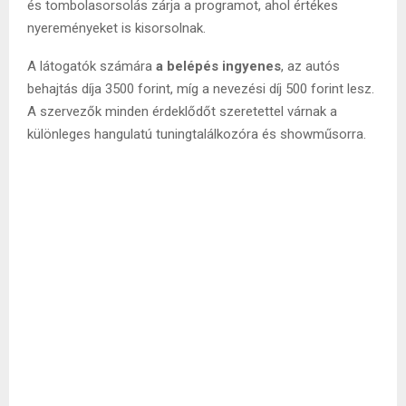
és tombolasorsolás zárja a programot, ahol értékes
nyereményeket is kisorsolnak.
A látogatók számára
a belépés ingyenes
, az autós
behajtás díja 3500 forint, míg a nevezési díj 500 forint lesz.
A szervezők minden érdeklődőt szeretettel várnak a
különleges hangulatú tuningtalálkozóra és showműsorra.