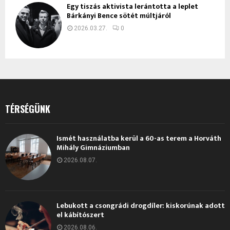
Egy tiszás aktivista lerántotta a leplet
Bárkányi Bence sötét múltjáról
2026.03.27.
0
TÉRSÉGÜNK
Ismét használatba kerül a 60-as terem a Horváth
Mihály Gimnáziumban
2026.08.07.
Lebukott a csongrádi drogdíler: kiskorúnak adott
el kábítószert
2026.08.06.