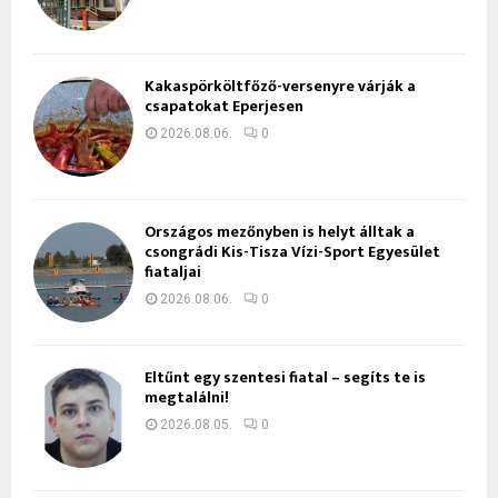
Kakaspörköltfőző-versenyre várják a
csapatokat Eperjesen
2026.08.06.
0
Országos mezőnyben is helyt álltak a
csongrádi Kis-Tisza Vízi-Sport Egyesület
fiataljai
2026.08.06.
0
Eltűnt egy szentesi fiatal – segíts te is
megtalálni!
2026.08.05.
0