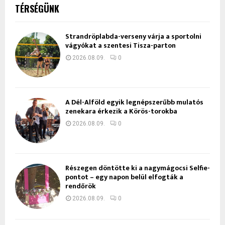
TÉRSÉGÜNK
Strandröplabda-verseny várja a sportolni
vágyókat a szentesi Tisza-parton
2026.08.09.
0
A Dél-Alföld egyik legnépszerűbb mulatós
zenekara érkezik a Körös-torokba
2026.08.09.
0
Részegen döntötte ki a nagymágocsi Selfie-
pontot – egy napon belül elfogták a
rendőrök
2026.08.09.
0