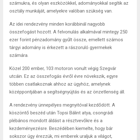
számukra, és olyan eszközökkel, adományokkal segítik az
osztály munkáját, amelyekre valóban szükség van.
Az idei rendezvény minden korábbinál nagyobb
összefogást hozott. A felvonulás alkalmával mintegy 250
ezer forint pénzadomány gyűlt össze, emellett számos
tárgyi adomány is érkezett a rászoruló gyermekek
számára.
Közel 200 ember, 103 motoron vonult végig Szegvár
utcáin. Ez az összefogás évről évre növekszik, egyre
többen csatlakoznak ahhoz az ügyhöz, amelynek
középpontjában a segítségnyújtás és az önzetlenség áll.
A rendezvény ünnepélyes megnyitóval kezdődött. A
köszöntő beszéd után Topsi Bálint atya, csongrádi
plébános mondott áldást a résztvevőkre és a
kezdeményezésre. Beszédében kiemelte, hogy bár
sokszor úgy érezzük, mi emberek uraljuk a világot,