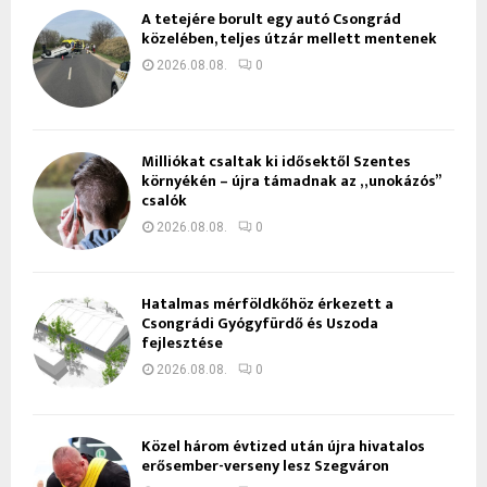
A tetejére borult egy autó Csongrád
közelében, teljes útzár mellett mentenek
2026.08.08.
0
Milliókat csaltak ki idősektől Szentes
környékén – újra támadnak az „unokázós”
csalók
2026.08.08.
0
Hatalmas mérföldkőhöz érkezett a
Csongrádi Gyógyfürdő és Uszoda
fejlesztése
2026.08.08.
0
Közel három évtized után újra hivatalos
erősember-verseny lesz Szegváron