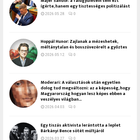
Májer Sándor: a falugyűlésein sem ezt
ígérte, hanem egy tisztességes politizálást
2026.05.28.
0
Hoppál Hunor: Zajlanak a mézeshetek,
méltánytalan és bosszúvezérelt a győztes
2026.05.12.
0
Moderari: A választások után egyetlen
dolog tud megváltozni: az a képesség, hogy
Magyarország hogyan lesz képes ebben a
veszélyes világban...
2026.04.03.
0
Egy tiszás aktivista lerántotta a leplet
Bárkányi Bence sötét múltjáról
2026.03.27.
0