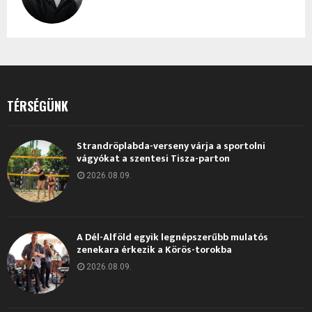
TÉRSÉGÜNK
Strandröplabda-verseny várja a sportolni
vágyókat a szentesi Tisza-parton
2026.08.09.
A Dél-Alföld egyik legnépszerűbb mulatós
zenekara érkezik a Körös-torokba
2026.08.09.