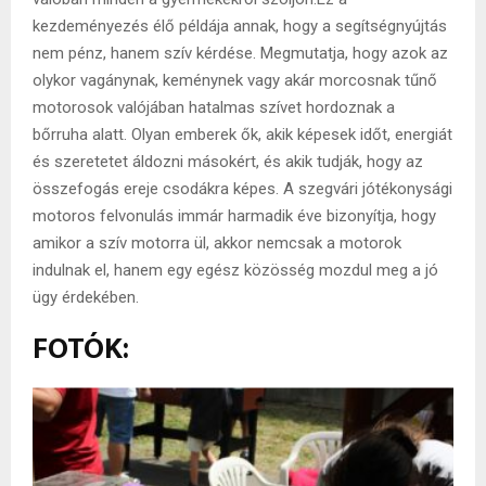
kezdeményezés élő példája annak, hogy a segítségnyújtás
nem pénz, hanem szív kérdése. Megmutatja, hogy azok az
olykor vagánynak, keménynek vagy akár morcosnak tűnő
motorosok valójában hatalmas szívet hordoznak a
bőrruha alatt. Olyan emberek ők, akik képesek időt, energiát
és szeretetet áldozni másokért, és akik tudják, hogy az
összefogás ereje csodákra képes. A szegvári jótékonysági
motoros felvonulás immár harmadik éve bizonyítja, hogy
amikor a szív motorra ül, akkor nemcsak a motorok
indulnak el, hanem egy egész közösség mozdul meg a jó
ügy érdekében.
FOTÓK: