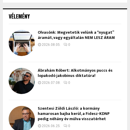
VÉLEMÉNY
Olvasónk: Megvetetik velünk a “nyugat”
áramát, vagy egyáltalán NEM LESZ ÁRAM
2026.08.05.
0
Ábrahám Róbert: Alkotmányos puccs és
lopakodó jakobinus diktatúra!
2026.07.08.
0
Szentesi Zöldi László: a kormány
hamarosan bajba kerül, a Fidesz-KDNP
pedig néhány év múlva visszatérhet
2026.06.25.
0