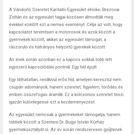
A Vándorló Szeretet Karitatív Egyesület elnöke, Brezovai
Zoltán és az egyesület tagjai közösen álmodták meg
évekkel ezelőtt ezt a nemes eseményt. Célja az volt, hogy
kapcsolatot teremtsen a motorosok és azok között a
gyermekek között, akiket az egyesület támogat, a
rászoruló és hátrányos helyzetű gyerekek között.
Az évek során azonban ez a kapocs sokkal több lett
egyszerű kapcsolódási pontnál. Egy híd épült.
Egy láthatatlan, rendkívül erős híd, amelyen keresztül nem
csupán adományok, hanem szeretet, figyelem, törődés és
emberi összefogás áramlik. Ez a kölcsönös szeretet teszi
igazán különlegessé ezt a kezdeményezést.
Az egyesület nemcsak a gyermekeket támogatja, hanem
többek között a Szentesi Dr. Bugyi István Kórház
gyermekosztályát is. Az év során rendszeresen gyűjtenek