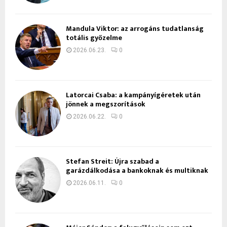
Mandula Viktor: az arrogáns tudatlanság
totális győzelme
2026.06.23.
0
Latorcai Csaba: a kampányígéretek után
jönnek a megszorítások
2026.06.22.
0
Stefan Streit: Újra szabad a
garázdálkodása a bankoknak és multiknak
2026.06.11.
0