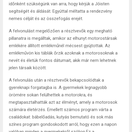
időnként szükségünk van arra, hogy kérjük a Jóisten
segítségét és áldását. Egyúttal méltatta a rendezvény
nemes célját és az összefogás erejét.
A felvonulást megelőzően a résztvevők egy megható
pillanatra is megálltak, amikor az elhunyt motorostársak
emlékére állított emlékműnél mécsest gyújtottak. Az
emlékművön kis táblák őrzik azoknak a motorosoknak a
nevét és életük fontos dátumait, akik már nem lehetnek
jelen társaik között.
A felvonulás után a résztvevők bekapcsolódtak a
gyereknapi forgatagba is. A gyermekek legnagyobb
örömére sokan felülhettek a motorokra, és
megtapasztalhatták azt az élményt, amely a motorosok
számára életérzés. Emellett számos program várta a
családokat: bábelőadás, kutyás bemutató és sok más
színes program gondoskodott arról, hogy ezen a napon
valóban minden a gyermekekről szóljon.Ez a