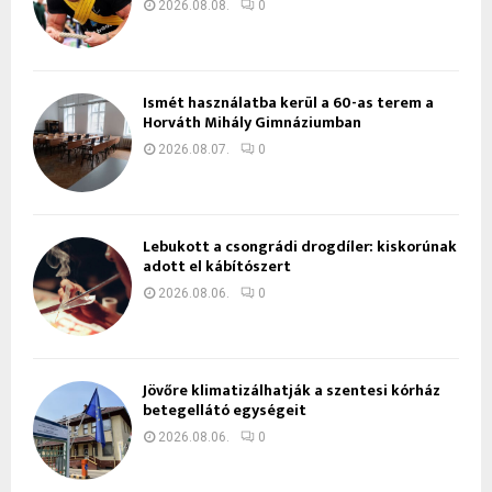
2026.08.08.
0
Ismét használatba kerül a 60-as terem a
Horváth Mihály Gimnáziumban
2026.08.07.
0
Lebukott a csongrádi drogdíler: kiskorúnak
adott el kábítószert
2026.08.06.
0
Jövőre klimatizálhatják a szentesi kórház
betegellátó egységeit
2026.08.06.
0