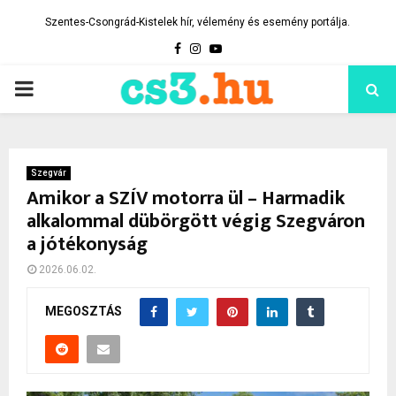
Szentes-Csongrád-Kistelek hír, vélemény és esemény portálja.
Facebook
Instagram
Youtube
PRIMARY
MENU
Szegvár
Amikor a SZÍV motorra ül – Harmadik
alkalommal dübörgött végig Szegváron
a jótékonyság
2026.06.02.
MEGOSZTÁS