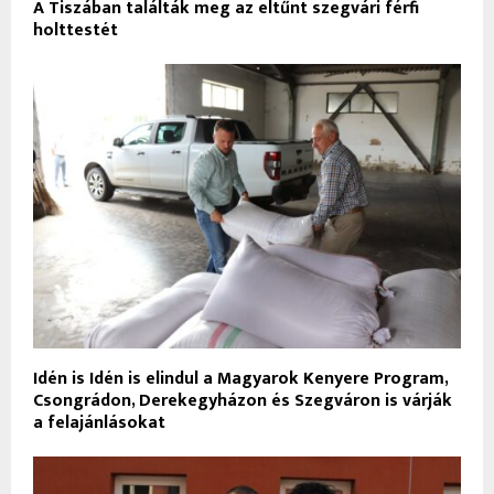
A Tiszában találták meg az eltűnt szegvári férfi
holttestét
Idén is Idén is elindul a Magyarok Kenyere Program,
Csongrádon, Derekegyházon és Szegváron is várják
a felajánlásokat