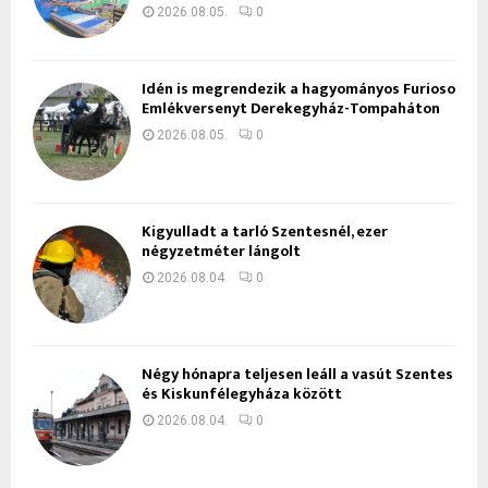
2026.08.05.
0
Idén is megrendezik a hagyományos Furioso
Emlékversenyt Derekegyház-Tompaháton
2026.08.05.
0
Kigyulladt a tarló Szentesnél, ezer
négyzetméter lángolt
2026.08.04.
0
Négy hónapra teljesen leáll a vasút Szentes
és Kiskunfélegyháza között
2026.08.04.
0