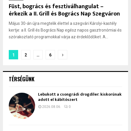
Füst, bogrács és fesztiválhangulat –
érkezik a II. Grill és Bogrács Nap Szegváron
Május 30-án újra megtelik élettel a szegvári Károlyi-kastély
kertje: a II. Grill és Bogrács Nap egész napos gasztronómiai és
szórakoztató programokkal várja az érdeklődőket. A...
Bejegyzések
1
2
…
6
lapozása
TÉRSÉGÜNK
Lebukott a csongrádi drogdíler: kiskorúnak
adott el kábítószert
2026.08.06.
0