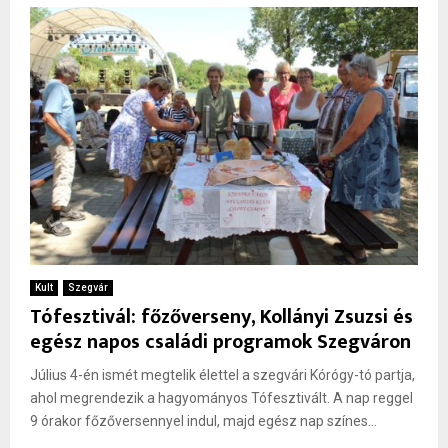
Kult
Szegvár
Tófesztivál: főzőverseny, Kollányi Zsuzsi és
egész napos családi programok Szegváron
Július 4-én ismét megtelik élettel a szegvári Kórógy-tó partja,
ahol megrendezik a hagyományos Tófesztivált. A nap reggel
9 órakor főzőversennyel indul, majd egész nap színes...