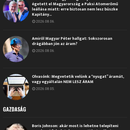
égetett el Magyarország a Paksi Atomerőmű
leállása miatt: erre biztosan nem lesz büszke
Kapitány...
2026.08.06.
Amiről Magyar Péter hallgat: Sokszorosan
drágábban jön az áram?
2026.08.06.
Olvasónk: Megvetetik velünk a “nyugat” áramát,
vagy egyáltalán NEM LESZ ÁRAM
2026.08.05.
GAZDASÁG
Boris Johnson: akár most is lehetne telepíteni