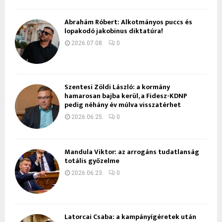
Ábrahám Róbert: Alkotmányos puccs és
lopakodó jakobinus diktatúra!
2026.07.08.
0
Szentesi Zöldi László: a kormány
hamarosan bajba kerül, a Fidesz-KDNP
pedig néhány év múlva visszatérhet
2026.06.25.
0
Mandula Viktor: az arrogáns tudatlanság
totális győzelme
2026.06.23.
0
Latorcai Csaba: a kampányígéretek után