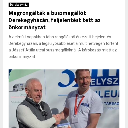
Derekegyház
Megrongálták a buszmegállót
Derekegyházán, feljelentést tett az
önkormányzat
Az elmúlt napokban több rongálásról érkezett bejelentés
Derekegyházán, a legsúlyosabb eset a múlt hétvégén történt
a József Attila utcai buszmegállóknál. A károkozás miatt az
önkormányzat...