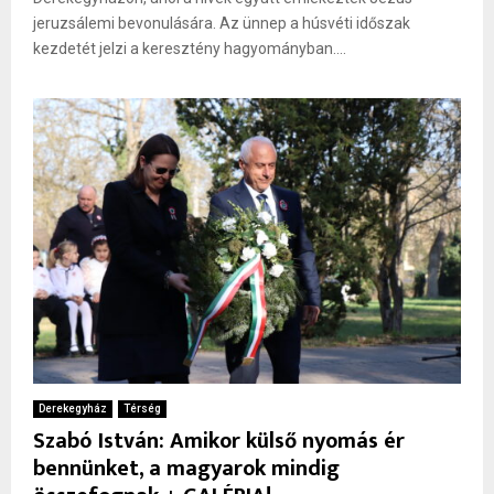
jeruzsálemi bevonulására. Az ünnep a húsvéti időszak
kezdetét jelzi a keresztény hagyományban....
Derekegyház
Térség
Szabó István: Amikor külső nyomás ér
bennünket, a magyarok mindig