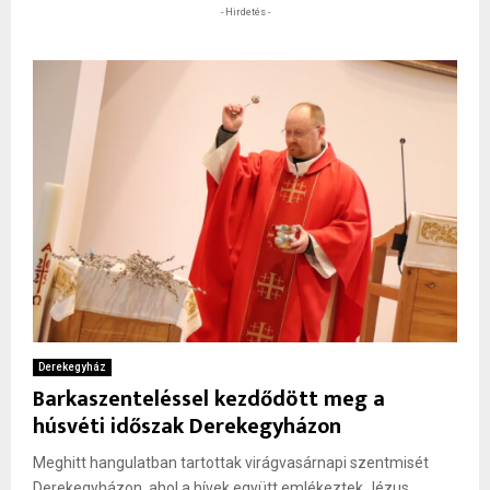
- Hirdetés -
Derekegyház
Barkaszenteléssel kezdődött meg a
húsvéti időszak Derekegyházon
Meghitt hangulatban tartottak virágvasárnapi szentmisét
Derekegyházon, ahol a hívek együtt emlékeztek Jézus