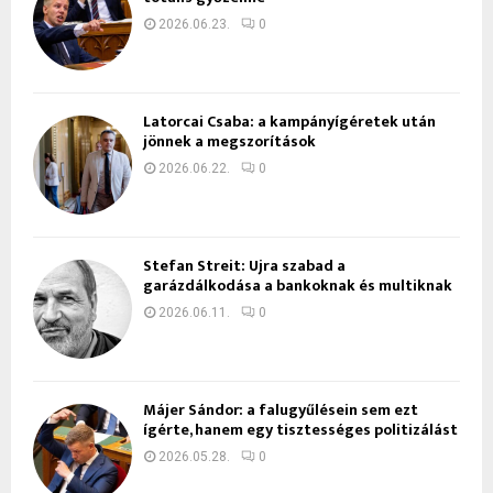
2026.06.23.
0
Latorcai Csaba: a kampányígéretek után
jönnek a megszorítások
2026.06.22.
0
Stefan Streit: Újra szabad a
garázdálkodása a bankoknak és multiknak
2026.06.11.
0
Májer Sándor: a falugyűlésein sem ezt
ígérte, hanem egy tisztességes politizálást
2026.05.28.
0