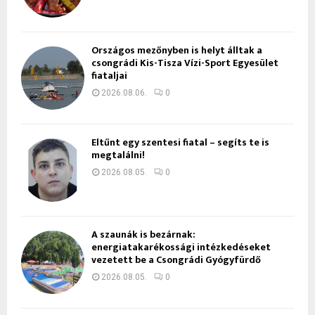
Országos mezőnyben is helyt álltak a
csongrádi Kis-Tisza Vízi-Sport Egyesület
fiataljai
2026.08.06.
0
Eltűnt egy szentesi fiatal – segíts te is
megtalálni!
2026.08.05.
0
A szaunák is bezárnak:
energiatakarékossági intézkedéseket
vezetett be a Csongrádi Gyógyfürdő
2026.08.05.
0