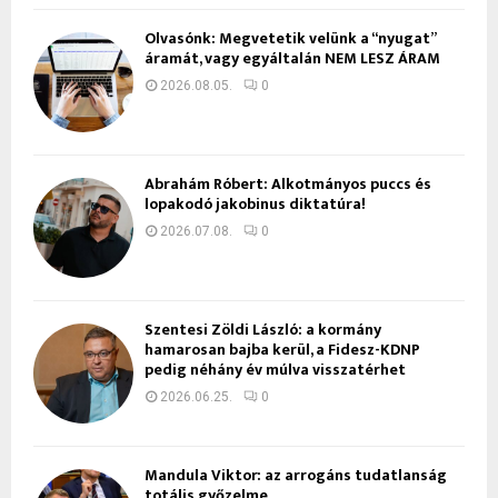
Olvasónk: Megvetetik velünk a “nyugat”
áramát, vagy egyáltalán NEM LESZ ÁRAM
2026.08.05.
0
Ábrahám Róbert: Alkotmányos puccs és
lopakodó jakobinus diktatúra!
2026.07.08.
0
Szentesi Zöldi László: a kormány
hamarosan bajba kerül, a Fidesz-KDNP
pedig néhány év múlva visszatérhet
2026.06.25.
0
Mandula Viktor: az arrogáns tudatlanság
totális győzelme