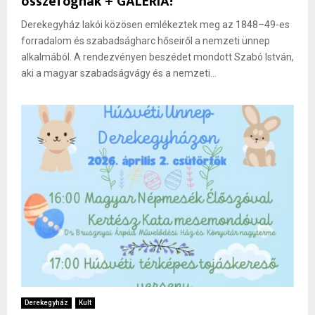
összefognak + GALÉRIA!
Derekegyház lakói közösen emlékeztek meg az 1848–49-es
forradalom és szabadságharc hőseiről a nemzeti ünnep
alkalmából. A rendezvényen beszédet mondott Szabó István,
aki a magyar szabadságvágy és a nemzeti...
Derekegyház
Kult