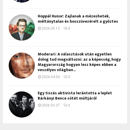
Hoppál Hunor: Zajlanak a mézeshetek,
méltánytalan és bosszúvezérelt a győztes
2026.05.12.
0
Moderari: A választások után egyetlen
dolog tud megváltozni: az a képesség, hogy
Magyarország hogyan lesz képes ebben a
veszélyes világban...
2026.04.03.
0
Egy tiszás aktivista lerántotta a leplet
Bárkányi Bence sötét múltjáról
2026.03.27.
0