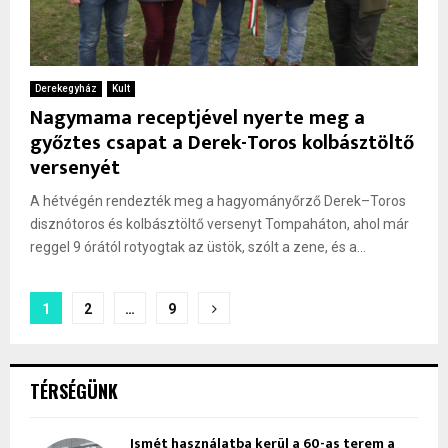
Derekegyház
Kult
Nagymama receptjével nyerte meg a
győztes csapat a Derek-Toros kolbásztöltő
versenyét
A hétvégén rendezték meg a hagyományőrző Derek–Toros
disznótoros és kolbásztöltő versenyt Tompaháton, ahol már
reggel 9 órától rotyogtak az üstök, szólt a zene, és a...
Bejegyzések
1
2
…
9
lapozása
TÉRSÉGÜNK
Ismét használatba kerül a 60-as terem a