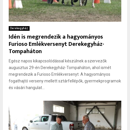
Derekegyház
Idén is megrendezik a hagyományos
Furioso Emlékversenyt Derekegyház-
Tompaháton
Egész napos kikapcsolódással készülnek a szervezők
augusztus 29-én Derekegyház-Tompaháton, ahol ismét
megrendezik a Furioso Emlékversenyt. A hagyományos
fogathajtó verseny mellett sztárfellépők, gyermekprogramok
és vásári hangulat...