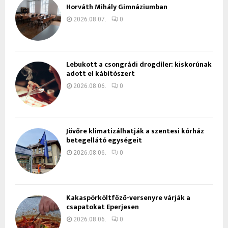
Horváth Mihály Gimnáziumban
2026.08.07.
0
Lebukott a csongrádi drogdíler: kiskorúnak
adott el kábítószert
2026.08.06.
0
Jövőre klimatizálhatják a szentesi kórház
betegellátó egységeit
2026.08.06.
0
Kakaspörköltfőző-versenyre várják a
csapatokat Eperjesen
2026.08.06.
0