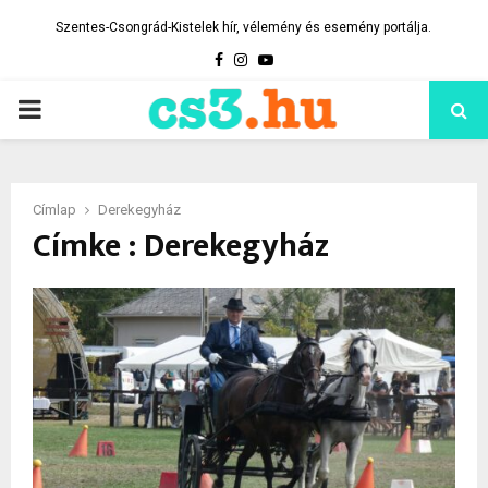
Szentes-Csongrád-Kistelek hír, vélemény és esemény portálja.
Facebook
Instagram
Youtube
PRIMARY
MENU
Címlap
Derekegyház
Címke : Derekegyház