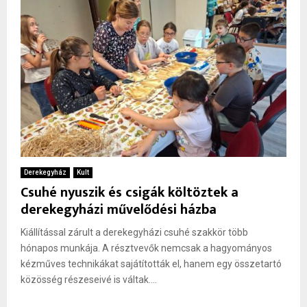
Derekegyház
Kult
Csuhé nyuszik és csigák költöztek a
derekegyházi művelődési házba
Kiállítással zárult a derekegyházi csuhé szakkör több
hónapos munkája. A résztvevők nemcsak a hagyományos
kézműves technikákat sajátították el, hanem egy összetartó
közösség részeseivé is váltak....