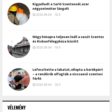
Kigyulladt a tarló Szentesnél, ezer
négyzetméter lángolt
2026.08.04.
0
Négy hónapra teljesen leáll a vasút Szentes
és Kiskunfélegyháza között
2026.08.04.
0
Lefeszítette a lakatot, ellopta a kerékpárt
– a rendőrök elfogták a visszaeső szentesi
férfit
2026.08.04.
0
VÉLEMÉNY