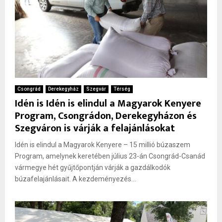
Csongrád
Derekegyház
Szegvár
Térség
Idén is Idén is elindul a Magyarok Kenyere
Program, Csongrádon, Derekegyházon és
Szegváron is várják a felajánlásokat
Idén is elindul a Magyarok Kenyere – 15 millió búzaszem
Program, amelynek keretében július 23-án Csongrád-Csanád
vármegye hét gyűjtőpontján várják a gazdálkodók
búzafelajánlásait. A kezdeményezés...