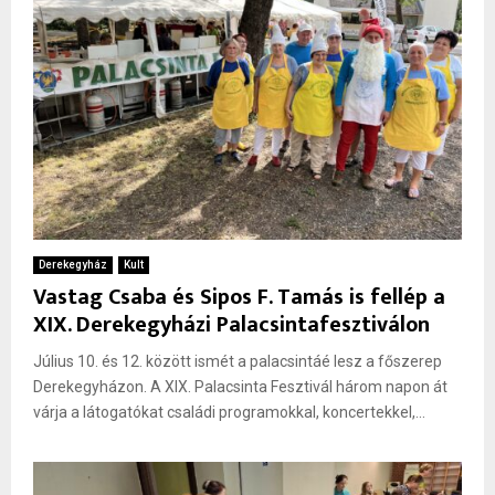
Derekegyház
Kult
Vastag Csaba és Sipos F. Tamás is fellép a
XIX. Derekegyházi Palacsintafesztiválon
Július 10. és 12. között ismét a palacsintáé lesz a főszerep
Derekegyházon. A XIX. Palacsinta Fesztivál három napon át
várja a látogatókat családi programokkal, koncertekkel,...