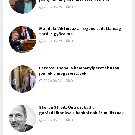
2026.06.25.
0
Mandula Viktor: az arrogáns tudatlanság
totális győzelme
2026.06.23.
0
Latorcai Csaba: a kampányígéretek után
jönnek a megszorítások
2026.06.22.
0
Stefan Streit: Újra szabad a
garázdálkodása a bankoknak és multiknak
2026.06.11.
0