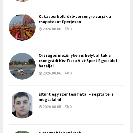
Kakaspörköltfőző-versenyre várják a
csapatokat Eperjesen
2026.08.06.
0
Országos mezőnyben is helyt álltak a
csongrádi Kis-Tisza Vízi-Sport Egyesület
fiataljai
2026.08.06.
0
Eltűnt egy szentesi fiatal – segíts te is
megtalálni!
2026.08.05.
0