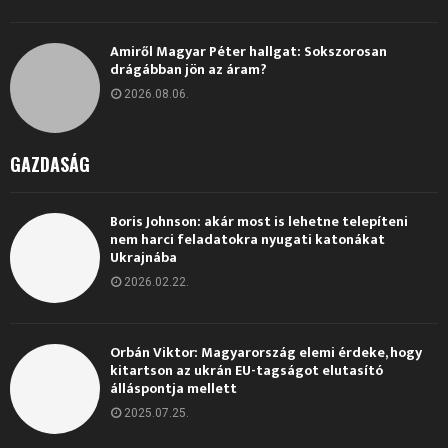
Amiről Magyar Péter hallgat: Sokszorosan
drágábban jön az áram?
2026.08.06.
GAZDASÁG
Boris Johnson: akár most is lehetne telepíteni
nem harci feladatokra nyugati katonákat
Ukrajnába
2026.02.22.
Orbán Viktor: Magyarország elemi érdeke, hogy
kitartson az ukrán EU-tagságot elutasító
álláspontja mellett
2025.07.25.