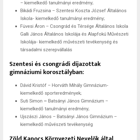
– kiemelkedő tanulmányi eredmény;
Bikádi Fruzsina – Szentesi Koszta József Általános
Iskola- kiemelkedő tanulmányi eredmény;
Füvesi Áron – Csongrád és Térsége Általános Iskola
Galli János Általános Iskolája és Alapfokú Művészeti
Iskolája- kiemelkedő művészeti tevékenység és
társadalmi szerepvállalás
Szentesi és csongrádi díjazottak
gimnáziumi korosztályban:
Dávid Kristóf – Horváth Mihály Gimnázium-
kiemelkedő sporteredmények;
Suti Simon
–
Batsányi János Gimnázium –
kiemelkedő tanulmányi eredmény;
Ujszászi János – Batsányi János Gimnázium –
kiemelkedő művészeti tevékenység
Zöld Kapocs Környezeti Nevelők által