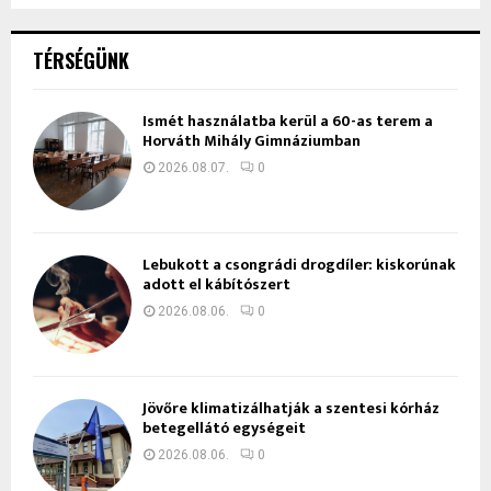
TÉRSÉGÜNK
Ismét használatba kerül a 60-as terem a
Horváth Mihály Gimnáziumban
2026.08.07.
0
Lebukott a csongrádi drogdíler: kiskorúnak
adott el kábítószert
2026.08.06.
0
Jövőre klimatizálhatják a szentesi kórház
betegellátó egységeit
2026.08.06.
0