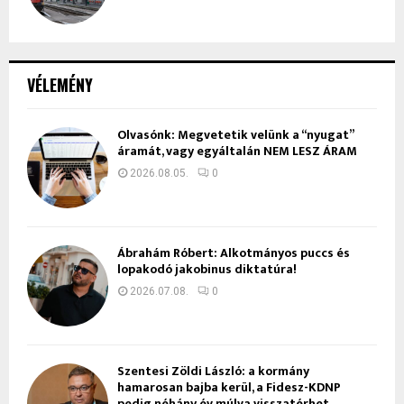
VÉLEMÉNY
Olvasónk: Megvetetik velünk a “nyugat”
áramát, vagy egyáltalán NEM LESZ ÁRAM
2026.08.05.
0
Ábrahám Róbert: Alkotmányos puccs és
lopakodó jakobinus diktatúra!
2026.07.08.
0
Szentesi Zöldi László: a kormány
hamarosan bajba kerül, a Fidesz-KDNP
pedig néhány év múlva visszatérhet