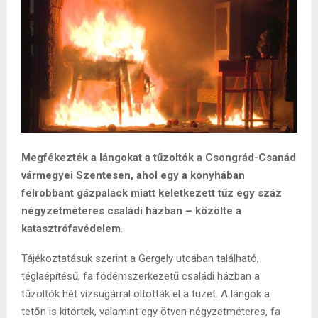
Megfékezték a lángokat a tűzoltók a Csongrád-Csanád
vármegyei Szentesen, ahol egy a konyhában
felrobbant gázpalack miatt keletkezett tűz egy száz
négyzetméteres családi házban – közölte a
katasztrófavédelem
.
Tájékoztatásuk szerint a Gergely utcában található,
téglaépítésű, fa födémszerkezetű családi házban a
tűzoltók hét vízsugárral oltották el a tüzet. A lángok a
tetőn is kitörtek, valamint egy ötven négyzetméteres, fa