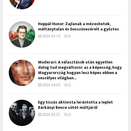
Hoppál Hunor: Zajlanak a mézeshetek,
méltánytalan és bosszúvezérelt a győztes
2026.05.12.
0
Moderari: A választások után egyetlen
dolog tud megváltozni: az a képesség, hogy
Magyarország hogyan lesz képes ebben a
veszélyes világban...
2026.04.03.
0
Egy tiszás aktivista lerántotta a leplet
Bárkányi Bence sötét múltjáról
2026.03.27.
0