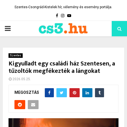
Szentes-Csongrád-Kistelek hír, vélemény és esemény portálja.
Facebook
Instagram
Youtube
PRIMARY
MENU
Szentes
Kigyulladt egy családi ház Szentesen, a
tűzoltók megfékezték a lángokat
2026.05.25.
MEGOSZTÁS