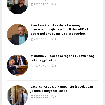
2026.07.08.
0
Szentesi Zöldi László: a kormány
hamarosan bajba kerül, a Fidesz-KDNP
pedig néhány év múlva visszatérhet
2026.06.25.
0
Mandula Viktor: az arrogáns tudatlanság
totális győzelme
2026.06.23.
0
Latorcai Csaba: a kampányígéretek után
jönnek a megszorítások
2026.06.22.
0