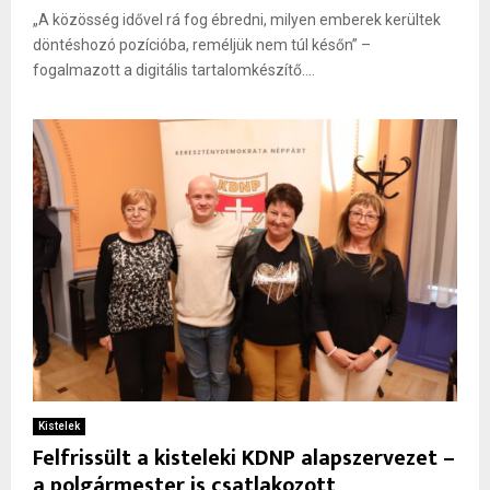
„A közösség idővel rá fog ébredni, milyen emberek kerültek
döntéshozó pozícióba, reméljük nem túl későn” –
fogalmazott a digitális tartalomkészítő....
Kistelek
Felfrissült a kisteleki KDNP alapszervezet –
a polgármester is csatlakozott