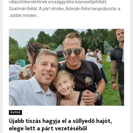
választókerületének országgyűlési képviselőjelöltjét,
Szatmári Bélát. A párt elnöke, Adorján Béla hangsúlyozta: a
Jobbik minden...
Belföld
Újabb tiszás hagyja el a süllyedő hajót,
elege lett a párt vezetéséből