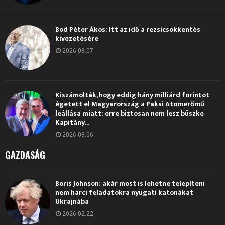
Bod Péter Ákos: Itt az idő a rezsicsökkentés
kivezetésére
2026.08.07.
Kiszámolták, hogy eddig hány milliárd forintot
égetett el Magyarország a Paksi Atomerőmű
leállása miatt: erre biztosan nem lesz büszke
Kapitány...
2026.08.06.
GAZDASÁG
Boris Johnson: akár most is lehetne telepíteni
nem harci feladatokra nyugati katonákat
Ukrajnába
2026.02.22.