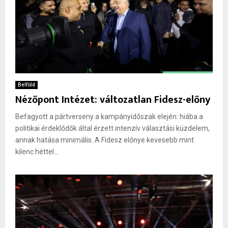
Belföld
Nézőpont Intézet: változatlan Fidesz-előny
Befagyott a pártverseny a kampányidőszak elején: hiába a
politikai érdeklődők által érzett intenzív választási küzdelem,
annak hatása minimális. A Fidesz előnye kevesebb mint
kilenc héttel...