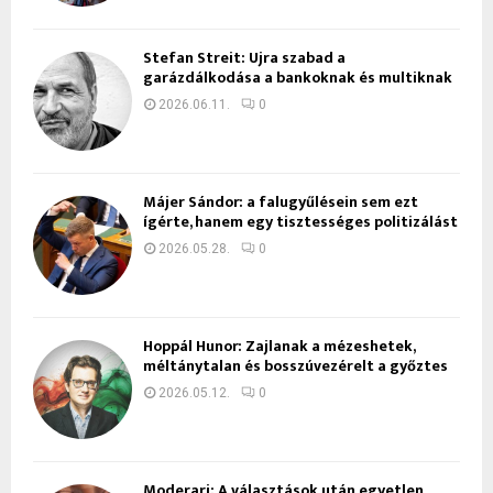
Stefan Streit: Újra szabad a
garázdálkodása a bankoknak és multiknak
2026.06.11.
0
Májer Sándor: a falugyűlésein sem ezt
ígérte, hanem egy tisztességes politizálást
2026.05.28.
0
Hoppál Hunor: Zajlanak a mézeshetek,
méltánytalan és bosszúvezérelt a győztes
2026.05.12.
0
Moderari: A választások után egyetlen