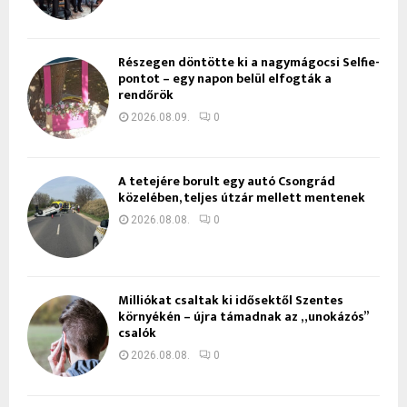
Részegen döntötte ki a nagymágocsi Selfie-
pontot – egy napon belül elfogták a
rendőrök
2026.08.09.
0
A tetejére borult egy autó Csongrád
közelében, teljes útzár mellett mentenek
2026.08.08.
0
Milliókat csaltak ki idősektől Szentes
környékén – újra támadnak az „unokázós”
csalók
2026.08.08.
0