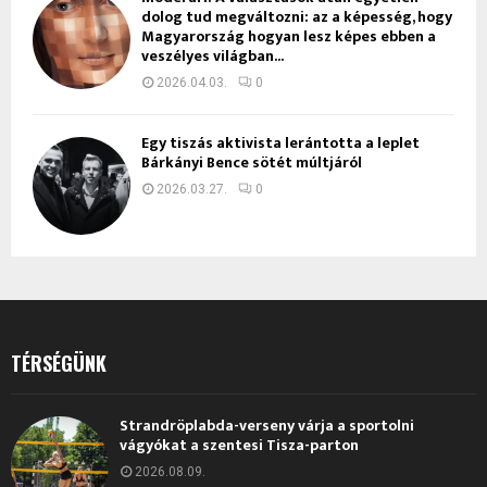
dolog tud megváltozni: az a képesség, hogy
Magyarország hogyan lesz képes ebben a
veszélyes világban...
2026.04.03.
0
Egy tiszás aktivista lerántotta a leplet
Bárkányi Bence sötét múltjáról
2026.03.27.
0
TÉRSÉGÜNK
Strandröplabda-verseny várja a sportolni
vágyókat a szentesi Tisza-parton
2026.08.09.