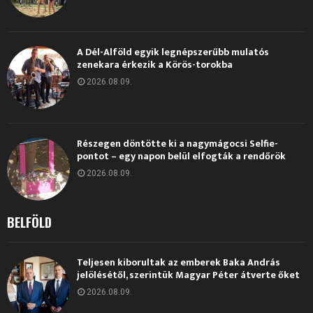
A Dél-Alföld egyik legnépszerűbb mulatós
zenekara érkezik a Körös-torokba
2026.08.09.
Részegen döntötte ki a nagymágocsi Selfie-
pontot – egy napon belül elfogták a rendőrök
2026.08.09.
BELFÖLD
Teljesen kiborultak az emberek Baka András
jelölésétől, szerintük Magyar Péter átverte őket
2026.08.09.