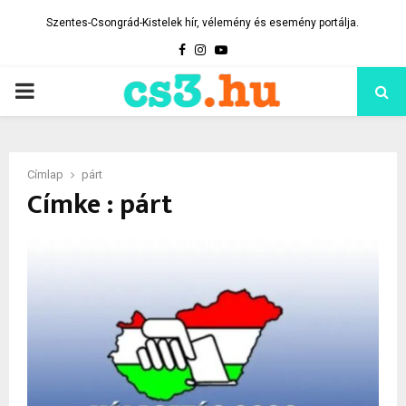
Szentes-Csongrád-Kistelek hír, vélemény és esemény portálja.
Facebook
Instagram
Youtube
PRIMARY
MENU
Címlap
párt
Címke : párt