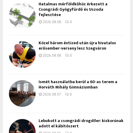
Hatalmas mérföldkőhöz érkezett a
Csongrádi Gyógyfürdő és Uszoda
fejlesztése
2026.08.08.
0
Közel három évtized után újra hivatalos
erősember-verseny lesz Szegváron
2026.08.08.
0
Ismét használatba kerül a 60-as terem a
Horváth Mihály Gimnáziumban
2026.08.07.
0
Lebukott a csongrádi drogdíler: kiskorúnak
adott el kábítószert