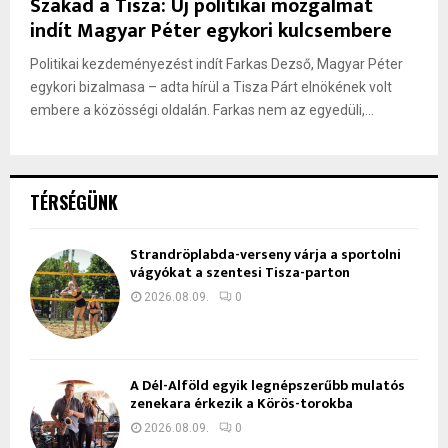
Szakad a Tisza: Új politikai mozgalmat
indít Magyar Péter egykori kulcsembere
Politikai kezdeményezést indít Farkas Dezső, Magyar Péter
egykori bizalmasa – adta hírül a Tisza Párt elnökének volt
embere a közösségi oldalán. Farkas nem az egyedüli,...
TÉRSÉGÜNK
Strandröplabda-verseny várja a sportolni
vágyókat a szentesi Tisza-parton
2026.08.09.
0
A Dél-Alföld egyik legnépszerűbb mulatós
zenekara érkezik a Körös-torokba
2026.08.09.
0