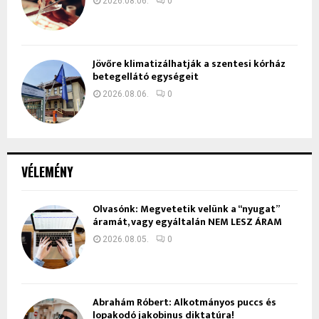
2026.08.06.
0
Jövőre klimatizálhatják a szentesi kórház
betegellátó egységeit
2026.08.06.
0
VÉLEMÉNY
Olvasónk: Megvetetik velünk a “nyugat”
áramát, vagy egyáltalán NEM LESZ ÁRAM
2026.08.05.
0
Ábrahám Róbert: Alkotmányos puccs és
lopakodó jakobinus diktatúra!