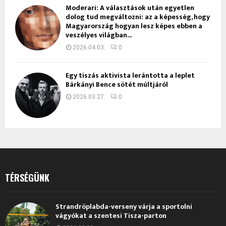
Moderari: A választások után egyetlen
dolog tud megváltozni: az a képesség, hogy
Magyarország hogyan lesz képes ebben a
veszélyes világban...
2026.04.03.
0
Egy tiszás aktivista lerántotta a leplet
Bárkányi Bence sötét múltjáról
2026.03.27.
0
TÉRSÉGÜNK
Strandröplabda-verseny várja a sportolni
vágyókat a szentesi Tisza-parton