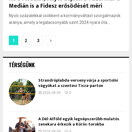
Medián is a Fidesz erősödését méri
Nyolc százalékkal csökkent a kormányváltást szorgalmazók
aránya, amely a legalacsonyabb szint 2024 nyara óta....
Bejegyzések
1
2
3
lapozása
TÉRSÉGÜNK
Strandröplabda-verseny várja a sportolni
vágyókat a szentesi Tisza-parton
2026.08.09.
0
A Dél-Alföld egyik legnépszerűbb mulatós
zenekara érkezik a Körös-torokba
2026.08.09.
0