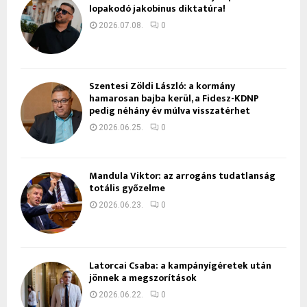
lopakodó jakobinus diktatúra!
2026.07.08.
0
Szentesi Zöldi László: a kormány
hamarosan bajba kerül, a Fidesz-KDNP
pedig néhány év múlva visszatérhet
2026.06.25.
0
Mandula Viktor: az arrogáns tudatlanság
totális győzelme
2026.06.23.
0
Latorcai Csaba: a kampányígéretek után
jönnek a megszorítások
2026.06.22.
0