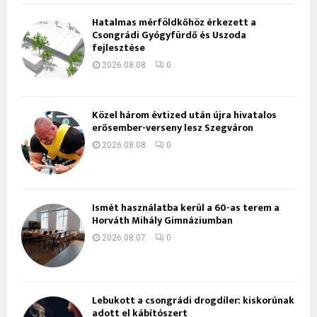
Hatalmas mérföldkőhöz érkezett a
Csongrádi Gyógyfürdő és Uszoda
fejlesztése
2026.08.08.
0
Közel három évtized után újra hivatalos
erősember-verseny lesz Szegváron
2026.08.08.
0
Ismét használatba kerül a 60-as terem a
Horváth Mihály Gimnáziumban
2026.08.07.
0
Lebukott a csongrádi drogdíler: kiskorúnak
adott el kábítószert