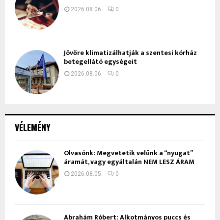
2026.08.06.
0
Jövőre klimatizálhatják a szentesi kórház
betegellátó egységeit
2026.08.06.
0
VÉLEMÉNY
Olvasónk: Megvetetik velünk a “nyugat”
áramát, vagy egyáltalán NEM LESZ ÁRAM
2026.08.05.
0
Ábrahám Róbert: Alkotmányos puccs és