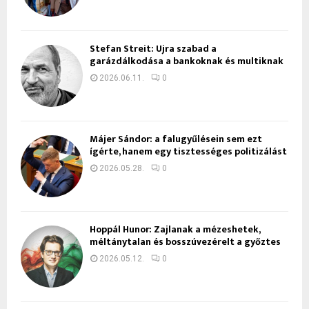
Stefan Streit: Újra szabad a
garázdálkodása a bankoknak és multiknak
2026.06.11.
0
Májer Sándor: a falugyűlésein sem ezt
ígérte, hanem egy tisztességes politizálást
2026.05.28.
0
Hoppál Hunor: Zajlanak a mézeshetek,
méltánytalan és bosszúvezérelt a győztes
2026.05.12.
0