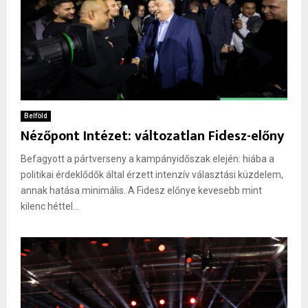
Belföld
Nézőpont Intézet: változatlan Fidesz-előny
Befagyott a pártverseny a kampányidőszak elején: hiába a
politikai érdeklődők által érzett intenzív választási küzdelem,
annak hatása minimális. A Fidesz előnye kevesebb mint
kilenc héttel...