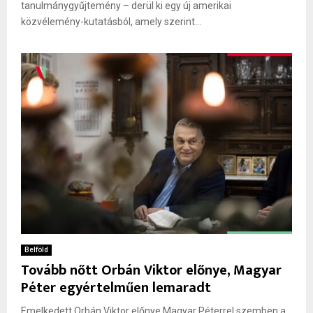
tanulmánygyűjtemény – derül ki egy új amerikai
közvélemény-kutatásból, amely szerint...
Belföld
Tovább nőtt Orbán Viktor előnye, Magyar
Péter egyértelműen lemaradt
Emelkedett Orbán Viktor előnye Magyar Péterrel szemben a