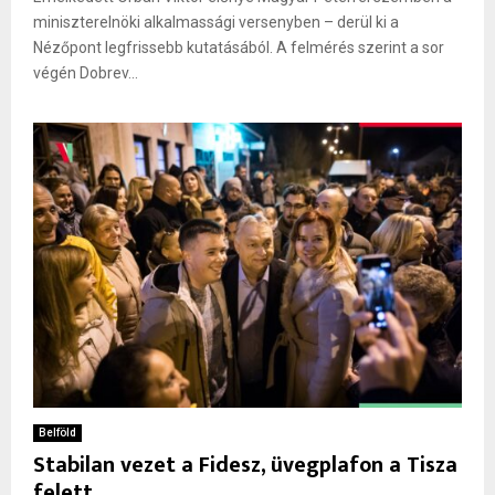
miniszterelnöki alkalmassági versenyben – derül ki a
Nézőpont legfrissebb kutatásából. A felmérés szerint a sor
végén Dobrev...
Belföld
Stabilan vezet a Fidesz, üvegplafon a Tisza
felett