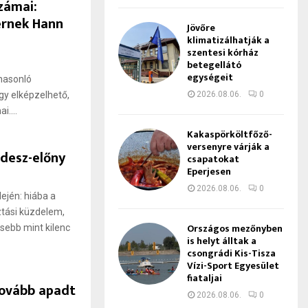
zámai:
érnek Hann
Jövőre
klimatizálhatják a
szentesi kórház
betegellátó
egységeit
 hasonló
gy elképzelhető,
2026.08.06.
0
i....
Kakaspörköltfőző-
versenyre várják a
idesz-előny
csapatokat
Eperjesen
2026.08.06.
0
ején: hiába a
sztási küzdelem,
Országos mezőnyben
sebb mint kilenc
is helyt álltak a
csongrádi Kis-Tisza
Vízi-Sport Egyesület
fiataljai
tovább apadt
2026.08.06.
0