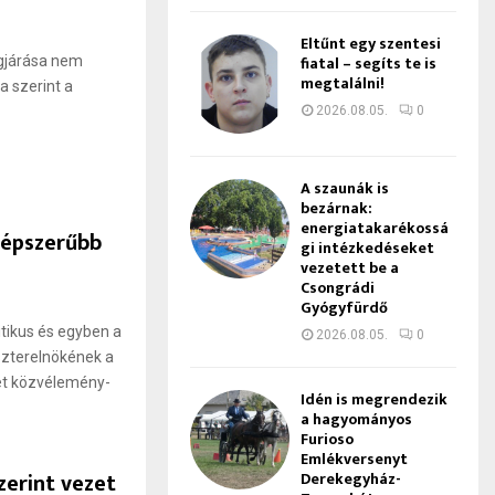
Eltűnt egy szentesi
fiatal – segíts te is
ágjárása nem
megtalálni!
a szerint a
2026.08.05.
0
A szaunák is
bezárnak:
energiatakarékossá
népszerűbb
gi intézkedéseket
vezetett be a
Csongrádi
Gyógyfürdő
itikus és egyben a
2026.08.05.
0
zterelnökének a
zet közvélemény-
Idén is megrendezik
a hagyományos
Furioso
Emlékversenyt
zerint vezet
Derekegyház-