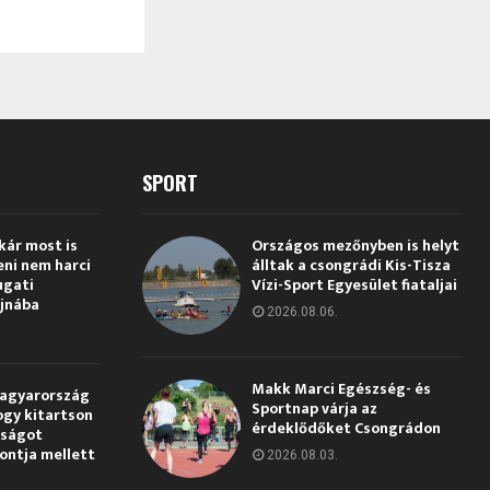
SPORT
kár most is
Országos mezőnyben is helyt
eni nem harci
álltak a csongrádi Kis-Tisza
ugati
Vízi-Sport Egyesület fiataljai
jnába
2026.08.06.
Makk Marci Egészség- és
Magyarország
Sportnap várja az
ogy kitartson
érdeklődőket Csongrádon
gságot
pontja mellett
2026.08.03.