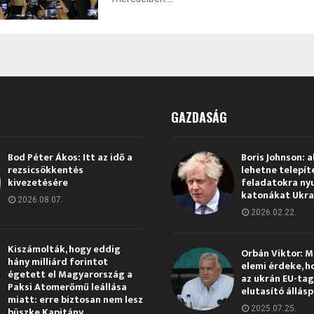
GAZDASÁG
Bod Péter Ákos: Itt az idő a
Boris Johnson: a
rezsicsökkentés
lehetne telepít
kivezetésére
feladatokra ny
katonákat Ukra
2026.08.07.
2026.02.22.
Kiszámolták, hogy eddig
Orbán Viktor: 
hány milliárd forintot
elemi érdeke, h
égetett el Magyarország a
az ukrán EU-ta
Paksi Atomerőmű leállása
elutasító állás
miatt: erre biztosan nem lesz
2025.07.25.
büszke Kapitány...