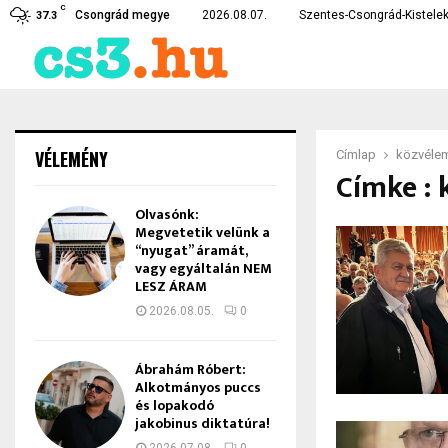
C
te…
Czirbus Gábor: Nem hagyha
Csongrád megye
2026.08.07.
Szentes-Csongrád-Kistelek
37.3
VÉLEMÉNY
Címlap
közvéle
Címke :
Olvasónk:
Megvetetik velünk a
“nyugat” áramát,
vagy egyáltalán NEM
LESZ ÁRAM
2026.08.05.
0
Ábrahám Róbert:
Alkotmányos puccs
és lopakodó
jakobinus diktatúra!