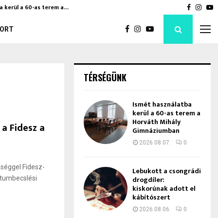
a kerül a 60-as terem a…
Bod Péte
Faceboo
Inst
Y
ORT
TÉRSÉGÜNK
Ismét használatba
kerül a 60-as terem a
Horváth Mihály
a Fidesz a
Gimnáziumban
2026.08.07.
0
űséggel Fidesz-
Lebukott a csongrádi
tumbecslési
drogdíler:
kiskorúnak adott el
kábítószert
2026.08.06.
0