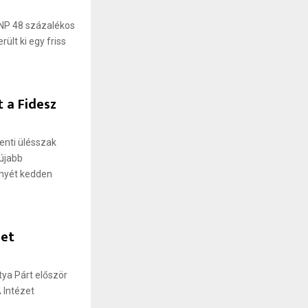
NP 48 százalékos
ült ki egy friss
 a Fidesz
enti ülésszak
gújabb
nyét kedden
zet
tya Párt először
 Intézet