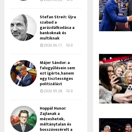
Stefan Streit: Újra
szabad a
garázdálkodása a
bankoknak és
multiknak
2026.06.11.
0
Májer Sándor: a
falugyűlésein sem
ezt ígérte, hanem
egy tisztességes
politizálást
2026.05.28.
0
Hoppál Hunor:
Zajlanak a
mézeshetek,
méltánytalan és
bosszúvezérelt a