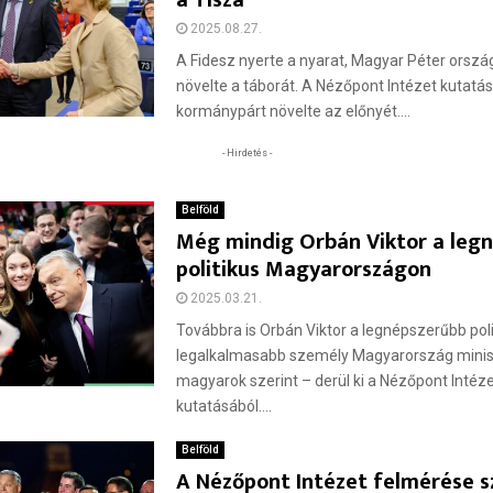
a Tisza
2025.08.27.
A Fidesz nyerte a nyarat, Magyar Péter orsz
növelte a táborát. A Nézőpont Intézet kutatás
kormánypárt növelte az előnyét....
- Hirdetés -
Belföld
Még mindig Orbán Viktor a leg
politikus Magyarországon
2025.03.21.
Továbbra is Orbán Viktor a legnépszerűbb pol
legalkalmasabb személy Magyarország minis
magyarok szerint – derül ki a Nézőpont Inté
kutatásából....
Belföld
A Nézőpont Intézet felmérése s