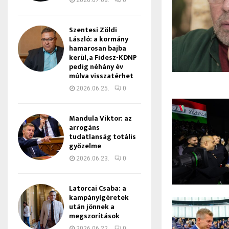
2026.07.08.
0
Szentesi Zöldi
László: a kormány
hamarosan bajba
kerül, a Fidesz-KDNP
pedig néhány év
múlva visszatérhet
2026.06.25.
0
Mandula Viktor: az
arrogáns
tudatlanság totális
győzelme
2026.06.23.
0
Latorcai Csaba: a
kampányígéretek
után jönnek a
megszorítások
2026.06.22.
0