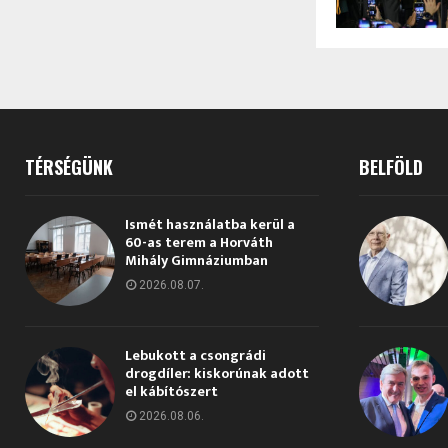
TÉRSÉGÜNK
BELFÖLD
Ismét használatba kerül a
60-as terem a Horváth
Mihály Gimnáziumban
2026.08.07.
Lebukott a csongrádi
drogdíler: kiskorúnak adott
el kábítószert
2026.08.06.