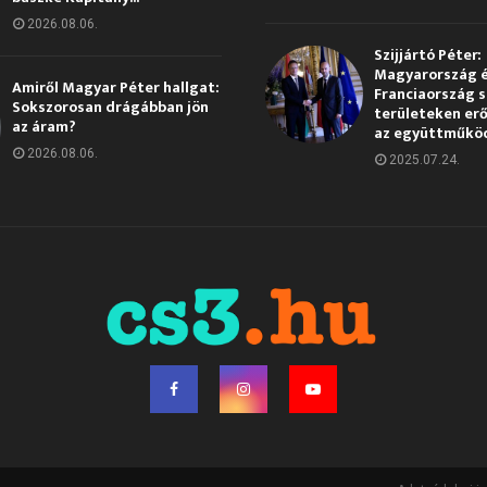
2026.08.06.
Szijjártó Péter:
Magyarország 
Amiről Magyar Péter hallgat:
Franciaország s
Sokszorosan drágábban jön
területeken erő
az áram?
az együttműkö
2026.08.06.
2025.07.24.