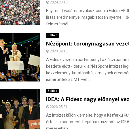
2024.03.10.
Egy most vasárnapi választáson a Fidesz–KD
listás eredménnyel magabiztosan nyerne – der
felmérésből....
Belföld
Nézőpont: toronymagasan vezet
2023.09.13.
A Fidesz vezeti a pártversenyt az őszi parlam
kezdete előtt - derül ki a Nézőpont Intézet le
közvélemény-kutatásából, amelynek eredmé
ismertették az MTI-vel....
Belföld
IDEA: A Fidesz nagy előnnyel ve
2023.05.31.
Az intézet külön kiemelte, hogy a Kétfarkú Ku
érte el a parlamenti bejutási küszöböt az IDEA
méréseiben....