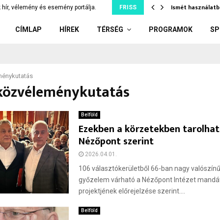
tjuk szó nélkül, ami…
Ismét használatb
 hír, vélemény és esemény portálja.
FRISS
CÍMLAP
HÍREK
TÉRSÉG
PROGRAMOK
SP
ménykutatás
 közvéleménykutatás
Belföld
Ezekben a körzetekben tarolhat 
Nézőpont szerint
2026.04.01.
106 választókerületből 66-ban nagy valószín
győzelem várható a Nézőpont Intézet mandá
projektjének előrejelzése szerint....
Belföld