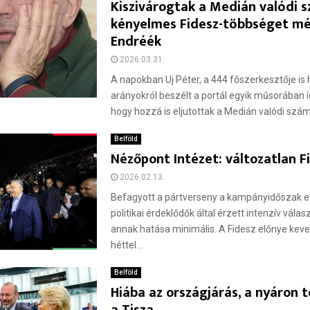
Kiszivárogtak a Medián valódi s
kényelmes Fidesz-többséget m
Endréék
2026.03.31.
A napokban Uj Péter, a 444 főszerkesztője is
arányokról beszélt a portál egyik műsorában í
hogy hozzá is eljutottak a Medián valódi száma
Belföld
Nézőpont Intézet: változatlan F
2026.02.13.
Befagyott a pártverseny a kampányidőszak el
politikai érdeklődők által érzett intenzív vála
annak hatása minimális. A Fidesz előnye keve
héttel...
Belföld
Hiába az országjárás, a nyáron 