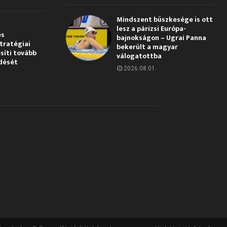
Mindszent büszkesége is ott
lesz a párizsi Európa-
és
bajnokságon – Ugrai Panna
tratégiai
bekerült a magyar
síti tovább
válogatottba
dését
2026.08.01.