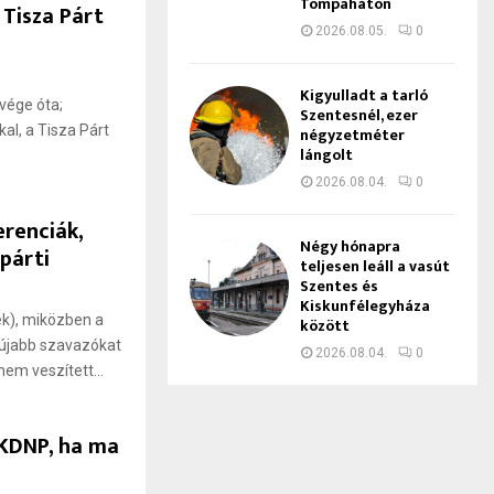
Tompaháton
 Tisza Párt
2026.08.05.
0
Kigyulladt a tarló
vége óta;
Szentesnél, ezer
al, a Tisza Párt
négyzetméter
lángolt
2026.08.04.
0
erenciák,
Négy hónapra
párti
teljesen leáll a vasút
Szentes és
Kiskunfélegyháza
ék), miközben a
között
 újabb szavazókat
2026.08.04.
0
nem veszített...
–KDNP, ha ma