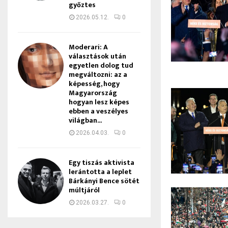
győztes
2026.05.12.
0
Moderari: A
választások után
egyetlen dolog tud
megváltozni: az a
képesség, hogy
Magyarország
hogyan lesz képes
ebben a veszélyes
világban...
2026.04.03.
0
Egy tiszás aktivista
lerántotta a leplet
Bárkányi Bence sötét
múltjáról
2026.03.27.
0