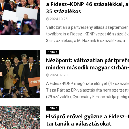
a Fidesz–KDNP 46 százalékkal, a
35 százalékos
2024.10.25.
Változatlan a pártverseny állása szeptember 
továbbra is a Fidesz–KDNP vezet 46 százalékk
35 százalékos, a Mi Hazánk 6 százalékos, a...
Belföld
Nézőpont: változatlan pártpref
minden második magyar Orbán-
2024.07.23.
A Fidesz-KDNP megőrizte előnyét (47 százal
Tisza Párt az EP-választás óta nem szerzett
(29 százalék), Gyurcsány Ferenc pártja pedig 
Belföld
Elsöprő erővel győzne a Fidesz
tartanák a választásokat