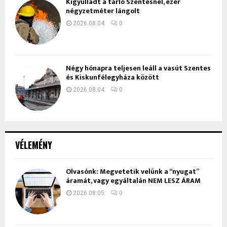
Kigyulladt a tarló Szentesnél, ezer
négyzetméter lángolt
2026.08.04.
0
Négy hónapra teljesen leáll a vasút Szentes
és Kiskunfélegyháza között
2026.08.04.
0
VÉLEMÉNY
Olvasónk: Megvetetik velünk a “nyugat”
áramát, vagy egyáltalán NEM LESZ ÁRAM
2026.08.05.
0