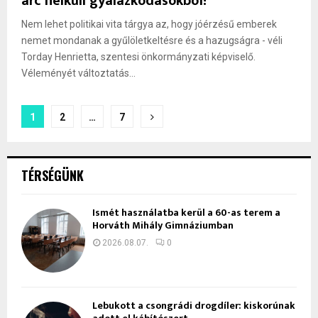
arc nélküli gyalázkodásokból!
Nem lehet politikai vita tárgya az, hogy jóérzésű emberek
nemet mondanak a gyűlöletkeltésre és a hazugságra - véli
Torday Henrietta, szentesi önkormányzati képviselő.
Véleményét változtatás...
Bejegyzések
1
2
…
7
lapozása
TÉRSÉGÜNK
Ismét használatba kerül a 60-as terem a
Horváth Mihály Gimnáziumban
2026.08.07.
0
Lebukott a csongrádi drogdíler: kiskorúnak