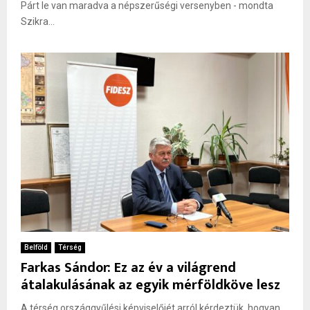
Párt le van maradva a népszerűségi versenyben - mondta
Szikra...
Belföld
Térség
Farkas Sándor: Ez az év a világrend
átalakulásának az egyik mérföldköve lesz
A térség országgyűlési képviselőjét arról kérdeztük, hogyan