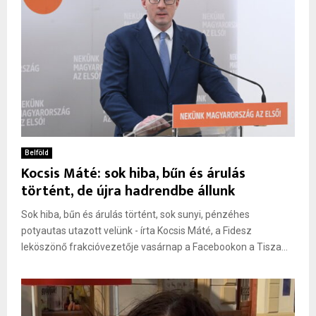
Belföld
Kocsis Máté: sok hiba, bűn és árulás
történt, de újra hadrendbe állunk
Sok hiba, bűn és árulás történt, sok sunyi, pénzéhes
potyautas utazott velünk - írta Kocsis Máté, a Fidesz
leköszönő frakcióvezetője vasárnap a Facebookon a Tisza...