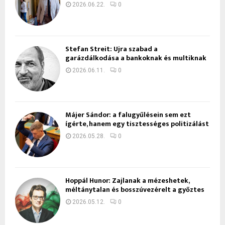
2026.06.22.
0
Stefan Streit: Újra szabad a
garázdálkodása a bankoknak és multiknak
2026.06.11.
0
Májer Sándor: a falugyűlésein sem ezt
ígérte, hanem egy tisztességes politizálást
2026.05.28.
0
Hoppál Hunor: Zajlanak a mézeshetek,
méltánytalan és bosszúvezérelt a győztes
2026.05.12.
0