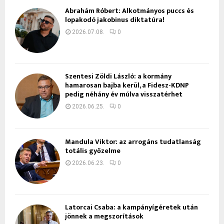
Ábrahám Róbert: Alkotmányos puccs és
lopakodó jakobinus diktatúra!
2026.07.08.
0
Szentesi Zöldi László: a kormány
hamarosan bajba kerül, a Fidesz-KDNP
pedig néhány év múlva visszatérhet
2026.06.25.
0
Mandula Viktor: az arrogáns tudatlanság
totális győzelme
2026.06.23.
0
Latorcai Csaba: a kampányígéretek után
jönnek a megszorítások