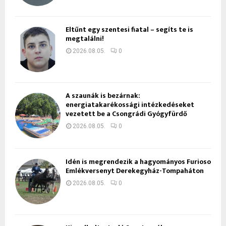
Eltűnt egy szentesi fiatal – segíts te is
megtalálni!
2026.08.05.
0
A szaunák is bezárnak:
energiatakarékossági intézkedéseket
vezetett be a Csongrádi Gyógyfürdő
2026.08.05.
0
Idén is megrendezik a hagyományos Furioso
Emlékversenyt Derekegyház-Tompaháton
2026.08.05.
0