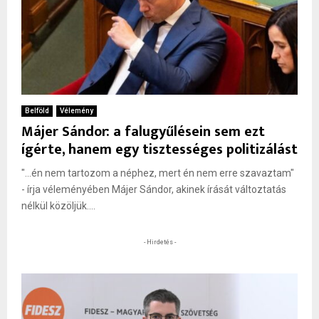
Belföld
Vélemény
Májer Sándor: a falugyűlésein sem ezt
ígérte, hanem egy tisztességes politizálást
"...én nem tartozom a néphez, mert én nem erre szavaztam"
- írja véleményében Májer Sándor, akinek írását változtatás
nélkül közöljük....
- Hirdetés -