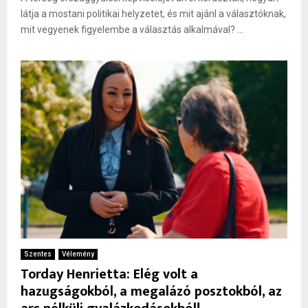
látja a mostani politikai helyzetet, és mit ajánl a választóknak,
mit vegyenek figyelembe a választás alkalmával? ...
Szentes
Vélemény
Torday Henrietta: Elég volt a
hazugságokból, a megalázó posztokból, az