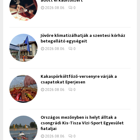
adott el kábítószert
2026.08.06.
0
Jövőre klimatizálhatják a szentesi kórház
betegellátó egységeit
2026.08.06.
0
Kakaspörköltfőző-versenyre várják a
csapatokat Eperjesen
2026.08.06.
0
Országos mezőnyben is helyt álltak a
csongrádi Kis-Tisza Vízi-Sport Egyesület
fiataljai
2026.08.06.
0