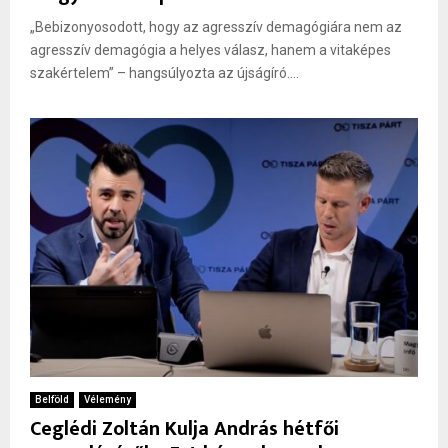
„Bebizonyosodott, hogy az agresszív demagógiára nem az
agresszív demagógia a helyes válasz, hanem a vitaképes
szakértelem” – hangsúlyozta az újságíró....
Belföld
Vélemény
Ceglédi Zoltán Kulja András hétfői