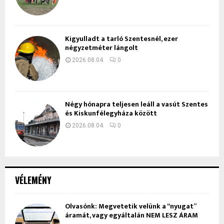
Kigyulladt a tarló Szentesnél, ezer
négyzetméter lángolt
2026.08.04.
0
Négy hónapra teljesen leáll a vasút Szentes
és Kiskunfélegyháza között
2026.08.04.
0
VÉLEMÉNY
Olvasónk: Megvetetik velünk a “nyugat”
áramát, vagy egyáltalán NEM LESZ ÁRAM