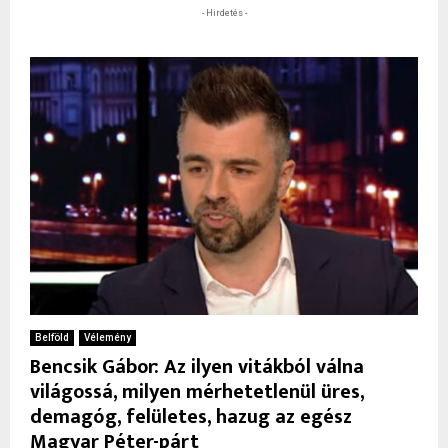
- Hirdetés -
Belföld
Vélemény
Bencsik Gábor: Az ilyen vitákból válna
világossá, milyen mérhetetlenül üres,
demagóg, felületes, hazug az egész
Magyar Péter-párt