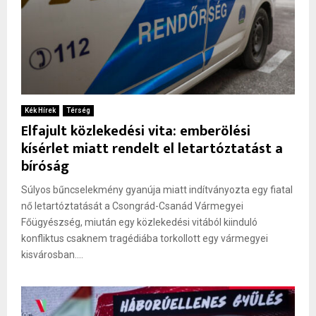
Kék Hírek
Térség
Elfajult közlekedési vita: emberölési
kísérlet miatt rendelt el letartóztatást a
bíróság
Súlyos bűncselekmény gyanúja miatt indítványozta egy fiatal
nő letartóztatását a Csongrád-Csanád Vármegyei
Főügyészség, miután egy közlekedési vitából kiinduló
konfliktus csaknem tragédiába torkollott egy vármegyei
kisvárosban....