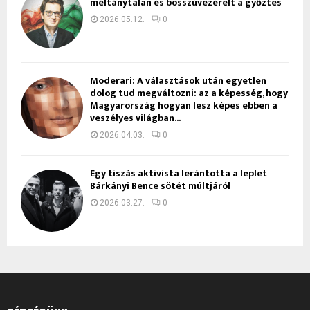
méltánytalan és bosszúvezérelt a győztes
2026.05.12.
0
Moderari: A választások után egyetlen
dolog tud megváltozni: az a képesség, hogy
Magyarország hogyan lesz képes ebben a
veszélyes világban...
2026.04.03.
0
Egy tiszás aktivista lerántotta a leplet
Bárkányi Bence sötét múltjáról
2026.03.27.
0