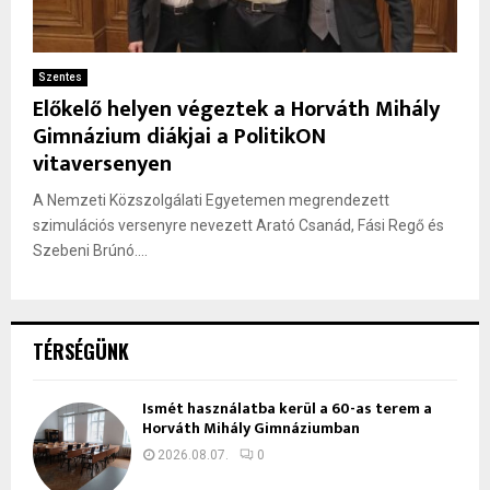
Szentes
Előkelő helyen végeztek a Horváth Mihály
Gimnázium diákjai a PolitikON
vitaversenyen
A Nemzeti Közszolgálati Egyetemen megrendezett
szimulációs versenyre nevezett Arató Csanád, Fási Regő és
Szebeni Brúnó....
TÉRSÉGÜNK
Ismét használatba kerül a 60-as terem a
Horváth Mihály Gimnáziumban
2026.08.07.
0