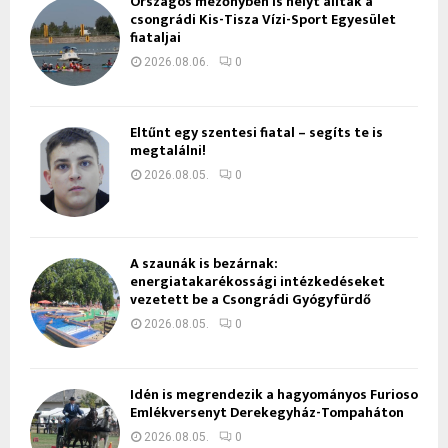
Országos mezőnyben is helyt álltak a
csongrádi Kis-Tisza Vízi-Sport Egyesület
fiataljai
2026.08.06.
0
Eltűnt egy szentesi fiatal – segíts te is
megtalálni!
2026.08.05.
0
A szaunák is bezárnak:
energiatakarékossági intézkedéseket
vezetett be a Csongrádi Gyógyfürdő
2026.08.05.
0
Idén is megrendezik a hagyományos Furioso
Emlékversenyt Derekegyház-Tompaháton
2026.08.05.
0