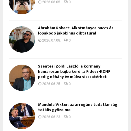
2026.08.05.
0
Ábrahám Róbert: Alkotmányos puccs és
lopakodó jakobinus diktatúra!
2026.07.08.
0
Szentesi Zöldi László: a kormány
hamarosan bajba kerül, a Fidesz-KDNP
pedig néhány év múlva visszatérhet
2026.06.25.
0
Mandula Viktor: az arrogáns tudatlanság
totális győzelme
2026.06.23.
0