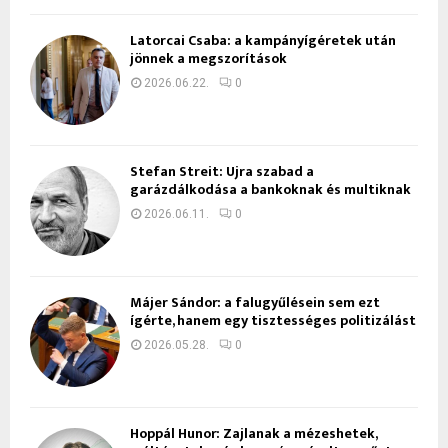
Latorcai Csaba: a kampányígéretek után
jönnek a megszorítások
2026.06.22.
0
Stefan Streit: Újra szabad a
garázdálkodása a bankoknak és multiknak
2026.06.11.
0
Májer Sándor: a falugyűlésein sem ezt
ígérte, hanem egy tisztességes politizálást
2026.05.28.
0
Hoppál Hunor: Zajlanak a mézeshetek,