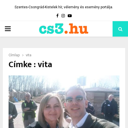
Szentes-Csongrád-Kistelek hír, vélemény és esemény portálja.
Facebook
Instagram
Youtube
PRIMARY
MENU
Címlap
vita
Címke : vita