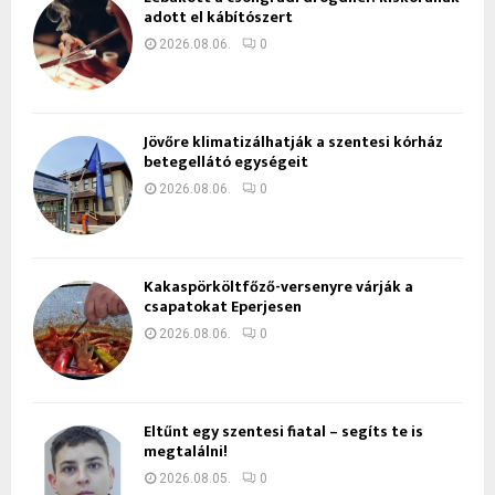
adott el kábítószert
2026.08.06.
0
Jövőre klimatizálhatják a szentesi kórház
betegellátó egységeit
2026.08.06.
0
Kakaspörköltfőző-versenyre várják a
csapatokat Eperjesen
2026.08.06.
0
Eltűnt egy szentesi fiatal – segíts te is
megtalálni!
2026.08.05.
0