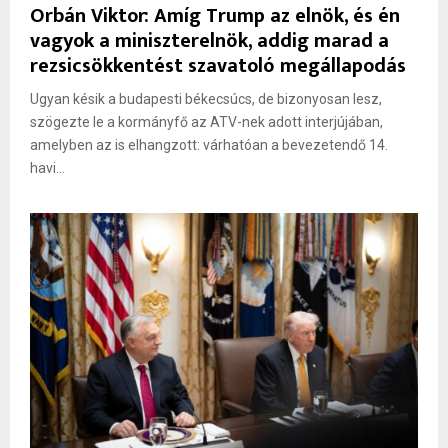
Orbán Viktor: Amíg Trump az elnök, és én
vagyok a miniszterelnök, addig marad a
rezsicsökkentést szavatoló megállapodás
Ugyan késik a budapesti békecsúcs, de bizonyosan lesz,
szögezte le a kormányfő az ATV-nek adott interjújában,
amelyben az is elhangzott: várhatóan a bevezetendő 14.
havi...