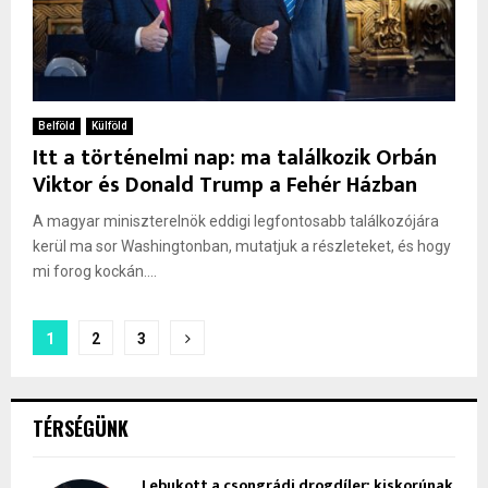
Belföld
Külföld
Itt a történelmi nap: ma találkozik Orbán
Viktor és Donald Trump a Fehér Házban
A magyar miniszterelnök eddigi legfontosabb találkozójára
kerül ma sor Washingtonban, mutatjuk a részleteket, és hogy
mi forog kockán....
Bejegyzések
1
2
3
lapozása
TÉRSÉGÜNK
Lebukott a csongrádi drogdíler: kiskorúnak