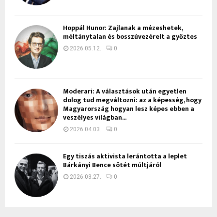
Hoppál Hunor: Zajlanak a mézeshetek,
méltánytalan és bosszúvezérelt a győztes
2026.05.12.
0
Moderari: A választások után egyetlen
dolog tud megváltozni: az a képesség, hogy
Magyarország hogyan lesz képes ebben a
veszélyes világban...
2026.04.03.
0
Egy tiszás aktivista lerántotta a leplet
Bárkányi Bence sötét múltjáról
2026.03.27.
0