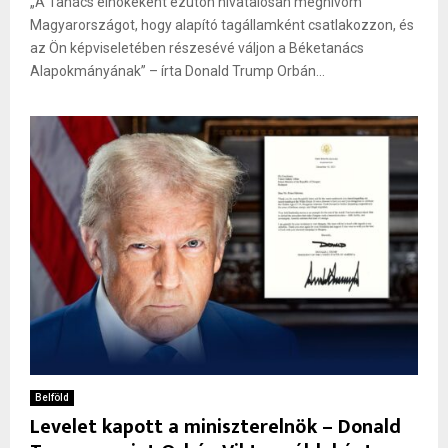
„A Tanács elnökeként ezúton hivatalosan meghívom
Magyarországot, hogy alapító tagállamként csatlakozzon, és
az Ön képviseletében részesévé váljon a Béketanács
Alapokmányának” – írta Donald Trump Orbán...
Belföld
Levelet kapott a miniszterelnök – Donald