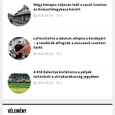
Négy hónapra teljesen leáll a vasút Szentes
és Kiskunfélegyháza között
2026.08.04.
0
Lefeszítette a lakatot, ellopta a kerékpárt
– a rendőrök elfogták a visszaeső szentesi
férfit
2026.08.04.
0
A KSE Balástya korlátozza a pályák
öntözését a víztakarékosság jegyében
2026.08.04.
0
VÉLEMÉNY