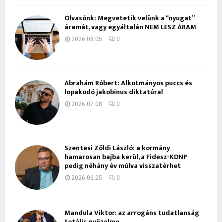
Olvasónk: Megvetetik velünk a “nyugat”
áramát, vagy egyáltalán NEM LESZ ÁRAM
2026.08.05.
0
Ábrahám Róbert: Alkotmányos puccs és
lopakodó jakobinus diktatúra!
2026.07.08.
0
Szentesi Zöldi László: a kormány
hamarosan bajba kerül, a Fidesz-KDNP
pedig néhány év múlva visszatérhet
2026.06.25.
0
Mandula Viktor: az arrogáns tudatlanság
totális győzelme