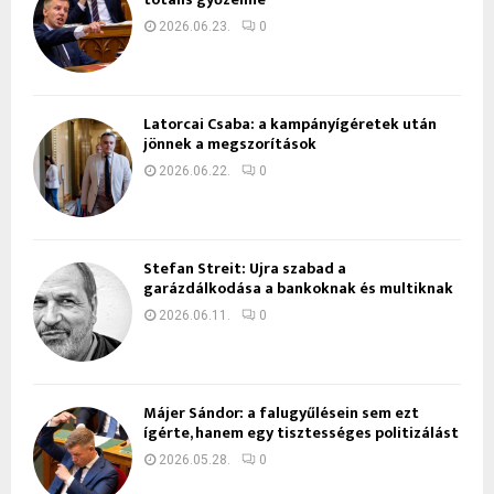
2026.06.23.
0
Latorcai Csaba: a kampányígéretek után
jönnek a megszorítások
2026.06.22.
0
Stefan Streit: Újra szabad a
garázdálkodása a bankoknak és multiknak
2026.06.11.
0
Májer Sándor: a falugyűlésein sem ezt
ígérte, hanem egy tisztességes politizálást
2026.05.28.
0