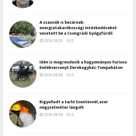
A szaunák is bezárnak:
energiatakarékossági intézkedéseket
vezetett be a Csongrádi Gyógyfürdő
2026.08.05.
0
Idén is megrendezik a hagyományos Furioso
Emlékversenyt Derekegyház-Tompaháton
2026.08.05.
0
Kigyulladt a tarló Szentesnél, ezer
négyzetméter lángolt
2026.08.04.
0