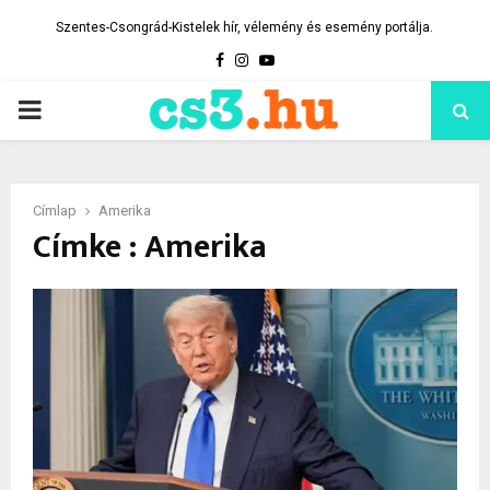
Szentes-Csongrád-Kistelek hír, vélemény és esemény portálja.
Facebook
Instagram
Youtube
PRIMARY
MENU
Címlap
Amerika
Címke : Amerika