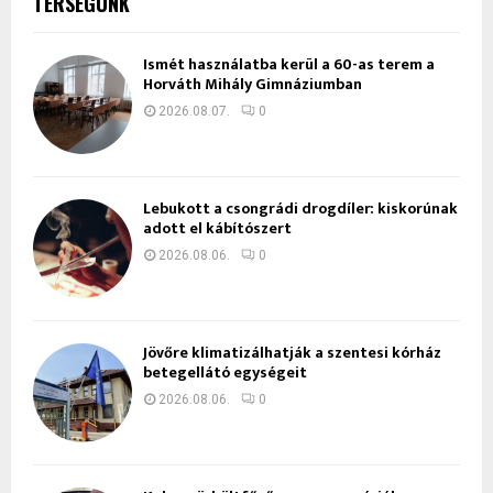
TÉRSÉGÜNK
Ismét használatba kerül a 60-as terem a
Horváth Mihály Gimnáziumban
2026.08.07.
0
Lebukott a csongrádi drogdíler: kiskorúnak
adott el kábítószert
2026.08.06.
0
Jövőre klimatizálhatják a szentesi kórház
betegellátó egységeit
2026.08.06.
0