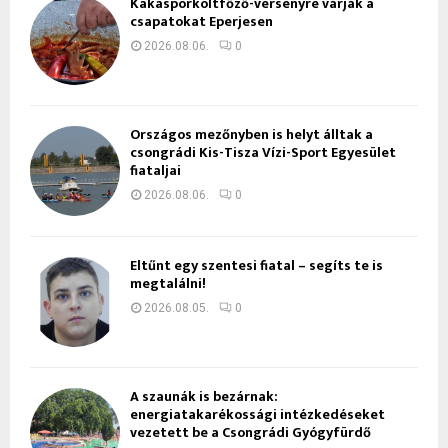
Kakaspörköltfőző-versenyre várják a
csapatokat Eperjesen
2026.08.06.
0
Országos mezőnyben is helyt álltak a
csongrádi Kis-Tisza Vízi-Sport Egyesület
fiataljai
2026.08.06.
0
Eltűnt egy szentesi fiatal – segíts te is
megtalálni!
2026.08.05.
0
A szaunák is bezárnak:
energiatakarékossági intézkedéseket
vezetett be a Csongrádi Gyógyfürdő