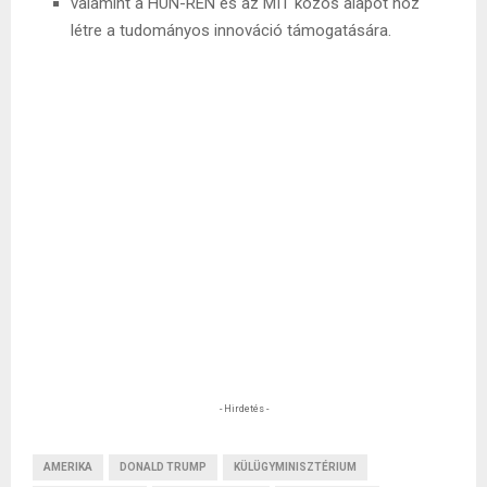
valamint a HUN-REN és az MIT közös alapot hoz
létre a tudományos innováció támogatására.
- Hirdetés -
AMERIKA
DONALD TRUMP
KÜLÜGYMINISZTÉRIUM