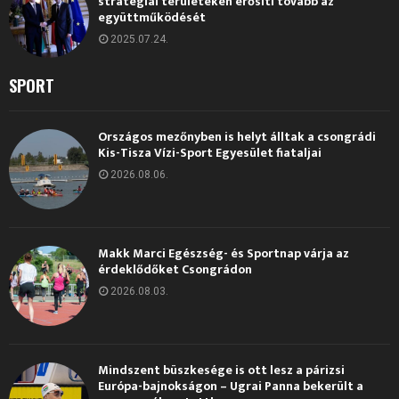
stratégiai területeken erősíti tovább az
együttműködését
2025.07.24.
SPORT
Országos mezőnyben is helyt álltak a csongrádi
Kis-Tisza Vízi-Sport Egyesület fiataljai
2026.08.06.
Makk Marci Egészség- és Sportnap várja az
érdeklődőket Csongrádon
2026.08.03.
Mindszent büszkesége is ott lesz a párizsi
Európa-bajnokságon – Ugrai Panna bekerült a