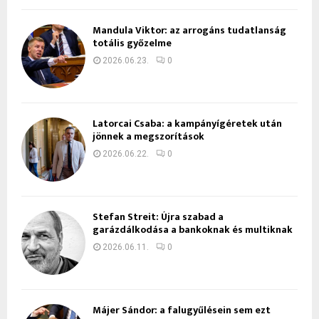
Mandula Viktor: az arrogáns tudatlanság
totális győzelme
2026.06.23.
0
Latorcai Csaba: a kampányígéretek után
jönnek a megszorítások
2026.06.22.
0
Stefan Streit: Újra szabad a
garázdálkodása a bankoknak és multiknak
2026.06.11.
0
Májer Sándor: a falugyűlésein sem ezt