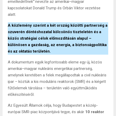
emelkedettnek”
nevezte az amerikai–magyar
kapcsolatokat Donald Trump és Orbán Viktor vezetése
alatt.
A közlemény szerint a két ország közötti partnerség a
szuverén döntéshozatal kölcsönös tiszteletén és a
közös stratégiai célok előmozdításán alapul –
különösen a gazdaság, az energia, a biztonságpolitika
és az oktatás területén.
A dokumentum egyik legfontosabb eleme egy új, közös
amerikai–magyar nukleáris energetikai partnerség,
amelynek keretében a felek megállapodtak a civil nukleáris
ipar – köztük a kis moduláris reaktorok (SMR) és a kiégett
fűtőelemek tárolása – területén való együttműködés
előkészítéséről.
Az Egyesült Államok célja, hogy Budapestet a közép-
európai SMR-piac központjává tegye, és akár
10 reaktor