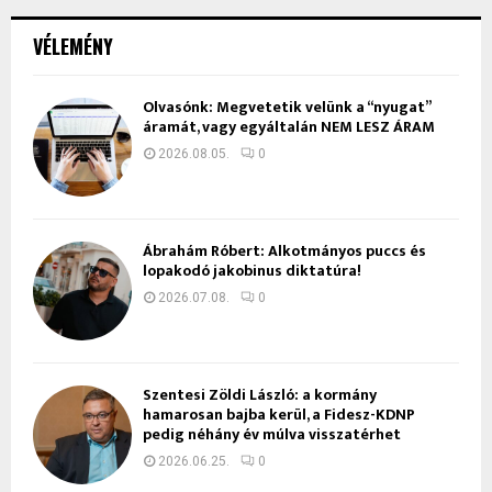
VÉLEMÉNY
Olvasónk: Megvetetik velünk a “nyugat”
áramát, vagy egyáltalán NEM LESZ ÁRAM
2026.08.05.
0
Ábrahám Róbert: Alkotmányos puccs és
lopakodó jakobinus diktatúra!
2026.07.08.
0
Szentesi Zöldi László: a kormány
hamarosan bajba kerül, a Fidesz-KDNP
pedig néhány év múlva visszatérhet
2026.06.25.
0