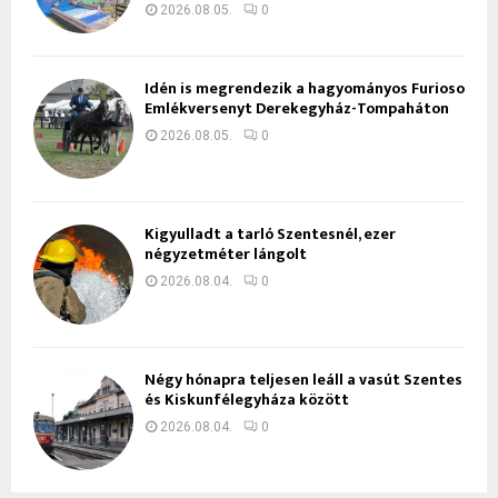
2026.08.05.
0
Idén is megrendezik a hagyományos Furioso
Emlékversenyt Derekegyház-Tompaháton
2026.08.05.
0
Kigyulladt a tarló Szentesnél, ezer
négyzetméter lángolt
2026.08.04.
0
Négy hónapra teljesen leáll a vasút Szentes
és Kiskunfélegyháza között
2026.08.04.
0