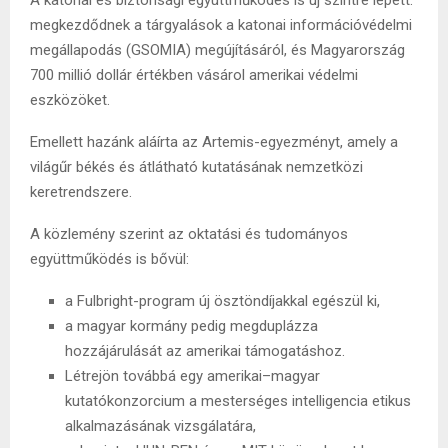
A katonai és biztonsági együttműködés is új szintre lépett:
megkezdődnek a tárgyalások a katonai információvédelmi
megállapodás (GSOMIA) megújításáról, és Magyarország
700 millió dollár értékben vásárol amerikai védelmi
eszközöket.
Emellett hazánk aláírta az Artemis-egyezményt, amely a
világűr békés és átlátható kutatásának nemzetközi
keretrendszere.
A közlemény szerint az oktatási és tudományos
együttműködés is bővül:
a Fulbright-program új ösztöndíjakkal egészül ki,
a magyar kormány pedig megduplázza
hozzájárulását az amerikai támogatáshoz.
Létrejön továbbá egy amerikai–magyar
kutatókonzorcium a mesterséges intelligencia etikus
alkalmazásának vizsgálatára,