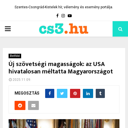
Szentes-Csongrád-Kistelek hír, vélemény és esemény portálja.
Facebook
Instagram
Youtube
PRIMARY
MENU
Belföld
Új szövetségi magasságok: az USA
hivatalosan méltatta Magyarországot
2025.11.09.
MEGOSZTÁS