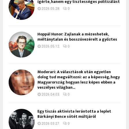
ígérte, hanem egy tisztességes politizálást
2026.05.28.
0
Hoppál Hunor: Zajlanak a mézeshetek,
méltánytalan és bosszúvezérelt a győztes
2026.05.12.
0
Moderari: A választások után egyetlen
dolog tud megváltozni: az a képesség, hogy
Magyarország hogyan lesz képes ebben a
veszélyes világban...
2026.04.03.
0
Egy tiszás aktivista lerántotta a leplet
Bárkányi Bence sötét múltjáról
2026.03.27.
0