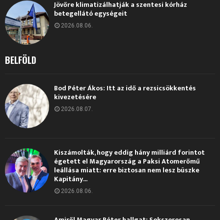
Jövőre klimatizálhatják a szentesi kórház
betegellátó egységeit
2026.08.06.
BELFÖLD
Bod Péter Ákos: Itt az idő a rezsicsökkentés
kivezetésére
2026.08.07.
Kiszámolták, hogy eddig hány milliárd forintot
égetett el Magyarország a Paksi Atomerőmű
leállása miatt: erre biztosan nem lesz büszke
Kapitány...
2026.08.06.
Amiről Magyar Péter hallgat: Sokszorosan