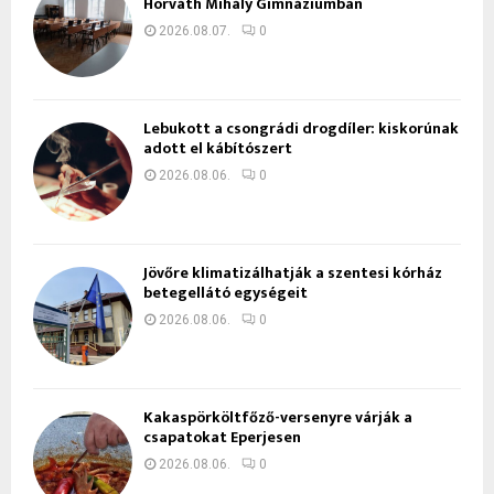
Horváth Mihály Gimnáziumban
2026.08.07.
0
Lebukott a csongrádi drogdíler: kiskorúnak
adott el kábítószert
2026.08.06.
0
Jövőre klimatizálhatják a szentesi kórház
betegellátó egységeit
2026.08.06.
0
Kakaspörköltfőző-versenyre várják a
csapatokat Eperjesen
2026.08.06.
0