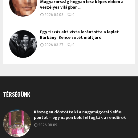
Magyarország hogyan lesz képes ebben a
veszélyes világban...
2026.04.03.
0
Egy tiszás aktivista lerántotta a leplet
Bárkányi Bence sötét múltjáról
2026.03.27.
0
TÉRSÉGÜNK
Részegen döntötte ki a nagymágocsi Selfie-
pontot – egy napon belül elfogták a rendőrök
2026.08.09.