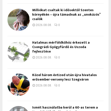
Milliókat csaltak ki idősektől Szentes
környékén – újra támadnak az „unokázós”
csalók
2026.08.08.
0
Hatalmas mérföldkőhöz érkezett a
Csongrádi Gyógyfürdő és Uszoda
fejlesztése
2026.08.08.
0
Közel három évtized után újra hivatalos
erősember-verseny lesz Szegváron
2026.08.08.
0
Ismét használatba kerül a 60-as terem a