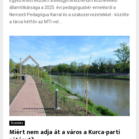
Egyeztetést kezdett a Belügyminisztérium köznevelési
államtitkársága a 2025. évi pedagógusbér-emelésről a
Nemzeti Pedagógus Karral és a szakszervezetekkel - közölte
a tárca hétfőn az MTI-vel....
Szentes
Miért nem adja át a város a Kurca-parti