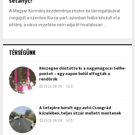
sétányt?
A Magyar Kormány kezdeményezésére és támogatásával
megújult a szentesi Kurca-part, azonban hiába készült el a
sétány, a város vezetése nem adja át hivatalosan. ...
TÉRSÉGÜNK
Részegen döntötte ki a nagymágocsi Selfie-
pontot – egy napon belül elfogták a
rendőrök
2026.08.09.
0
A tetejére borult egy autó Csongrád
közelében, teljes útzár mellett mentenek
2026.08.08.
0