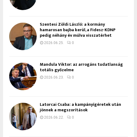
Szentesi Zöldi László: a kormány
hamarosan bajba kerül, a Fidesz-KDNP
pedig néhány év múlva visszatérhet
2026.06.25.
0
Mandula Viktor: az arrogáns tudatlanság
totális győzelme
2026.06.23.
0
Latorcai Csaba: a kampányígéretek után
jönnek a megszorítások
2026.06.22.
0