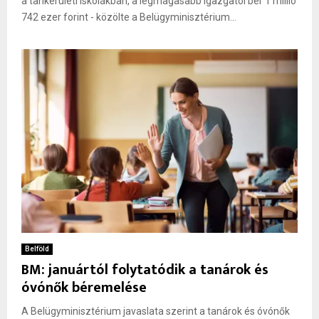
a tankerületi iskolákban, a legmagasabb igazgatói bér 1 millió
742 ezer forint - közölte a Belügyminisztérium...
Belföld
BM: januártól folytatódik a tanárok és
óvónők béremelése
A Belügyminisztérium javaslata szerint a tanárok és óvónők