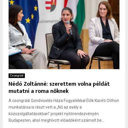
Csongrád
Nédó Zoltánné: szerettem volna példát
mutatni a roma nőknek
A csongrádi Gondviselés Háza Fogyatékkal Élők Kisréti Otthon
munkatársa is részt vett a „Nő az esély a
közszolgáltatásokban” projekt nyitórendezvényén
Budapesten, ahol meghívott előadóként számolt be...