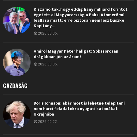
Kiszámolták, hogy eddig hány milliárd forintot
égetett el Magyarország a Paksi Atomerőmű
leállása miatt: erre biztosan nem lesz büszke
Kapitány...
2026.08.06.
Amiről Magyar Péter hallgat: Sokszorosan
drágábban jön az áram?
2026.08.06.
GAZDASÁG
Boris Johnson: akár most is lehetne telepíteni
nem harci feladatokra nyugati katonákat
Ukrajnába
2026.02.22.