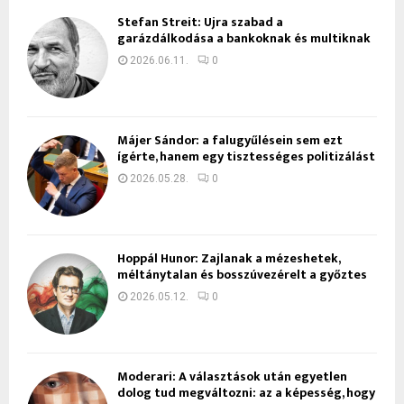
Stefan Streit: Újra szabad a
garázdálkodása a bankoknak és multiknak
2026.06.11.
0
Májer Sándor: a falugyűlésein sem ezt
ígérte, hanem egy tisztességes politizálást
2026.05.28.
0
Hoppál Hunor: Zajlanak a mézeshetek,
méltánytalan és bosszúvezérelt a győztes
2026.05.12.
0
Moderari: A választások után egyetlen
dolog tud megváltozni: az a képesség, hogy