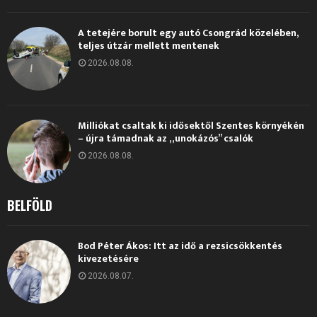
A tetejére borult egy autó Csongrád közelében,
teljes útzár mellett mentenek
2026.08.08.
Milliókat csaltak ki idősektől Szentes környékén
– újra támadnak az „unokázós” csalók
2026.08.08.
BELFÖLD
Bod Péter Ákos: Itt az idő a rezsicsökkentés
kivezetésére
2026.08.07.