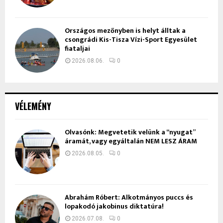
Országos mezőnyben is helyt álltak a
csongrádi Kis-Tisza Vízi-Sport Egyesület
fiataljai
2026.08.06.
0
VÉLEMÉNY
Olvasónk: Megvetetik velünk a “nyugat”
áramát, vagy egyáltalán NEM LESZ ÁRAM
2026.08.05.
0
Ábrahám Róbert: Alkotmányos puccs és
lopakodó jakobinus diktatúra!
2026.07.08.
0