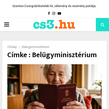
Szentes-Csongrád-Kistelek hír, vélemény és esemény portálja.
Facebook
Instagram
Youtube
PRIMARY
MENU
Címlap
Belügyminisztérium
Címke : Belügyminisztérium