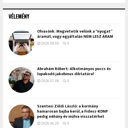
VÉLEMÉNY
Olvasónk: Megvetetik velünk a “nyugat”
áramát, vagy egyáltalán NEM LESZ ÁRAM
2026.08.05.
0
Ábrahám Róbert: Alkotmányos puccs és
lopakodó jakobinus diktatúra!
2026.07.08.
0
Szentesi Zöldi László: a kormány
hamarosan bajba kerül, a Fidesz-KDNP
pedig néhány év múlva visszatérhet
2026.06.25.
0