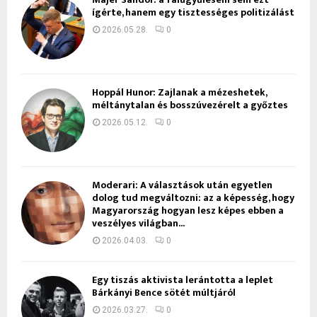
ígérte, hanem egy tisztességes politizálást
2026.05.28.
0
Hoppál Hunor: Zajlanak a mézeshetek,
méltánytalan és bosszúvezérelt a győztes
2026.05.12.
0
Moderari: A választások után egyetlen
dolog tud megváltozni: az a képesség, hogy
Magyarország hogyan lesz képes ebben a
veszélyes világban...
2026.04.03.
0
Egy tiszás aktivista lerántotta a leplet
Bárkányi Bence sötét múltjáról
2026.03.27.
0