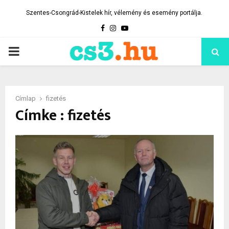
Szentes-Csongrád-Kistelek hír, vélemény és esemény portálja.
Facebook
Instagram
Youtube
PRIMARY
MENU
Címlap
fizetés
Címke : fizetés