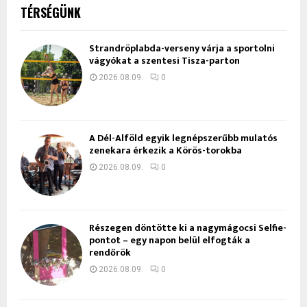
TÉRSÉGÜNK
Strandröplabda-verseny várja a sportolni
vágyókat a szentesi Tisza-parton
2026.08.09.
0
A Dél-Alföld egyik legnépszerűbb mulatós
zenekara érkezik a Körös-torokba
2026.08.09.
0
Részegen döntötte ki a nagymágocsi Selfie-
pontot – egy napon belül elfogták a
rendőrök
2026.08.09.
0