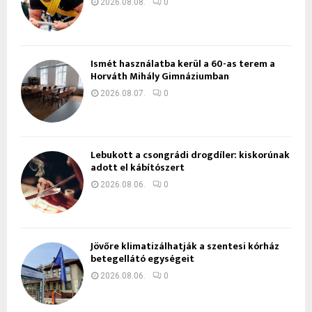
2026.08.08.
0
Ismét használatba kerül a 60-as terem a
Horváth Mihály Gimnáziumban
2026.08.07.
0
Lebukott a csongrádi drogdíler: kiskorúnak
adott el kábítószert
2026.08.06.
0
Jövőre klimatizálhatják a szentesi kórház
betegellátó egységeit
2026.08.06.
0