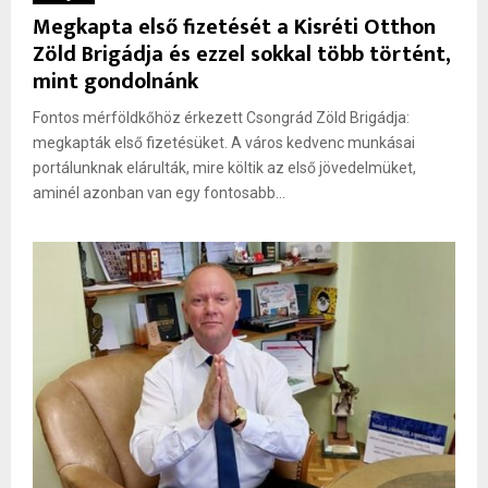
Megkapta első fizetését a Kisréti Otthon
Zöld Brigádja és ezzel sokkal több történt,
mint gondolnánk
Fontos mérföldkőhöz érkezett Csongrád Zöld Brigádja:
megkapták első fizetésüket. A város kedvenc munkásai
portálunknak elárulták, mire költik az első jövedelmüket,
aminél azonban van egy fontosabb...