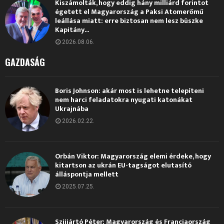
Kiszámolták, hogy eddig hány milliárd forintot
égetett el Magyarország a Paksi Atomerőmű
leállása miatt: erre biztosan nem lesz büszke
Kapitány...
2026.08.06.
GAZDASÁG
Boris Johnson: akár most is lehetne telepíteni
nem harci feladatokra nyugati katonákat
Ukrajnába
2026.02.22.
Orbán Viktor: Magyarország elemi érdeke, hogy
kitartson az ukrán EU-tagságot elutasító
álláspontja mellett
2025.07.25.
Szijjártó Péter: Magyarország és Franciaország