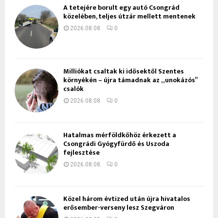
A tetejére borult egy autó Csongrád
közelében, teljes útzár mellett mentenek
2026.08.08.
0
Milliókat csaltak ki idősektől Szentes
környékén – újra támadnak az „unokázós”
csalók
2026.08.08.
0
Hatalmas mérföldkőhöz érkezett a
Csongrádi Gyógyfürdő és Uszoda
fejlesztése
2026.08.08.
0
Közel három évtized után újra hivatalos
erősember-verseny lesz Szegváron