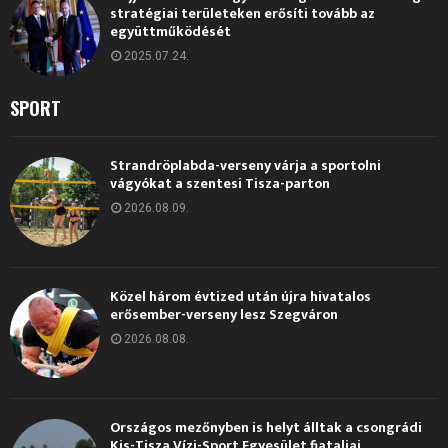
stratégiai területeken erősíti tovább az
együttműködését
2025.07.24.
SPORT
Strandröplabda-verseny várja a sportolni
vágyókat a szentesi Tisza-parton
2026.08.09.
Közel három évtized után újra hivatalos
erősember-verseny lesz Szegváron
2026.08.08.
Országos mezőnyben is helyt álltak a csongrádi
Kis-Tisza Vízi-Sport Egyesület fiataljai