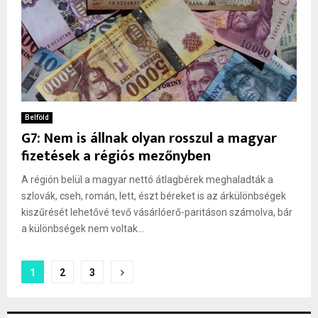
Belföld
G7: Nem is állnak olyan rosszul a magyar
fizetések a régiós mezőnyben
A régión belül a magyar nettó átlagbérek meghaladták a
szlovák, cseh, román, lett, észt béreket is az árkülönbségek
kiszűrését lehetővé tevő vásárlóerő-paritáson számolva, bár
a különbségek nem voltak...
Bejegyzések
1
2
3
lapozása