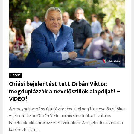
Belföld
Óriási bejelentést tett Orbán Viktor:
megduplázzák a nevelőszülők alapdíját! +
VIDEÓ!
A magyar kormány új intézkedésekkel segíti a nevelőszülőket
– jelentette be Orbán Viktor miniszterelnök a hivatalos
Facebook-oldalán közzétett videóban. A bejelentés szerint a
kabinet három...