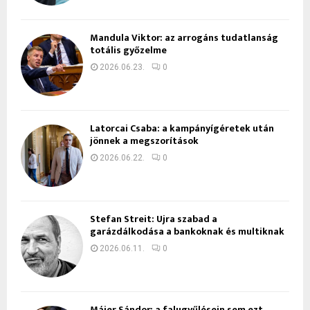
Mandula Viktor: az arrogáns tudatlanság
totális győzelme
2026.06.23.
0
Latorcai Csaba: a kampányígéretek után
jönnek a megszorítások
2026.06.22.
0
Stefan Streit: Újra szabad a
garázdálkodása a bankoknak és multiknak
2026.06.11.
0
Májer Sándor: a falugyűlésein sem ezt