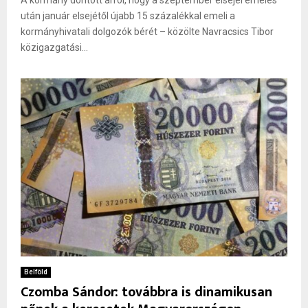
A kormány döntött arról, hogy a szeptember elsejei emelés
után január elsejétől újabb 15 százalékkal emeli a
kormányhivatali dolgozók bérét – közölte Navracsics Tibor
közigazgatási...
Belföld
Czomba Sándor: továbbra is dinamikusan