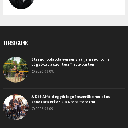
TÉRSÉGÜNK
Strandröplabda-verseny várja a sportolni
vágyókat a szentesi Tisza-parton
2026.08.09.
A Dél-Alföld egyik legnépszerűbb mulatós
zenekara érkezik a Körös-torokba
2026.08.09.