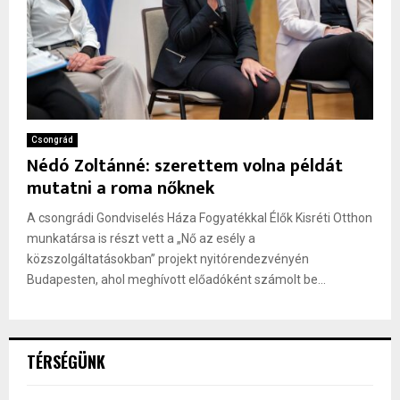
Csongrád
Nédó Zoltánné: szerettem volna példát
mutatni a roma nőknek
A csongrádi Gondviselés Háza Fogyatékkal Élők Kisréti Otthon
munkatársa is részt vett a „Nő az esély a
közszolgáltatásokban” projekt nyitórendezvényén
Budapesten, ahol meghívott előadóként számolt be...
TÉRSÉGÜNK