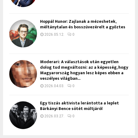
Hoppál Hunor: Zajlanak a mézeshetek,
méltánytalan és bosszúvezérelt a győztes
2026.05.12.
0
Moderari: A választások után egyetlen
dolog tud megváltozni: az a képesség, hogy
Magyarország hogyan lesz képes ebben a
veszélyes világban...
2026.04.03.
0
Egy tiszás aktivista lerántotta a leplet
Bárkányi Bence sötét múltjáról
2026.03.27.
0