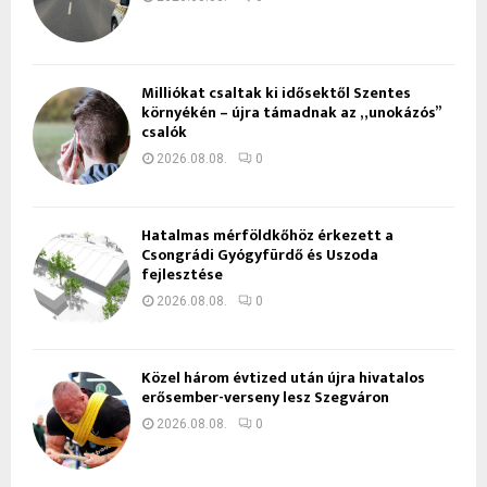
Milliókat csaltak ki idősektől Szentes
környékén – újra támadnak az „unokázós”
csalók
2026.08.08.
0
Hatalmas mérföldkőhöz érkezett a
Csongrádi Gyógyfürdő és Uszoda
fejlesztése
2026.08.08.
0
Közel három évtized után újra hivatalos
erősember-verseny lesz Szegváron
2026.08.08.
0