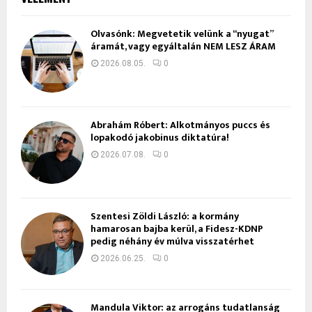
Olvasónk: Megvetetik velünk a “nyugat”
áramát, vagy egyáltalán NEM LESZ ÁRAM
2026.08.05.
0
Ábrahám Róbert: Alkotmányos puccs és
lopakodó jakobinus diktatúra!
2026.07.08.
0
Szentesi Zöldi László: a kormány
hamarosan bajba kerül, a Fidesz-KDNP
pedig néhány év múlva visszatérhet
2026.06.25.
0
Mandula Viktor: az arrogáns tudatlanság