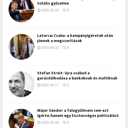
totális győzelme
2026.06.23.
0
Latorcai Csaba: a kampányígéretek után
jönnek a megszorítások
2026.06.22.
0
Stefan Streit: Újra szabad a
garázdálkodása a bankoknak és multiknak
2026.06.11.
0
Májer Sándor: a falugyűlésein sem ezt
ígérte, hanem egy tisztességes politizálást
2026.05.28.
0