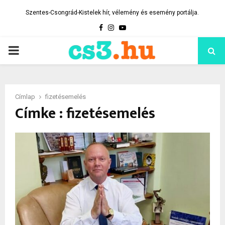
Szentes-Csongrád-Kistelek hír, vélemény és esemény portálja.
Facebook
Instagram
Youtube
PRIMARY
MENU
Címlap
fizetésemelés
Címke : fizetésemelés