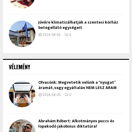
Jövőre klimatizálhatják a szentesi kórház
betegellátó egységeit
2026.08.06.
0
VÉLEMÉNY
Olvasónk: Megvetetik velünk a “nyugat”
áramát, vagy egyáltalán NEM LESZ ÁRAM
2026.08.05.
0
Ábrahám Róbert: Alkotmányos puccs és
lopakodó jakobinus diktatúra!