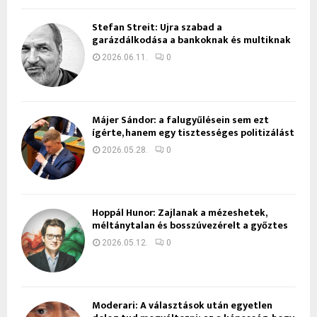
Stefan Streit: Újra szabad a
garázdálkodása a bankoknak és multiknak
2026.06.11.
0
Májer Sándor: a falugyűlésein sem ezt
ígérte, hanem egy tisztességes politizálást
2026.05.28.
0
Hoppál Hunor: Zajlanak a mézeshetek,
méltánytalan és bosszúvezérelt a győztes
2026.05.12.
0
Moderari: A választások után egyetlen