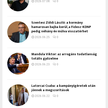
2026.07.08.
0
Szentesi Zöldi László: a kormány
hamarosan bajba kerül, a Fidesz-KDNP
pedig néhány év múlva visszatérhet
2026.06.25.
0
Mandula Viktor: az arrogáns tudatlanság
totális győzelme
2026.06.23.
0
Latorcai Csaba: a kampányígéretek után
jönnek a megszorítások
2026.06.22.
0