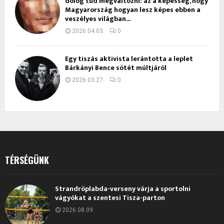
dolog tud megváltozni: az a képesség, hogy
Magyarország hogyan lesz képes ebben a
veszélyes világban...
2026.04.03.
0
Egy tiszás aktivista lerántotta a leplet
Bárkányi Bence sötét múltjáról
2026.03.27.
0
TÉRSÉGÜNK
Strandröplabda-verseny várja a sportolni
vágyókat a szentesi Tisza-parton
2026.08.09.