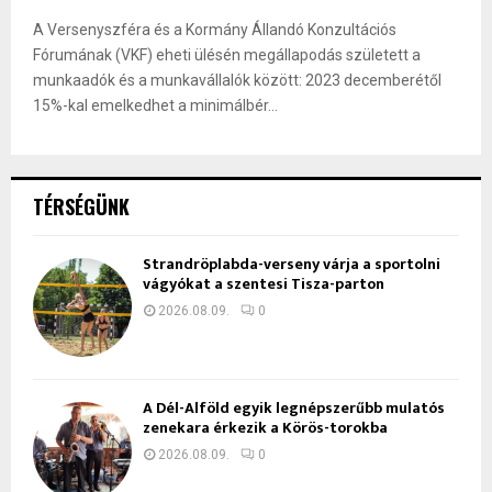
A Versenyszféra és a Kormány Állandó Konzultációs
Fórumának (VKF) eheti ülésén megállapodás született a
munkaadók és a munkavállalók között: 2023 decemberétől
15%-kal emelkedhet a minimálbér...
TÉRSÉGÜNK
Strandröplabda-verseny várja a sportolni
vágyókat a szentesi Tisza-parton
2026.08.09.
0
A Dél-Alföld egyik legnépszerűbb mulatós
zenekara érkezik a Körös-torokba
2026.08.09.
0