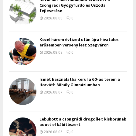
Csongrádi Gyógyfürdő és Uszoda
fejlesztése
2026.08.08.
0
Közel három évtized után újra hivatalos
erősember-verseny lesz Szegváron
2026.08.08.
0
Ismét használatba kerül a 60-as terem a
Horváth Mihály Gimnáziumban
2026.08.07.
0
Lebukott a csongrádi drogdíler: kiskorúnak
adott el kábítószert
2026.08.06.
0