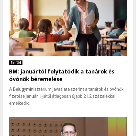
Belföld
BM: januártól folytatódik a tanárok és
óvónők béremelése
A Belügyminisztérium javaslata szerint a tanárok és óvónők
fizetése január 1-jétől átlagosan újabb 21,2 százalékkal
emelkedik....