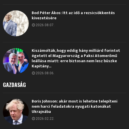
Bod Péter Ákos: Itt az idő a rezsicsökkentés
kivezetésére
2026.08.07.
Kiszámolták, hogy eddig hány milliárd forintot
égetett el Magyarország a Paksi Atomerőmű
leállása miatt: erre biztosan nem lesz büszke
Kapitány...
2026.08.06.
GAZDASÁG
Boris Johnson: akár most is lehetne telepíteni
nem harci feladatokra nyugati katonákat
Ukrajnába
2026.02.22.