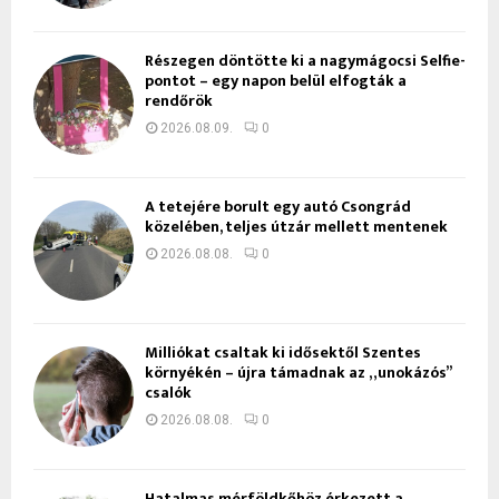
Részegen döntötte ki a nagymágocsi Selfie-
pontot – egy napon belül elfogták a
rendőrök
2026.08.09.
0
A tetejére borult egy autó Csongrád
közelében, teljes útzár mellett mentenek
2026.08.08.
0
Milliókat csaltak ki idősektől Szentes
környékén – újra támadnak az „unokázós”
csalók
2026.08.08.
0
Hatalmas mérföldkőhöz érkezett a