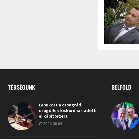
TÉRSÉGÜNK
BELFÖLD
Lebukott a csongrádi
drogdíler: kiskorúnak adott
el kábítószert
2026.08.06.