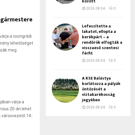
között
2026.08.04.
0
lgármestere
Lefeszítette a
lakatot, ellopta a
kerékpárt – a
árja a csongrádi
rendőrök elfogták a
emény lehetőséget
visszaeső szentesi
sszák meg
férfit
2026.08.04.
0
z
A KSE Balástya
korlátozza a pályák
öntözését a
víztakarékosság
jegyében
jában várja a
2026.08.04.
0
rcius 20-án lehet
A városvezető 14-