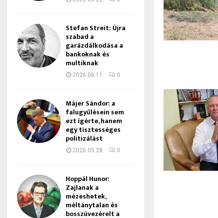
Stefan Streit: Újra
szabad a
garázdálkodása a
bankoknak és
multiknak
2026.06.11.
0
Májer Sándor: a
falugyűlésein sem
ezt ígérte, hanem
egy tisztességes
politizálást
2026.05.28.
0
Hoppál Hunor:
Zajlanak a
mézeshetek,
méltánytalan és
bosszúvezérelt a