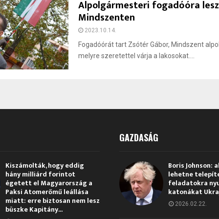
Alpolgármesteri fogadóóra les
Mindszenten
2023.10.14.
Fogadóórát tart Zsótér Gábor, Mindszent alp
melyre szeretettel várja a lakosokat....
GAZDASÁG
Kiszámolták, hogy eddig
Boris Johnson: a
hány milliárd forintot
lehetne telepít
égetett el Magyarország a
feladatokra ny
Paksi Atomerőmű leállása
katonákat Ukra
miatt: erre biztosan nem lesz
2026.02.22.
büszke Kapitány...