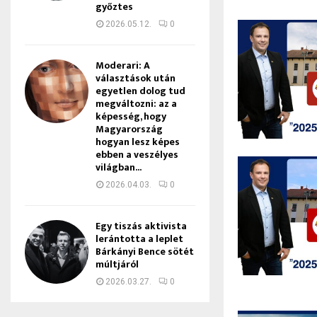
győztes
2026.05.12.
0
Moderari: A
választások után
egyetlen dolog tud
megváltozni: az a
képesség, hogy
Magyarország
hogyan lesz képes
ebben a veszélyes
világban...
2026.04.03.
0
Egy tiszás aktivista
lerántotta a leplet
Bárkányi Bence sötét
múltjáról
2026.03.27.
0