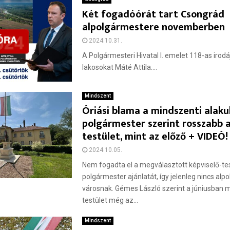
Két fogadóórát tart Csongrád
alpolgármestere novemberben
2024.10.31.
A Polgármesteri Hivatal I. emelet 118-as irodá
lakosokat Máté Attila....
Mindszent
Óriási blama a mindszenti alakul
polgármester szerint rosszabb a
testület, mint az előző + VIDEÓ!
2024.10.05.
Nem fogadta el a megválasztott képviselő-tes
polgármester ajánlatát, így jelenleg nincs al
városnak. Gémes László szerint a júniusban m
testület még az...
Mindszent