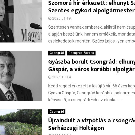
Szomorú hír érkezett: elhunyt S
Szentes egykori alpolgármeste
2026.01.19.
Szentesen vannak emberek, akikről nem csup
alapján beszélünk, hanem emlékeik, mondata
cselekedeteik mentén. Szűcs Lajos ilyen ember 
Csongrád
Csongrád-Bokros
Gyászba borult Csongrád: elhun
Gáspár, a város korábbi alpolg
2025.10.14.
Kedd reggel érkezett a lesújtó hír: 66 éves ko
Gyovai Gáspár, Csongrád korábbi alpolgármes
képviselő, a csongrádi Fidesz elnöke. ...
Csongrád
Újraindult a vízpótlás a csongrá
Serházzugi Holtágon