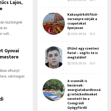
zűcs Lajos,
2026.08.06.
0
re
Kakaspörköltfőző-
versenyre várják a
án tisztségeik
csapatokat
Eperjesen
ik és
volt....
2026.08.06.
0
Eltűnt egy szentesi
yt Gyovai
fiatal – segíts te is
ármestere
megtalálni!
2026.08.05.
0
rában elhunyt
tere, vármegyei
A szaunák is
bezárnak:
energiatakarékossá
gi intézkedéseket
di
vezetett be a
Csongrádi
Gyógyfürdő