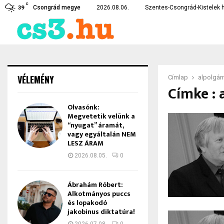
C
rékossági intézkedéseket vezetett…
Lebukott a csongrádi drogd
Csongrád megye
2026.08.06.
Szentes-Csongrád-Kistelek h
39
VÉLEMÉNY
Címlap
alpolgár
Címke : 
Olvasónk:
Megvetetik velünk a
“nyugat” áramát,
vagy egyáltalán NEM
LESZ ÁRAM
2026.08.05.
0
Ábrahám Róbert:
Alkotmányos puccs
és lopakodó
jakobinus diktatúra!