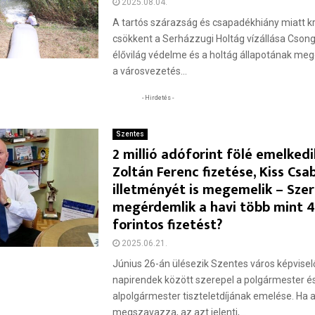
2025.08.04.
A tartós szárazság és csapadékhiány miatt kri
csökkent a Serházzugi Holtág vízállása Cson
élővilág védelme és a holtág állapotának m
a városvezetés...
- Hirdetés -
Szentes
2 millió adóforint fölé emelked
Zoltán Ferenc fizetése, Kiss Csa
illetményét is megemelik – Sze
megérdemlik a havi több mint 4 
forintos fizetést?
2025.06.21.
Június 26-án ülésezik Szentes város képviselő
napirendek között szerepel a polgármester é
alpolgármester tiszteletdíjának emelése. Ha a
megszavazza, az azt jelenti,...