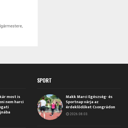
z
olgármestere,
SPORT
kár most is
Makk Marci Egészség- és
eni nem harci
Sportnap várja az
ugati
érdeklődőket Csongrádon
jnába
2026.08.03.