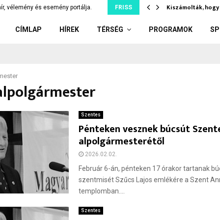
íler: kiskorúnak adott el…
Kiszámolták, hogy 
ír, vélemény és esemény portálja.
FRISS
CÍMLAP
HÍREK
TÉRSÉG
PROGRAMOK
SP
mester
alpolgármester
Szentes
Pénteken vesznek búcsút Szent
alpolgármesterétől
2026.02.02.
Február 6-án, pénteken 17 órakor tartanak b
szentmisét Szűcs Lajos emlékére a Szent An
templomban....
Szentes