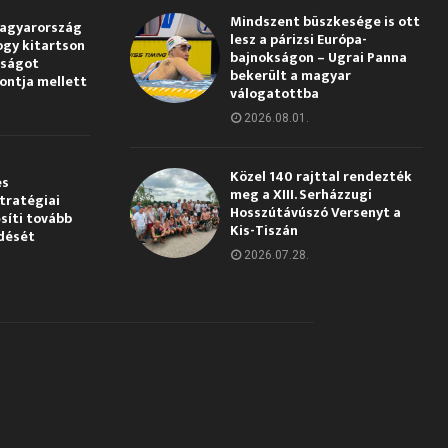
Mindszent büszkesége is ott
Magyarország
lesz a párizsi Európa-
ogy kitartson
bajnokságon – Ugrai Panna
gságot
bekerült a magyar
pontja mellett
válogatottba
2026.08.01.
Közel 140 rajttal rendezték
és
meg a XIII. Serházzugi
tratégiai
Hosszútávúszó Versenyt a
síti tovább
Kis-Tiszán
dését
2026.07.28.