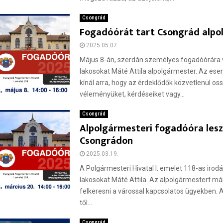
Csongrád
Fogadóórát tart Csongrád alpo
2025.05.07.
Május 8-án, szerdán személyes fogadóórára v
lakosokat Máté Attila alpolgármester. Az es
kínál arra, hogy az érdeklődők közvetlenül o
véleményüket, kérdéseiket vagy...
Csongrád
Alpolgármesteri fogadóóra les
Csongrádon
2025.03.19.
A Polgármesteri Hivatal I. emelet 118-as irodá
lakosokat Máté Attila. Az alpolgármestert má
felkeresni a várossal kapcsolatos ügyekben. 
től...
Csongrád