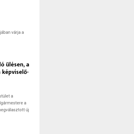
jában várja a
ó ülésen, a
 képviselő-
tület a
polgármestere a
egválasztott új