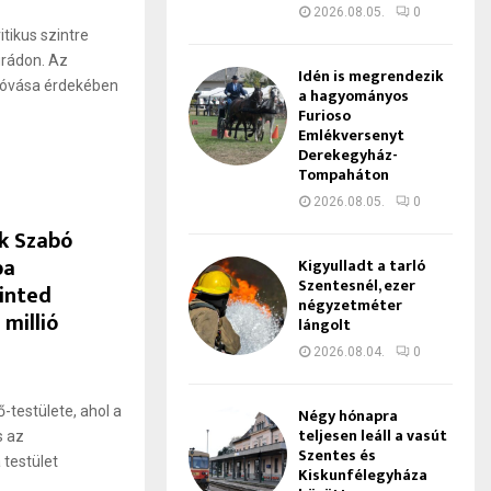
2026.08.05.
0
tikus szintre
grádon. Az
Idén is megrendezik
egóvása érdekében
a hagyományos
Furioso
Emlékversenyt
Derekegyház-
Tompaháton
2026.08.05.
0
ik Szabó
ba
Kigyulladt a tarló
Szentesnél, ezer
rinted
négyzetméter
millió
lángolt
2026.08.04.
0
-testülete, ahol a
Négy hónapra
teljesen leáll a vasút
s az
Szentes és
 testület
Kiskunfélegyháza