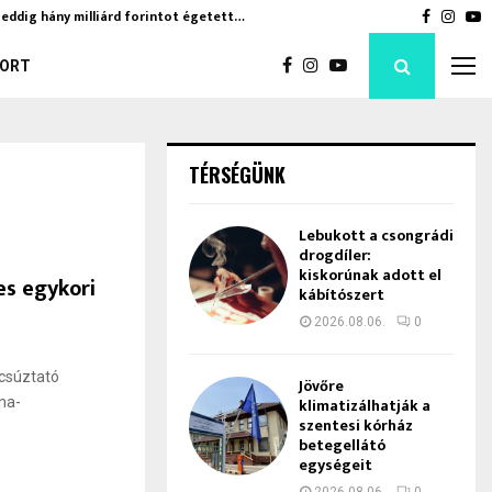
eddig hány milliárd forintot égetett…
Jövőre kl
Faceboo
Inst
Y
ORT
TÉRSÉGÜNK
Lebukott a csongrádi
drogdíler:
kiskorúnak adott el
es egykori
kábítószert
2026.08.06.
0
úcsúztató
Jövőre
na-
klimatizálhatják a
szentesi kórház
betegellátó
egységeit