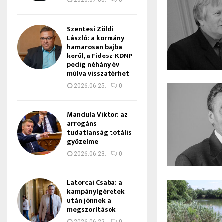
2026.07.08.
0
Szentesi Zöldi
László: a kormány
hamarosan bajba
kerül, a Fidesz-KDNP
pedig néhány év
múlva visszatérhet
2026.06.25.
0
Mandula Viktor: az
arrogáns
tudatlanság totális
győzelme
2026.06.23.
0
Latorcai Csaba: a
kampányígéretek
után jönnek a
megszorítások
2026.06.22.
0