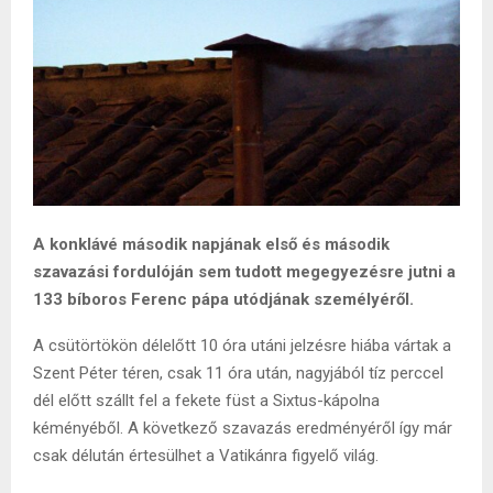
A konklávé második napjának első és második
szavazási fordulóján sem tudott megegyezésre jutni a
133 bíboros Ferenc pápa utódjának személyéről.
A csütörtökön délelőtt 10 óra utáni jelzésre hiába vártak a
Szent Péter téren, csak 11 óra után, nagyjából tíz perccel
dél előtt szállt fel a fekete füst a Sixtus-kápolna
kéményéből. A következő szavazás eredményéről így már
csak délután értesülhet a Vatikánra figyelő világ.