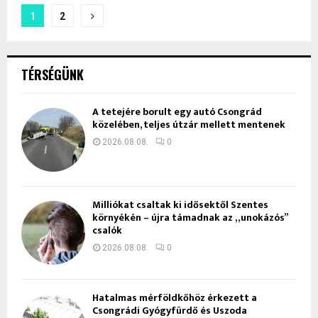
Bejegyzések
1
2
lapozása
TÉRSÉGÜNK
A tetejére borult egy autó Csongrád
közelében, teljes útzár mellett mentenek
2026.08.08.
0
Milliókat csaltak ki idősektől Szentes
környékén – újra támadnak az „unokázós”
csalók
2026.08.08.
0
Hatalmas mérföldkőhöz érkezett a
Csongrádi Gyógyfürdő és Uszoda