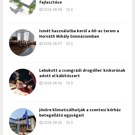
fejlesztése
2026.08.08.
0
Ismét használatba kerül a 60-as terem a
Horváth Mihály Gimnáziumban
2026.08.07.
0
Lebukott a csongrádi drogdíler: kiskorúnak
adott el kábítószert
2026.08.06.
0
Jövőre klimatizálhatják a szentesi kórház
betegellátó egységeit
2026.08.06.
0