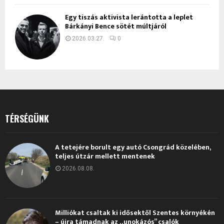
Egy tiszás aktivista lerántotta a leplet
Bárkányi Bence sötét múltjáról
2026.03.27.
0
TÉRSÉGÜNK
A tetejére borult egy autó Csongrád közelében,
teljes útzár mellett mentenek
2026.08.08.
Milliókat csaltak ki idősektől Szentes környékén
– újra támadnak az „unokázós” csalók