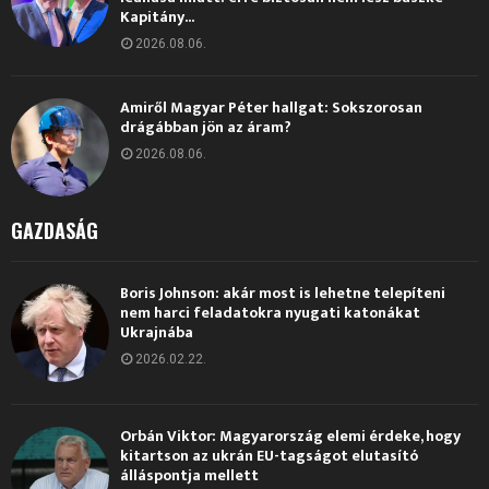
Kapitány...
2026.08.06.
Amiről Magyar Péter hallgat: Sokszorosan
drágábban jön az áram?
2026.08.06.
GAZDASÁG
Boris Johnson: akár most is lehetne telepíteni
nem harci feladatokra nyugati katonákat
Ukrajnába
2026.02.22.
Orbán Viktor: Magyarország elemi érdeke, hogy
kitartson az ukrán EU-tagságot elutasító
álláspontja mellett