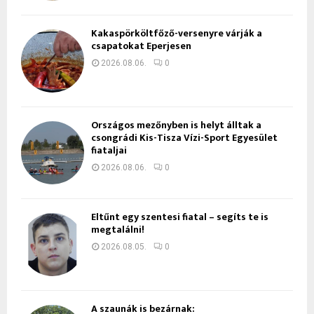
Kakaspörköltfőző-versenyre várják a
csapatokat Eperjesen
2026.08.06.
0
Országos mezőnyben is helyt álltak a
csongrádi Kis-Tisza Vízi-Sport Egyesület
fiataljai
2026.08.06.
0
Eltűnt egy szentesi fiatal – segíts te is
megtalálni!
2026.08.05.
0
A szaunák is bezárnak: