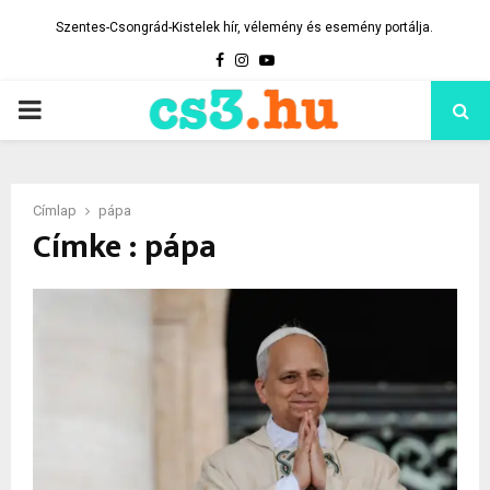
Szentes-Csongrád-Kistelek hír, vélemény és esemény portálja.
Facebook
Instagram
Youtube
PRIMARY
MENU
Címlap
pápa
Címke : pápa