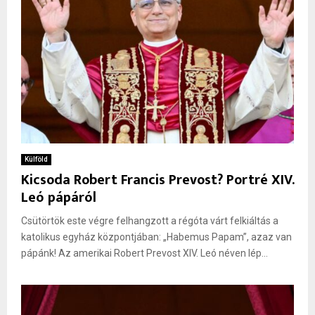
Külföld
Kicsoda Robert Francis Prevost? Portré XIV.
Leó pápáról
Csütörtök este végre felhangzott a régóta várt felkiáltás a
katolikus egyház központjában: „Habemus Papam”, azaz van
pápánk! Az amerikai Robert Prevost XIV. Leó néven lép...