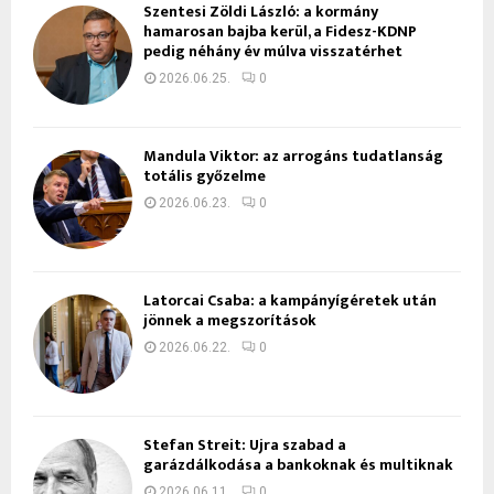
Szentesi Zöldi László: a kormány
hamarosan bajba kerül, a Fidesz-KDNP
pedig néhány év múlva visszatérhet
2026.06.25.
0
Mandula Viktor: az arrogáns tudatlanság
totális győzelme
2026.06.23.
0
Latorcai Csaba: a kampányígéretek után
jönnek a megszorítások
2026.06.22.
0
Stefan Streit: Újra szabad a
garázdálkodása a bankoknak és multiknak
2026.06.11.
0