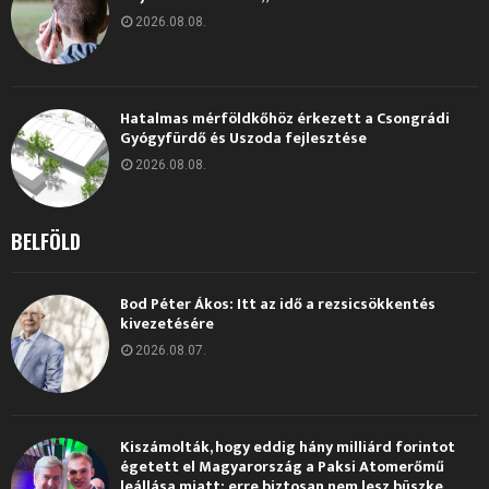
2026.08.08.
Hatalmas mérföldkőhöz érkezett a Csongrádi
Gyógyfürdő és Uszoda fejlesztése
2026.08.08.
BELFÖLD
Bod Péter Ákos: Itt az idő a rezsicsökkentés
kivezetésére
2026.08.07.
Kiszámolták, hogy eddig hány milliárd forintot
égetett el Magyarország a Paksi Atomerőmű
leállása miatt: erre biztosan nem lesz büszke