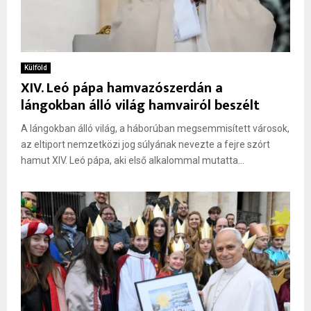
Külföld
XIV. Leó pápa hamvazószerdán a
lángokban álló világ hamvairól beszélt
A lángokban álló világ, a háborúban megsemmisített városok,
az eltiport nemzetközi jog súlyának nevezte a fejre szórt
hamut XIV. Leó pápa, aki első alkalommal mutatta...