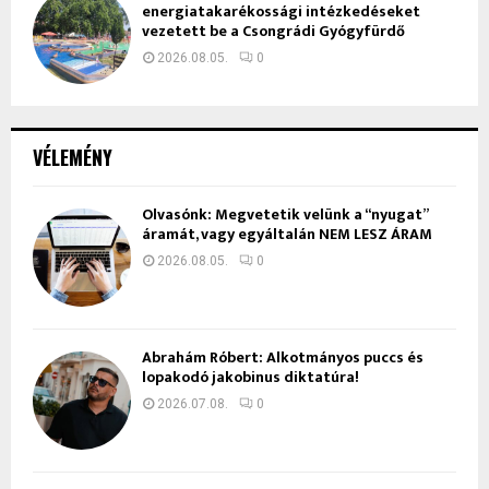
energiatakarékossági intézkedéseket
vezetett be a Csongrádi Gyógyfürdő
2026.08.05.
0
VÉLEMÉNY
Olvasónk: Megvetetik velünk a “nyugat”
áramát, vagy egyáltalán NEM LESZ ÁRAM
2026.08.05.
0
Ábrahám Róbert: Alkotmányos puccs és
lopakodó jakobinus diktatúra!
2026.07.08.
0