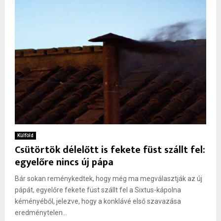
Külföld
Csütörtök délelőtt is fekete füst szállt fel:
egyelőre nincs új pápa
Bár sokan reménykedtek, hogy még ma megválasztják az új
pápát, egyelőre fekete füst szállt fel a Sixtus-kápolna
kéményéből, jelezve, hogy a konklávé első szavazása
eredménytelen...