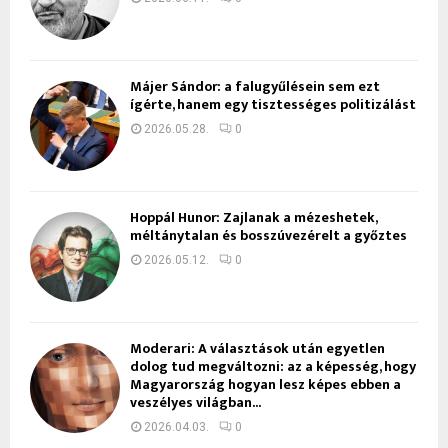
Májer Sándor: a falugyűlésein sem ezt
ígérte, hanem egy tisztességes politizálást
2026.05.28.
0
Hoppál Hunor: Zajlanak a mézeshetek,
méltánytalan és bosszúvezérelt a győztes
2026.05.12.
0
Moderari: A választások után egyetlen
dolog tud megváltozni: az a képesség, hogy
Magyarország hogyan lesz képes ebben a
veszélyes világban...
2026.04.03.
0