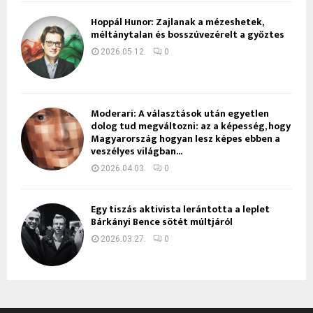
Hoppál Hunor: Zajlanak a mézeshetek,
méltánytalan és bosszúvezérelt a győztes
2026.05.12.
0
Moderari: A választások után egyetlen
dolog tud megváltozni: az a képesség, hogy
Magyarország hogyan lesz képes ebben a
veszélyes világban...
2026.04.03.
0
Egy tiszás aktivista lerántotta a leplet
Bárkányi Bence sötét múltjáról
2026.03.27.
0