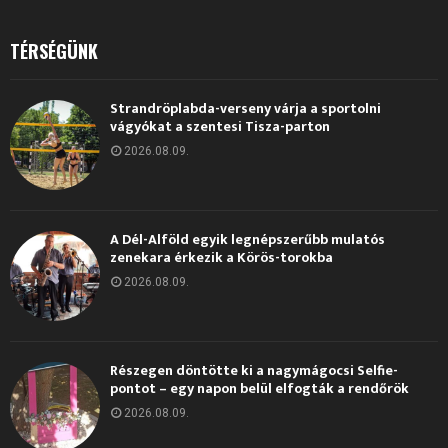
TÉRSÉGÜNK
Strandröplabda-verseny várja a sportolni
vágyókat a szentesi Tisza-parton
2026.08.09.
A Dél-Alföld egyik legnépszerűbb mulatós
zenekara érkezik a Körös-torokba
2026.08.09.
Részegen döntötte ki a nagymágocsi Selfie-
pontot – egy napon belül elfogták a rendőrök
2026.08.09.