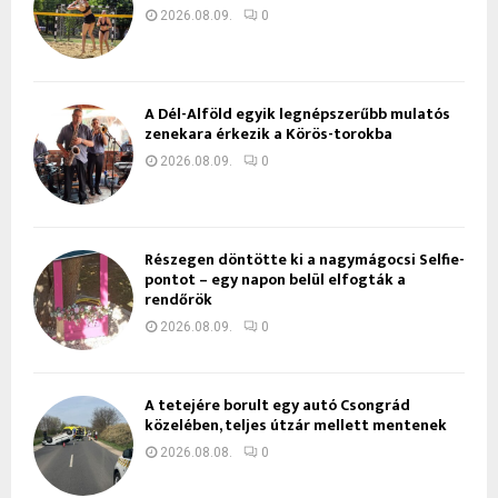
2026.08.09.
0
A Dél-Alföld egyik legnépszerűbb mulatós
zenekara érkezik a Körös-torokba
2026.08.09.
0
Részegen döntötte ki a nagymágocsi Selfie-
pontot – egy napon belül elfogták a
rendőrök
2026.08.09.
0
A tetejére borult egy autó Csongrád
közelében, teljes útzár mellett mentenek
2026.08.08.
0