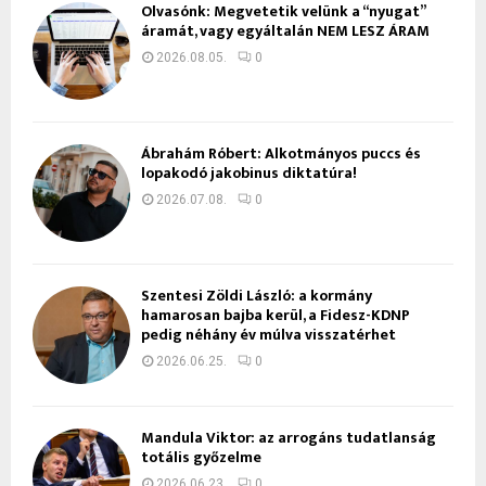
Olvasónk: Megvetetik velünk a “nyugat”
áramát, vagy egyáltalán NEM LESZ ÁRAM
2026.08.05.
0
Ábrahám Róbert: Alkotmányos puccs és
lopakodó jakobinus diktatúra!
2026.07.08.
0
Szentesi Zöldi László: a kormány
hamarosan bajba kerül, a Fidesz-KDNP
pedig néhány év múlva visszatérhet
2026.06.25.
0
Mandula Viktor: az arrogáns tudatlanság
totális győzelme
2026.06.23.
0