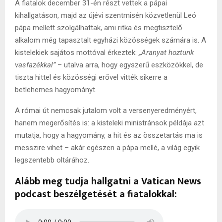
A fiatalok december 31-én részt vettek a pápai
kihallgatáson, majd az újévi szentmisén közvetlenül Leó
pápa mellett szolgálhattak, ami ritka és megtisztelő
alkalom még tapasztalt egyházi közösségek számára is. A
kistelekiek sajátos mottóval érkeztek:
„Aranyat hoztunk
vasfazékkal”
– utalva arra, hogy egyszerű eszközökkel, de
tiszta hittel és közösségi erővel vitték sikerre a
betlehemes hagyományt.
A római út nemcsak jutalom volt a versenyeredményért,
hanem megerősítés is: a kisteleki ministránsok példája azt
mutatja, hogy a hagyomány, a hit és az összetartás ma is
messzire vihet – akár egészen a pápa mellé, a világ egyik
legszentebb oltárához.
Alább meg tudja hallgatni a Vatican News
podcast beszélgetését a fiatalokkal: