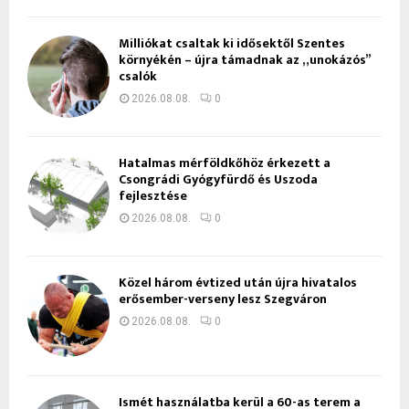
Milliókat csaltak ki idősektől Szentes
környékén – újra támadnak az „unokázós”
csalók
2026.08.08.
0
Hatalmas mérföldkőhöz érkezett a
Csongrádi Gyógyfürdő és Uszoda
fejlesztése
2026.08.08.
0
Közel három évtized után újra hivatalos
erősember-verseny lesz Szegváron
2026.08.08.
0
Ismét használatba kerül a 60-as terem a