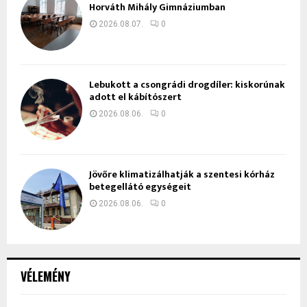
Horváth Mihály Gimnáziumban
2026.08.07.
0
Lebukott a csongrádi drogdíler: kiskorúnak
adott el kábítószert
2026.08.06.
0
Jövőre klimatizálhatják a szentesi kórház
betegellátó egységeit
2026.08.06.
0
VÉLEMÉNY