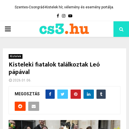
Szentes-Csongrád-Kistelek hír, vélemény és esemény portálja.
Facebook
Instagram
Youtube
PRIMARY
MENU
Kistelek
Kisteleki fiatalok találkoztak Leó
pápával
2026.01.06.
MEGOSZTÁS