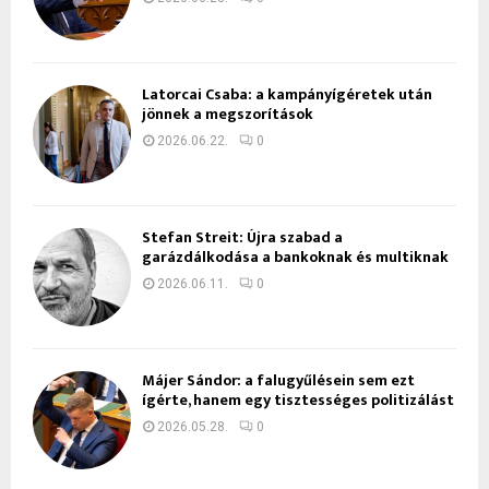
Latorcai Csaba: a kampányígéretek után
jönnek a megszorítások
2026.06.22.
0
Stefan Streit: Újra szabad a
garázdálkodása a bankoknak és multiknak
2026.06.11.
0
Májer Sándor: a falugyűlésein sem ezt
ígérte, hanem egy tisztességes politizálást
2026.05.28.
0