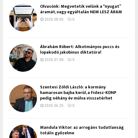
Olvasónk: Megvetetik velünk a “nyugat”
áramát, vagy egyáltalán NEM LESZ ÁRAM
2026.08.05.
0
Ábrahám Róbert: Alkotmányos puccs és
lopakodó jakobinus diktatúra!
2026.07.08.
0
Szentesi Zöldi László: a kormány
hamarosan bajba kerül, a Fidesz-KDNP
pedig néhány év múlva visszatérhet
2026.06.25.
0
Mandula Viktor: az arrogáns tudatlanság
totális győzelme