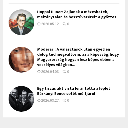
Hoppál Hunor: Zajlanak a mézeshetek,
méltánytalan és bosszúvezérelt a győztes
2026.05.12.
0
Moderari: A választások után egyetlen
dolog tud megváltozni: az a képesség, hogy
Magyarország hogyan lesz képes ebben a
veszélyes világban...
2026.04.03.
0
Egy tiszás aktivista lerántotta a leplet
Bárkányi Bence sötét múltjáról
2026.03.27.
0