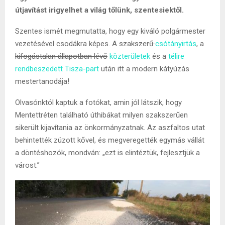
útjavítást irigyelhet a világ tőlünk, szentesiektől.
Szentes ismét megmutatta, hogy egy kiváló polgármester
vezetésével csodákra képes. A
szakszerű
csótányirtás
, a
kifogástalan állapotban lévő
közterületek
és a
télire
rendbeszedett Tisza-part
után itt a modern kátyúzás
mestertanodája!
Olvasónktól kaptuk a fotókat, amin jól látszik, hogy
Mentettréten található úthibákat milyen szakszerűen
sikerült kijavítania az önkormányzatnak. Az aszfaltos utat
behintették zúzott kővel, és megveregették egymás vállát
a döntéshozók, mondván: „ezt is elintéztük, fejlesztjük a
várost.”