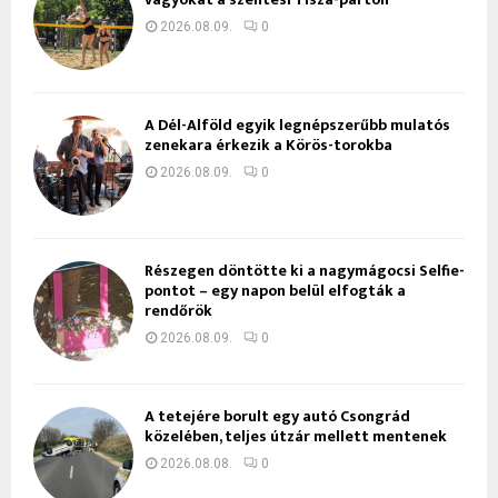
2026.08.09.
0
A Dél-Alföld egyik legnépszerűbb mulatós
zenekara érkezik a Körös-torokba
2026.08.09.
0
Részegen döntötte ki a nagymágocsi Selfie-
pontot – egy napon belül elfogták a
rendőrök
2026.08.09.
0
A tetejére borult egy autó Csongrád
közelében, teljes útzár mellett mentenek
2026.08.08.
0