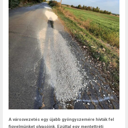
A városvezetés egy újabb gyöngyszemére hívták fel
figyelmünket olvasóink. Ezúttal egy mentettréti