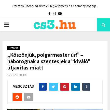
Szentes-Csongrád-Kistelek hír, vélemény és esemény portálja.
Facebook
Instagram
Youtube
PRIMARY
MENU
Szentes
„Köszönjük, polgármester úr!” –
háborognak a szentesiek a “kiváló”
útjavítás miatt
2023.10.18.
MEGOSZTÁS