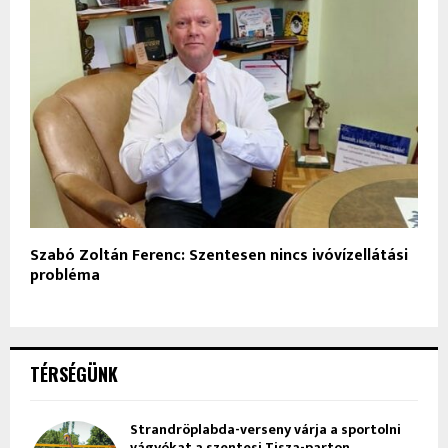
Szabó Zoltán Ferenc: Szentesen nincs ivóvízellátási
probléma
TÉRSÉGÜNK
Strandröplabda-verseny várja a sportolni
vágyókat a szentesi Tisza-parton