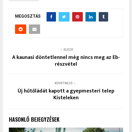
MEGOSZTÁS
ELŐZŐ
A kaunasi döntetlennel még nincs meg az Eb-
részvétel
KÖVETKEZŐ
Új hűtőládát kapott a gyepmesteri telep
Kisteleken
HASONLÓ BEJEGYZÉSEK