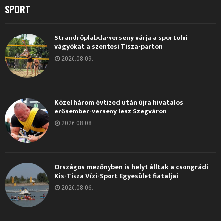
SPORT
Strandröplabda-verseny várja a sportolni
vágyókat a szentesi Tisza-parton
2026.08.09.
Közel három évtized után újra hivatalos
erősember-verseny lesz Szegváron
2026.08.08.
Országos mezőnyben is helyt álltak a csongrádi
Kis-Tisza Vízi-Sport Egyesület fiataljai
2026.08.06.