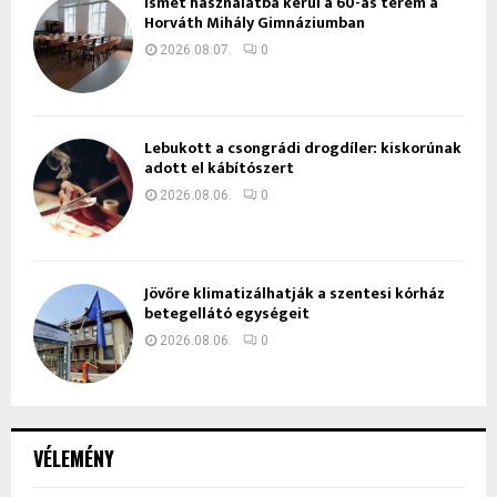
Ismét használatba kerül a 60-as terem a
Horváth Mihály Gimnáziumban
2026.08.07.
0
Lebukott a csongrádi drogdíler: kiskorúnak
adott el kábítószert
2026.08.06.
0
Jövőre klimatizálhatják a szentesi kórház
betegellátó egységeit
2026.08.06.
0
VÉLEMÉNY