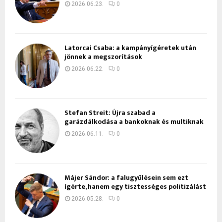
2026.06.23.
0
Latorcai Csaba: a kampányígéretek után
jönnek a megszorítások
2026.06.22.
0
Stefan Streit: Újra szabad a
garázdálkodása a bankoknak és multiknak
2026.06.11.
0
Májer Sándor: a falugyűlésein sem ezt
ígérte, hanem egy tisztességes politizálást
2026.05.28.
0