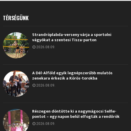
TÉRSÉGÜNK
Strandröplabda-verseny várja a sportolni
vágyókat a szentesi Tisza-parton
2026.08.09.
A Dél-Alföld egyik legnépszerűbb mulatós
zenekara érkezik a Körös-torokba
2026.08.09.
Részegen döntötte ki a nagymágocsi Selfie-
pontot – egy napon belül elfogták a rendőrök
2026.08.09.