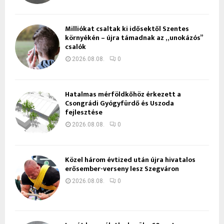
Milliókat csaltak ki idősektől Szentes
környékén – újra támadnak az „unokázós”
csalók
2026.08.08.
0
Hatalmas mérföldkőhöz érkezett a
Csongrádi Gyógyfürdő és Uszoda
fejlesztése
2026.08.08.
0
Közel három évtized után újra hivatalos
erősember-verseny lesz Szegváron
2026.08.08.
0