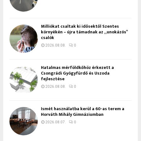
Milliókat csaltak ki idősektől Szentes
környékén – újra támadnak az „unokázós”
csalók
2026.08.08.
0
Hatalmas mérföldkőhöz érkezett a
Csongrádi Gyógyfürdő és Uszoda
fejlesztése
2026.08.08.
0
Ismét használatba kerül a 60-as terem a
Horváth Mihály Gimnáziumban
2026.08.07.
0