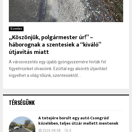
Szentes
„Köszönjük, polgármester úr!” –
háborognak a szentesiek a “kiváló”
útjavítás miatt
A városvezetés egy újabb gyöngyszemére hívták fel
figyelmünket olvasóink. Ezúttal egy alsóréti útjavítást
irigyelhet a világ tőlünk, szentesiektől....
TÉRSÉGÜNK
A tetejére borult egy autó Csongrád
közelében, teljes útzár mellett mentenek
2026.08.08.
0