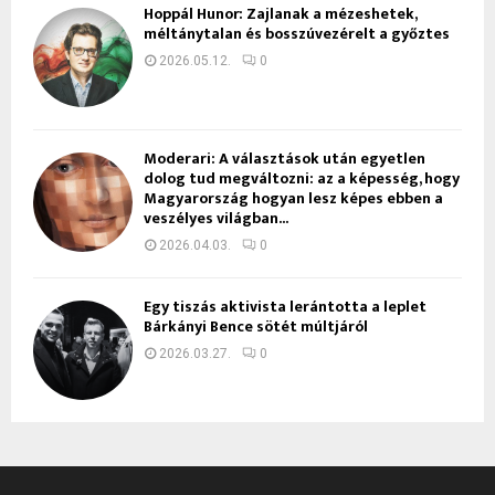
Hoppál Hunor: Zajlanak a mézeshetek,
méltánytalan és bosszúvezérelt a győztes
2026.05.12.
0
Moderari: A választások után egyetlen
dolog tud megváltozni: az a képesség, hogy
Magyarország hogyan lesz képes ebben a
veszélyes világban...
2026.04.03.
0
Egy tiszás aktivista lerántotta a leplet
Bárkányi Bence sötét múltjáról
2026.03.27.
0