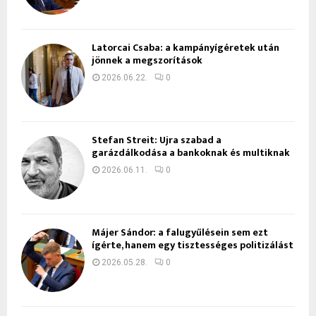
Latorcai Csaba: a kampányígéretek után
jönnek a megszorítások
2026.06.22.
0
Stefan Streit: Újra szabad a
garázdálkodása a bankoknak és multiknak
2026.06.11.
0
Májer Sándor: a falugyűlésein sem ezt
ígérte, hanem egy tisztességes politizálást
2026.05.28.
0