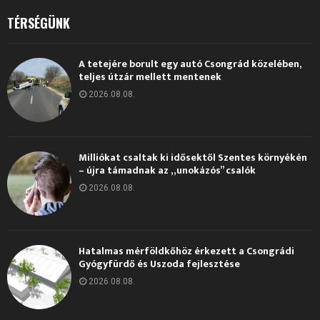
TÉRSÉGÜNK
A tetejére borult egy autó Csongrád közelében,
teljes útzár mellett mentenek
2026.08.08.
Milliókat csaltak ki idősektől Szentes környékén
– újra támadnak az „unokázós” csalók
2026.08.08.
Hatalmas mérföldkőhöz érkezett a Csongrádi
Gyógyfürdő és Uszoda fejlesztése
2026.08.08.