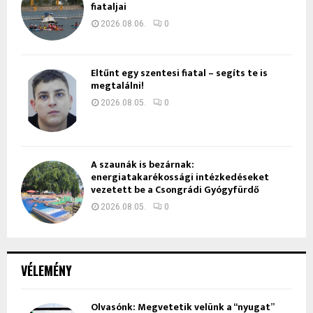
fiataljai
2026.08.06.
0
Eltűnt egy szentesi fiatal – segíts te is
megtalálni!
2026.08.05.
0
A szaunák is bezárnak:
energiatakarékossági intézkedéseket
vezetett be a Csongrádi Gyógyfürdő
2026.08.05.
0
VÉLEMÉNY
Olvasónk: Megvetetik velünk a “nyugat”