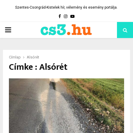
Szentes-Csongrád-Kistelek hír, vélemény és esemény portálja.
Facebook
Instagram
Youtube
PRIMARY
MENU
Címlap
Alsórét
Címke : Alsórét