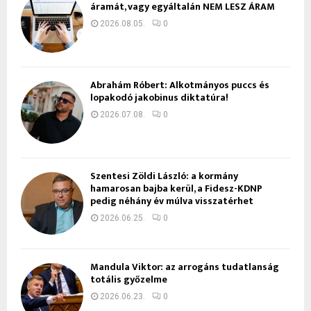
áramát, vagy egyáltalán NEM LESZ ÁRAM
2026.08.05.
0
Ábrahám Róbert: Alkotmányos puccs és
lopakodó jakobinus diktatúra!
2026.07.08.
0
Szentesi Zöldi László: a kormány
hamarosan bajba kerül, a Fidesz-KDNP
pedig néhány év múlva visszatérhet
2026.06.25.
0
Mandula Viktor: az arrogáns tudatlanság
totális győzelme
2026.06.23.
0