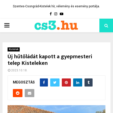
Szentes-Csongrád-Kistelek hír, vélemény és esemény portálja.
Facebook
Instagram
Youtube
PRIMARY
MENU
Kistelek
Új hűtőládát kapott a gyepmesteri
telep Kisteleken
2023.10.18.
MEGOSZTÁS