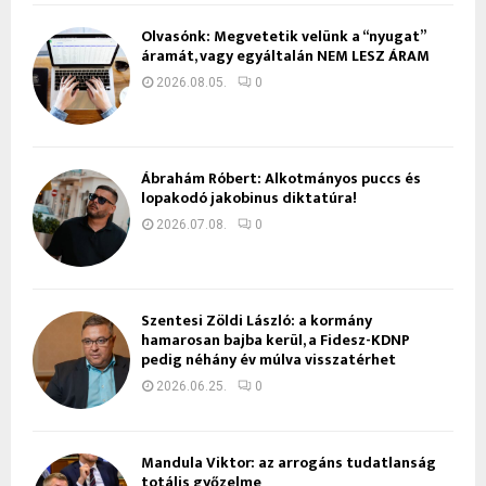
Olvasónk: Megvetetik velünk a “nyugat”
áramát, vagy egyáltalán NEM LESZ ÁRAM
2026.08.05.
0
Ábrahám Róbert: Alkotmányos puccs és
lopakodó jakobinus diktatúra!
2026.07.08.
0
Szentesi Zöldi László: a kormány
hamarosan bajba kerül, a Fidesz-KDNP
pedig néhány év múlva visszatérhet
2026.06.25.
0
Mandula Viktor: az arrogáns tudatlanság
totális győzelme