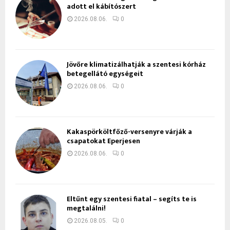
adott el kábítószert
2026.08.06.
0
Jövőre klimatizálhatják a szentesi kórház
betegellátó egységeit
2026.08.06.
0
Kakaspörköltfőző-versenyre várják a
csapatokat Eperjesen
2026.08.06.
0
Eltűnt egy szentesi fiatal – segíts te is
megtalálni!
2026.08.05.
0