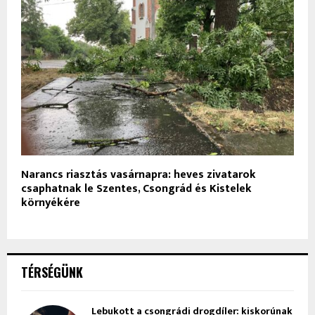
Narancs riasztás vasárnapra: heves zivatarok
csaphatnak le Szentes, Csongrád és Kistelek
környékére
TÉRSÉGÜNK
Lebukott a csongrádi drogdíler: kiskorúnak