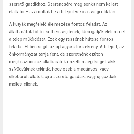
szerető gazdikhoz. Szerencsére még senkit nem kellett
elaltatni – számoltak be a település közösségi oldalán.
A kutyák megfelelő élelmezése fontos feladat. Az
állatbarátok több esetben segítenek, támogatják élelemmel
a telep működését. Ezek egy részének hűtése fontos
feladat. Ebben segít, az új fagyasztószekrény. A telepet, az
önkormányzat tartja fent, de szeretnénk ezúton
megköszönni az állatbarátok önzetlen segítségét, akik
szívügyüknek tekintik, hogy ezek a magányos, vagy
elkóborolt állatok, újra szerető gazdáik, vagy új gazdáik
mellett éljenek.