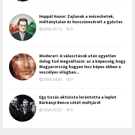
Hoppál Hunor: Zajlanak a mézeshetek,
méltánytalan és bosszúvezérelt a győztes
2026.05.12.
0
Moderari: A választások után egyetlen
dolog tud megváltozni: az a képesség, hogy
Magyarország hogyan lesz képes ebben a
veszélyes világban...
2026.04.03.
0
Egy tiszás aktivista lerántotta a leplet
Bárkányi Bence sötét múltjáról
2026.03.27.
0