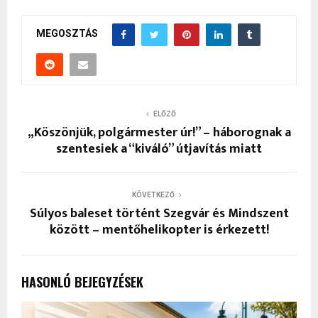
MEGOSZTÁS
ELŐZŐ
„Köszönjük, polgármester úr!” – háborognak a
szentesiek a “kiváló” útjavítás miatt
KÖVETKEZŐ
Súlyos baleset történt Szegvár és Mindszent
között – mentőhelikopter is érkezett!
HASONLÓ BEJEGYZÉSEK