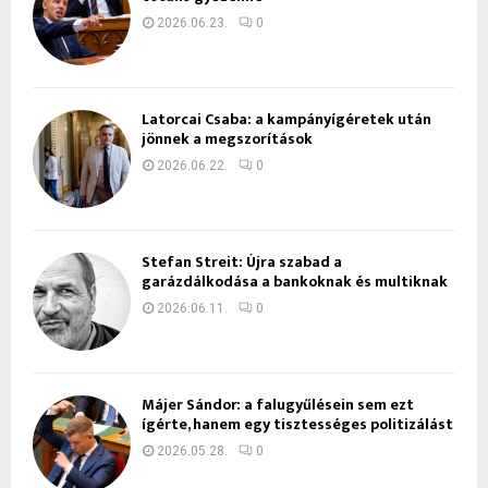
2026.06.23.
0
Latorcai Csaba: a kampányígéretek után
jönnek a megszorítások
2026.06.22.
0
Stefan Streit: Újra szabad a
garázdálkodása a bankoknak és multiknak
2026.06.11.
0
Májer Sándor: a falugyűlésein sem ezt
ígérte, hanem egy tisztességes politizálást
2026.05.28.
0