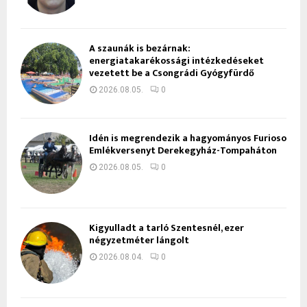
A szaunák is bezárnak:
energiatakarékossági intézkedéseket
vezetett be a Csongrádi Gyógyfürdő
2026.08.05.
0
Idén is megrendezik a hagyományos Furioso
Emlékversenyt Derekegyház-Tompaháton
2026.08.05.
0
Kigyulladt a tarló Szentesnél, ezer
négyzetméter lángolt
2026.08.04.
0