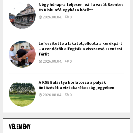
Négy hónapra teljesen leáll a vasút Szentes
és Kiskunfélegyháza között
2026.08.04.
0
Lefeszítette a lakatot, ellopta a kerékpárt
– a rendőrök elfogták a visszaeső szentesi
férfit
2026.08.04.
0
A KSE Balástya korlátozza a pályák
öntözését a víztakarékosság jegyében
2026.08.04.
0
VÉLEMÉNY