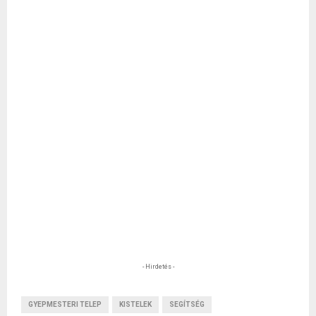
- Hirdetés -
GYEPMESTERI TELEP
KISTELEK
SEGÍTSÉG