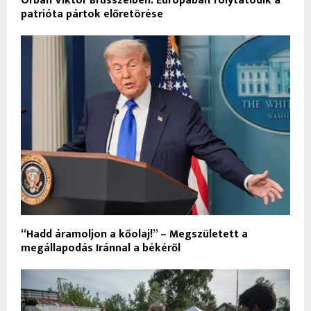
Orbán Viktor Brüsszelben: Európában folytatódik a
patrióta pártok előretörése
“Hadd áramoljon a kőolaj!” – Megszületett a
megállapodás Iránnal a békéről