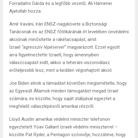
Forradalmi Gárda és a legfőbb vezető, Ali Hámenei
Ajatollah hozza.
Amír Iraváni, Irán ENSZ-nagykövete a Biztonsági
Tanácsnak és az ENSZ főtitkárának írt levelében önvédelmi
akciónak minősítette a rakétacsapást, amit
Izrael
“agresszív lépéseivel”
magyarázott. Ezzel együtt
arra figyelmeztette Izraelt, hogy amennyiben
válaszcsapást indít, akkor a teheráni viszonválasz
erőteljesebb lesz, mint a kedden végrehajtott akció.
Joe Biden elnök a támadást követően megismételte, hogy
az Egyesült Államok minden támogatást megad Izrael
számára, és közölte, hogy saját stábjával egyeztet a
megfelelő válaszlépésről amerikai részről.
Lloyd Austin amerikai védelmi miniszter telefonon
egyeztetett Yoav Gallant izraeli védelmi miniszterrel –
közölte Pat Ryder, a Pentagon szóvivője, hozzátéve, hogy