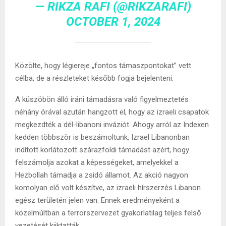
— RIKZA RAFI (@RIKZARAFI)
OCTOBER 1, 2024
Közölte, hogy légiereje „fontos támaszpontokat” vett
célba, de a részleteket később fogja bejelenteni.
A küszöbön álló iráni támadásra való figyelmeztetés
néhány órával azután hangzott el, hogy az izraeli csapatok
megkezdték a dél-libanoni inváziót. Ahogy arról az Indexen
kedden többször is beszámoltunk, Izrael Libanonban
indított korlátozott szárazföldi támadást azért, hogy
felszámolja azokat a képességeket, amelyekkel a
Hezbollah támadja a zsidó államot. Az akció nagyon
komolyan elő volt készítve, az izraeli hírszerzés Libanon
egész területén jelen van. Ennek eredményeként a
közelmúltban a terrorszervezet gyakorlatilag teljes felső
vezetését kiiktatták.