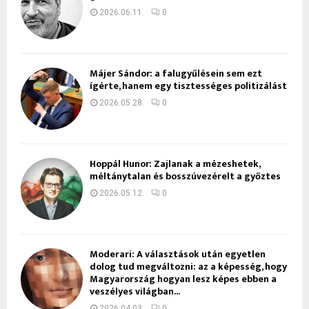
2026.06.11.
0
Májer Sándor: a falugyűlésein sem ezt
ígérte, hanem egy tisztességes politizálást
2026.05.28.
0
Hoppál Hunor: Zajlanak a mézeshetek,
méltánytalan és bosszúvezérelt a győztes
2026.05.12.
0
Moderari: A választások után egyetlen
dolog tud megváltozni: az a képesség, hogy
Magyarország hogyan lesz képes ebben a
veszélyes világban...
2026.04.03.
0