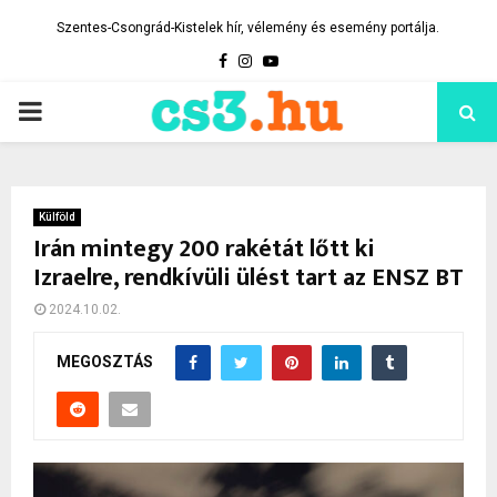
Szentes-Csongrád-Kistelek hír, vélemény és esemény portálja.
Facebook
Instagram
Youtube
PRIMARY
MENU
Külföld
Irán mintegy 200 rakétát lőtt ki
Izraelre, rendkívüli ülést tart az ENSZ BT
2024.10.02.
MEGOSZTÁS