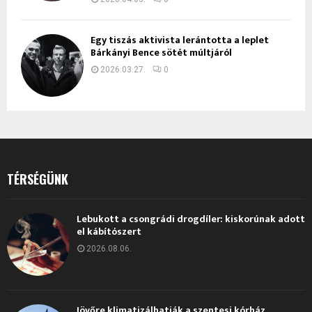
Egy tiszás aktivista lerántotta a leplet
Bárkányi Bence sötét múltjáról
2026.03.27.
0
TÉRSÉGÜNK
Lebukott a csongrádi drogdíler: kiskorúnak adott
el kábítószert
2026.08.06.
Jövőre klimatizálhatják a szentesi kórház