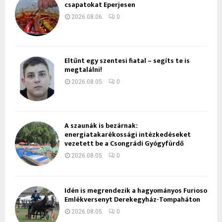
csapatokat Eperjesen
2026.08.06.
0
Eltűnt egy szentesi fiatal – segíts te is
megtalálni!
2026.08.05.
0
A szaunák is bezárnak:
energiatakarékossági intézkedéseket
vezetett be a Csongrádi Gyógyfürdő
2026.08.05.
0
Idén is megrendezik a hagyományos Furioso
Emlékversenyt Derekegyház-Tompaháton
2026.08.05.
0