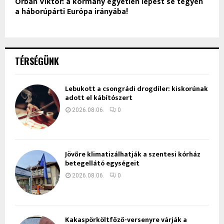
Orbán Viktor: a kormány egyetlen lépést se tegyen
a háborúpárti Európa irányába!
TÉRSÉGÜNK
Lebukott a csongrádi drogdíler: kiskorúnak
adott el kábítószert
2026.08.06.
0
Jövőre klimatizálhatják a szentesi kórház
betegellátó egységeit
2026.08.06.
0
Kakaspörköltfőző-versenyre várják a