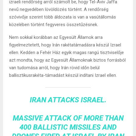
izraeli rendőrség arról számolt be, hogy Tel-Aviv Jaffa
nevű negyedében lövöldözés történt. A rendőrség
szóvivője szerint több áldozata is van a vasútállomás
közelében történt fegyveres összetűzésnek.
Nem sokkal korábban az Egyesült Államok arra
figyelmeztetett, hogy Irán rakétatámadásra készül Izrael
ellen. Kedden a Fehér Ház egyik magas rangú tisztviselője
azt mondta, hogy az Egyesült Államoknak biztos forrásból
van tudomása arról, hogy Irán rövid időn belül
ballisztikusrakéta-támadást készül indítani Izrael ellen.
IRAN ATTACKS ISRAEL.
MASSIVE ATTACK OF MORE THAN
400 BALLISTIC MISSILES AND