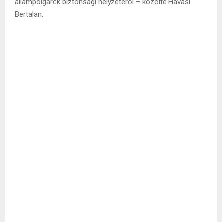
állampolgárok biztonsági helyzetéről – közölte Havasi
Bertalan.