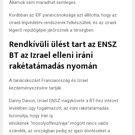
Államok sem maradhat semleges.
Korábban az IDF parancsnoksága azt állította, hogy az
izraeli légvédelmi rendszerek felkészültek, és az izraeli
légierő repülőgépei járőröznek a térségben.
Rendkívüli ülést tart az ENSZ
BT az Izrael elleni iráni
rakétatámadás nyomán
A tanácskozást Franciaország és Izrael
kezdeményezésére tartják.
Danny Danon, Izrael ENSZ-nagykövete a BT-hez intézet
levelében úgy fogalmazott, az iráni rakétatámadás
bizonyítja, hogy Irán új
elnökének
“mosolyoffenzívája”
mögött nincs valós
szándék, az országban pedig az igazi döntéseket a