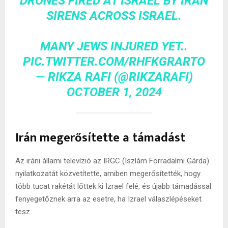
DRONES FIRED AT ISRAEL BY IRAN
SIRENS ACROSS ISRAEL.
MANY JEWS INJURED YET..
PIC.TWITTER.COM/RHFKGRARTO
— RIKZA RAFI (@RIKZARAFI)
OCTOBER 1, 2024
Irán megerősítette a támadást
Az iráni állami televízió az IRGC (Iszlám Forradalmi Gárda)
nyilatkozatát közvetítette, amiben megerősítették, hogy
több tucat rakétát lőttek ki Izrael felé, és újabb támadással
fenyegetőznek arra az esetre, ha Izrael válaszlépéseket
tesz.