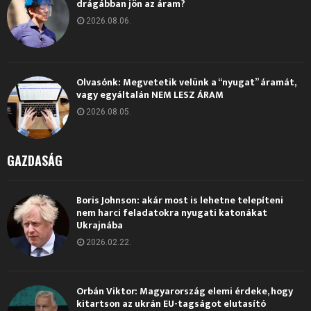
drágábban jön az áram?
2026.08.06.
Olvasónk: Megvetetik velünk a “nyugat” áramát,
vagy egyáltalán NEM LESZ ÁRAM
2026.08.05.
GAZDASÁG
Boris Johnson: akár most is lehetne telepíteni
nem harci feladatokra nyugati katonákat
Ukrajnába
2026.02.22.
Orbán Viktor: Magyarország elemi érdeke, hogy
kitartson az ukrán EU-tagságot elutasító