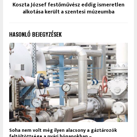
Koszta József festőművész eddig ismeretlen
alkotása került a szentesi múzeumba
HASONLÓ BEJEGYZÉSEK
Soha nem volt még ilyen alacsony a gáztározók
feltöltöttsége a nyári hónapokban –