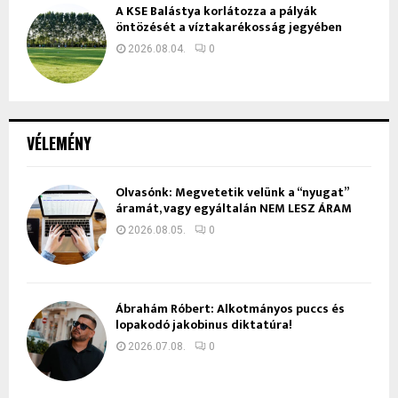
A KSE Balástya korlátozza a pályák
öntözését a víztakarékosság jegyében
2026.08.04.
0
VÉLEMÉNY
Olvasónk: Megvetetik velünk a “nyugat”
áramát, vagy egyáltalán NEM LESZ ÁRAM
2026.08.05.
0
Ábrahám Róbert: Alkotmányos puccs és
lopakodó jakobinus diktatúra!
2026.07.08.
0