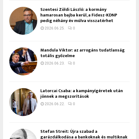
Szentesi Zöldi László: a kormány
hamarosan bajba kerül, a Fidesz-KDNP
pedig néhány év múlva visszatérhet
2026.06.25.
0
Mandula Viktor: az arrogáns tudatlanság
totális győzelme
2026.06.23.
0
Latorcai Csaba: a kampányígéretek után
jönnek a megszorítások
2026.06.22.
0
Stefan Streit: Újra szabad a
garázdálkodása a bankoknak és multiknak