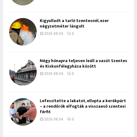
Kigyulladt a tarló Szentesnél, ezer
négyzetméter lángolt
2026.08.04.
0
Négy hónapra teljesen leáll a vasút Szentes
és Kiskunfélegyháza között
2026.08.04.
0
Lefeszítette a lakatot, ellopta a kerékpárt
– a rendőrök elfogták a visszaeső szentesi
férfit
2026.08.04.
0