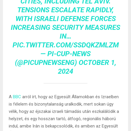
CITIES, INCLUDING TEL AVIV.
TENSIONS ESCALATE RAPIDLY,
WITH ISRAELI DEFENSE FORCES
INCREASING SECURITY MEASURES
IN…
PIC.TWITTER.COM/SSDQKZMLZM
— PI-CUP-NEWS
(@PICUPNEWSENG)
OCTOBER 1,
2024
A
BBC
arról írt, hogy az Egyesült Államokban és Izraelben
is félelem és bizonytalanság uralkodik, mert sokan úgy
vélik, hogy az éjszakai izraeli támadás után eszkalálódik a
helyzet, és egy hosszan tartó, átfogó, regionális háború
indul, amibe Irán is bekapcsolódik, és amiben az Egyesült