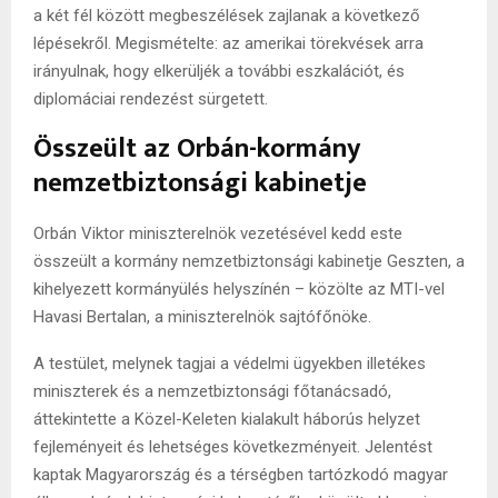
a két fél között megbeszélések zajlanak a következő
lépésekről. Megismételte: az amerikai törekvések arra
irányulnak, hogy elkerüljék a további eszkalációt, és
diplomáciai rendezést sürgetett.
Összeült az Orbán-kormány
nemzetbiztonsági kabinetje
Orbán Viktor miniszterelnök vezetésével kedd este
összeült a kormány nemzetbiztonsági kabinetje Geszten, a
kihelyezett kormányülés helyszínén – közölte az MTI-vel
Havasi Bertalan, a miniszterelnök sajtófőnöke.
A testület, melynek tagjai a védelmi ügyekben illetékes
miniszterek és a nemzetbiztonsági főtanácsadó,
áttekintette a Közel-Keleten kialakult háborús helyzet
fejleményeit és lehetséges következményeit. Jelentést
kaptak Magyarország és a térségben tartózkodó magyar