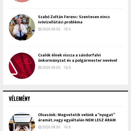
Szabó Zoltán Ferenc: Szentesen nincs
ivóvízellátási probléma
2026.08.03.
0
Csalók élnek vissza a sándorfalvi
önkormányzat és a polgármester nevével
2026.08.03.
0
VÉLEMÉNY
Olvasónk: Megvetetik velünk a “nyugat”
áramát, vagy egyáltalán NEM LESZ ÁRAM
2026.08.05.
0