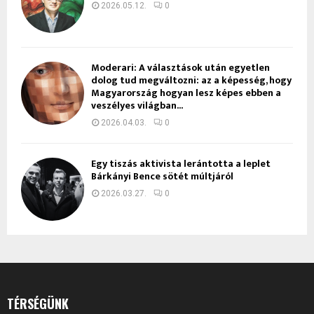
2026.05.12.
0
Moderari: A választások után egyetlen
dolog tud megváltozni: az a képesség, hogy
Magyarország hogyan lesz képes ebben a
veszélyes világban...
2026.04.03.
0
Egy tiszás aktivista lerántotta a leplet
Bárkányi Bence sötét múltjáról
2026.03.27.
0
TÉRSÉGÜNK