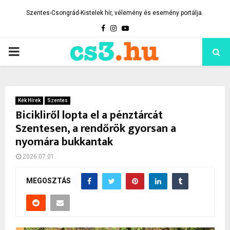
Szentes-Csongrád-Kistelek hír, vélemény és esemény portálja.
Facebook
Instagram
Youtube
PRIMARY
MENU
Kék Hírek
Szentes
Bicikliről lopta el a pénztárcát
Szentesen, a rendőrök gyorsan a
nyomára bukkantak
2026.07.01.
MEGOSZTÁS