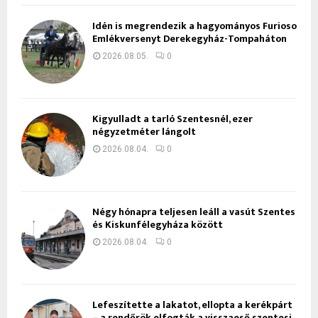
Idén is megrendezik a hagyományos Furioso
Emlékversenyt Derekegyház-Tompaháton
2026.08.05.
0
Kigyulladt a tarló Szentesnél, ezer
négyzetméter lángolt
2026.08.04.
0
Négy hónapra teljesen leáll a vasút Szentes
és Kiskunfélegyháza között
2026.08.04.
0
Lefeszítette a lakatot, ellopta a kerékpárt
– a rendőrök elfogták a visszaeső szentesi