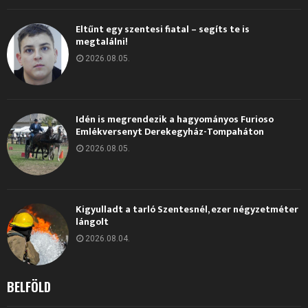
Eltűnt egy szentesi fiatal – segíts te is
megtalálni!
2026.08.05.
Idén is megrendezik a hagyományos Furioso
Emlékversenyt Derekegyház-Tompaháton
2026.08.05.
Kigyulladt a tarló Szentesnél, ezer négyzetméter
lángolt
2026.08.04.
BELFÖLD