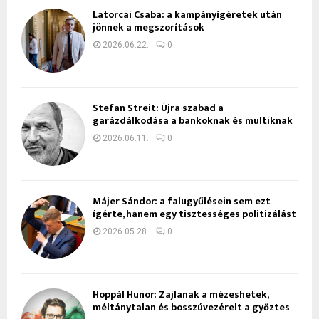
Latorcai Csaba: a kampányígéretek után
jönnek a megszorítások
2026.06.22.
0
Stefan Streit: Újra szabad a
garázdálkodása a bankoknak és multiknak
2026.06.11.
0
Májer Sándor: a falugyűlésein sem ezt
ígérte, hanem egy tisztességes politizálást
2026.05.28.
0
Hoppál Hunor: Zajlanak a mézeshetek,
méltánytalan és bosszúvezérelt a győztes