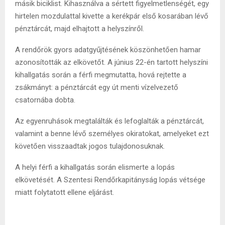
másik biciklist. Kihasználva a sértett figyelmetlenségét, egy
hirtelen mozdulattal kivette a kerékpár első kosarában lévő
pénztárcát, majd elhajtott a helyszínről.
A rendőrök gyors adatgyűjtésének köszönhetően hamar
azonosították az elkövetőt. A június 22-én tartott helyszíni
kihallgatás során a férfi megmutatta, hová rejtette a
zsákmányt: a pénztárcát egy út menti vízelvezető
csatornába dobta.
Az egyenruhások megtalálták és lefoglalták a pénztárcát,
valamint a benne lévő személyes okiratokat, amelyeket ezt
követően visszaadtak jogos tulajdonosuknak.
A helyi férfi a kihallgatás során elismerte a lopás
elkövetését. A Szentesi Rendőrkapitányság lopás vétsége
miatt folytatott ellene eljárást.