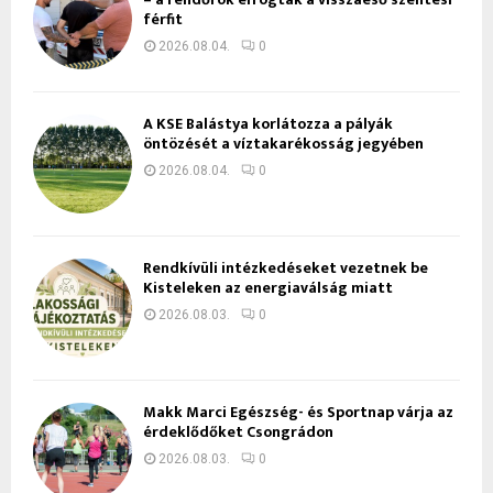
férfit
2026.08.04.
0
A KSE Balástya korlátozza a pályák
öntözését a víztakarékosság jegyében
2026.08.04.
0
Rendkívüli intézkedéseket vezetnek be
Kisteleken az energiaválság miatt
2026.08.03.
0
Makk Marci Egészség- és Sportnap várja az
érdeklődőket Csongrádon
2026.08.03.
0