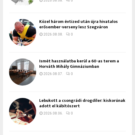
2026.08.08.
0
Közel három évtized után újra hivatalos
erősember-verseny lesz Szegváron
2026.08.08.
0
Ismét használatba kerül a 60-as terem a
Horváth Mihály Gimnáziumban
2026.08.07.
0
Lebukott a csongrádi drogdíler: kiskorúnak
adott el kábítószert
2026.08.06.
0