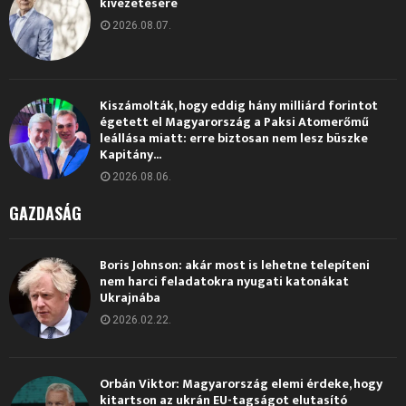
kivezetésére
2026.08.07.
Kiszámolták, hogy eddig hány milliárd forintot
égetett el Magyarország a Paksi Atomerőmű
leállása miatt: erre biztosan nem lesz büszke
Kapitány...
2026.08.06.
GAZDASÁG
Boris Johnson: akár most is lehetne telepíteni
nem harci feladatokra nyugati katonákat
Ukrajnába
2026.02.22.
Orbán Viktor: Magyarország elemi érdeke, hogy
kitartson az ukrán EU-tagságot elutasító