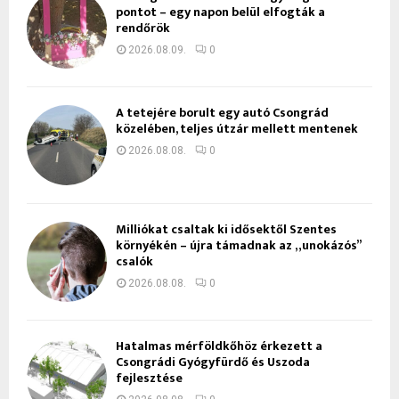
pontot – egy napon belül elfogták a
rendőrök
2026.08.09.
0
A tetejére borult egy autó Csongrád
közelében, teljes útzár mellett mentenek
2026.08.08.
0
Milliókat csaltak ki idősektől Szentes
környékén – újra támadnak az „unokázós”
csalók
2026.08.08.
0
Hatalmas mérföldkőhöz érkezett a
Csongrádi Gyógyfürdő és Uszoda
fejlesztése