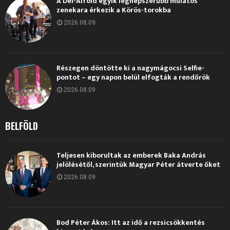
A Dél-Alföld egyik legnépszerűbb mulatós
zenekara érkezik a Körös-torokba
2026.08.09.
Részegen döntötte ki a nagymágocsi Selfie-
pontot – egy napon belül elfogták a rendőrök
2026.08.09.
BELFÖLD
Teljesen kiborultak az emberek Baka András
jelölésétől, szerintük Magyar Péter átverte őket
2026.08.09.
Bod Péter Ákos: Itt az idő a rezsicsökkentés