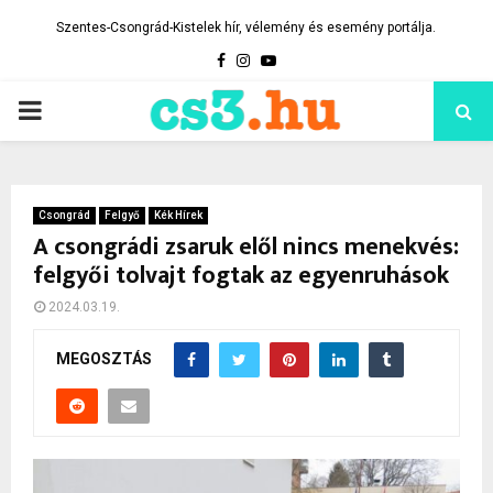
Szentes-Csongrád-Kistelek hír, vélemény és esemény portálja.
Facebook
Instagram
Youtube
PRIMARY
MENU
Csongrád
Felgyő
Kék Hírek
A csongrádi zsaruk elől nincs menekvés:
felgyői tolvajt fogtak az egyenruhások
2024.03.19.
MEGOSZTÁS