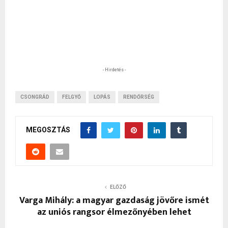
- Hirdetés -
CSONGRÁD
FELGYŐ
LOPÁS
RENDŐRSÉG
MEGOSZTÁS
ELŐZŐ
Varga Mihály: a magyar gazdaság jövőre ismét
az uniós rangsor élmezőnyében lehet