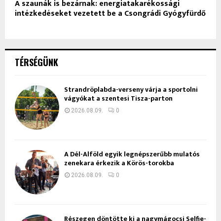
A szaunák is bezárnak: energiatakarékossági
intézkedéseket vezetett be a Csongrádi Gyógyfürdő
TÉRSÉGÜNK
Strandröplabda-verseny várja a sportolni
vágyókat a szentesi Tisza-parton
2026.08.09.
0
A Dél-Alföld egyik legnépszerűbb mulatós
zenekara érkezik a Körös-torokba
2026.08.09.
0
Részegen döntötte ki a nagymágocsi Selfie-