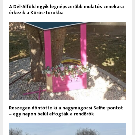
A Dél-Alföld egyik legnépszerűbb mulatós zenekara
érkezik a Körös-torokba
Részegen döntötte ki a nagymágocsi Selfie-pontot
– egy napon belül elfogták a rendőrök