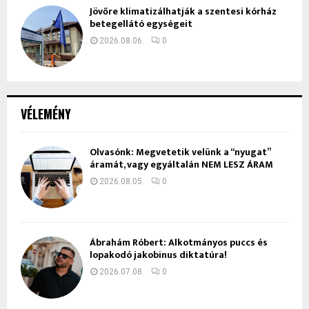
Jövőre klimatizálhatják a szentesi kórház
betegellátó egységeit
2026.08.06.
0
VÉLEMÉNY
Olvasónk: Megvetetik velünk a “nyugat”
áramát, vagy egyáltalán NEM LESZ ÁRAM
2026.08.05.
0
Ábrahám Róbert: Alkotmányos puccs és
lopakodó jakobinus diktatúra!
2026.07.08.
0