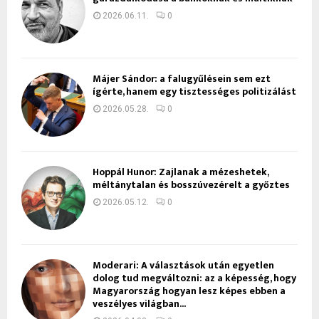
2026.06.11.
0
Májer Sándor: a falugyűlésein sem ezt
ígérte, hanem egy tisztességes politizálást
2026.05.28.
0
Hoppál Hunor: Zajlanak a mézeshetek,
méltánytalan és bosszúvezérelt a győztes
2026.05.12.
0
Moderari: A választások után egyetlen
dolog tud megváltozni: az a képesség, hogy
Magyarország hogyan lesz képes ebben a
veszélyes világban...