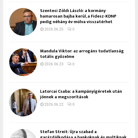
Szentesi Zöldi László: a kormány
hamarosan bajba kerül, a Fidesz-KDNP
pedig néhány év múlva visszatérhet
2026.06.25.
0
Mandula Viktor: az arrogáns tudatlanság
totális győzelme
2026.06.23.
0
Latorcai Csaba: a kampányígéretek után
jönnek a megszorítások
2026.06.22.
0
Stefan Streit: Újra szabad a
garázdálkodása a bankoknak és multiknak