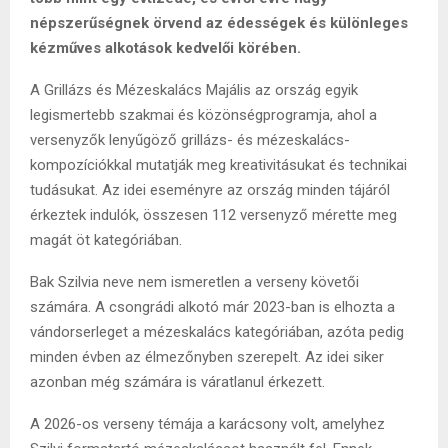
népszerűségnek örvend az édességek és különleges
kézműves alkotások kedvelői körében.
A Grillázs és Mézeskalács Majális az ország egyik
legismertebb szakmai és közönségprogramja, ahol a
versenyzők lenyűgöző grillázs- és mézeskalács-
kompozíciókkal mutatják meg kreativitásukat és technikai
tudásukat. Az idei eseményre az ország minden tájáról
érkeztek indulók, összesen 112 versenyző mérette meg
magát öt kategóriában.
Bak Szilvia neve nem ismeretlen a verseny követői
számára. A csongrádi alkotó már 2023-ban is elhozta a
vándorserleget a mézeskalács kategóriában, azóta pedig
minden évben az élmezőnyben szerepelt. Az idei siker
azonban még számára is váratlanul érkezett.
A 2026-os verseny témája a karácsony volt, amelyhez