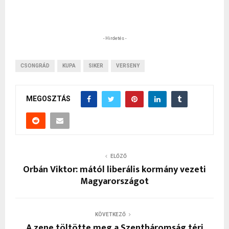
- Hirdetés -
CSONGRÁD
KUPA
SIKER
VERSENY
MEGOSZTÁS
ELŐZŐ
Orbán Viktor: mától liberális kormány vezeti
Magyarországot
KÖVETKEZŐ
A zene töltötte meg a Szentháromság téri