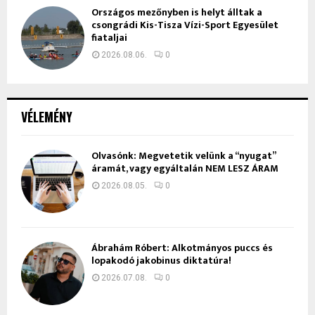
Országos mezőnyben is helyt álltak a
csongrádi Kis-Tisza Vízi-Sport Egyesület
fiataljai
2026.08.06.
0
VÉLEMÉNY
Olvasónk: Megvetetik velünk a “nyugat”
áramát, vagy egyáltalán NEM LESZ ÁRAM
2026.08.05.
0
Ábrahám Róbert: Alkotmányos puccs és
lopakodó jakobinus diktatúra!
2026.07.08.
0