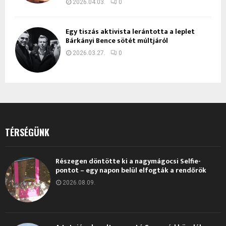
2026.04.03.
0
Egy tiszás aktivista lerántotta a leplet
Bárkányi Bence sötét múltjáról
2026.03.27.
0
TÉRSÉGÜNK
Részegen döntötte ki a nagymágocsi Selfie-
pontot – egy napon belül elfogták a rendőrök
2026.08.09.