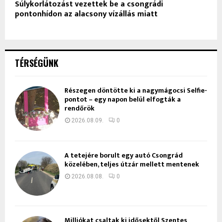
Súlykorlátozást vezettek be a csongrádi
pontonhídon az alacsony vízállás miatt
TÉRSÉGÜNK
Részegen döntötte ki a nagymágocsi Selfie-
pontot – egy napon belül elfogták a
rendőrök
2026.08.09.
0
A tetejére borult egy autó Csongrád
közelében, teljes útzár mellett mentenek
2026.08.08.
0
Milliókat csaltak ki idősektől Szentes