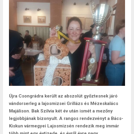
Újra Csongrádra került az abszolút győztesnek járó
vándorserleg a lajosmizsei Grillázs és Mézeskalács
Majálison. Bak Szilvia két év után ismét a mezőny
legjobbjának bizonyult. A rangos rendezvényt a Bács-
Kiskun vármegyei Lajosmizsén rendezik meg immár
több mint egy évtizede, és évről évre nagy