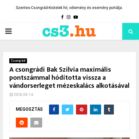
Szentes-Csongrád-Kistelek hír, vélemény és esemény portálja.
Facebook
Instagram
Youtube
PRIMARY
MENU
Csongrád
A csongrádi Bak Szilvia maximális
pontszámmal hódította vissza a
vándorserleget mézeskalács alkotásával
2026.05.14.
MEGOSZTÁS