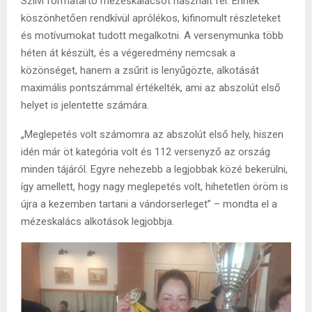
Szilvi formatartó mézeskalácsot használt fel. Ennek
köszönhetően rendkívül aprólékos, kifinomult részleteket
és motívumokat tudott megalkotni. A versenymunka több
héten át készült, és a végeredmény nemcsak a
közönséget, hanem a zsűrit is lenyűgözte, alkotását
maximális pontszámmal értékelték, ami az abszolút első
helyet is jelentette számára.
„Meglepetés volt számomra az abszolút első hely, hiszen
idén már öt kategória volt és 112 versenyző az ország
minden tájáról. Egyre nehezebb a legjobbak közé bekerülni,
így amellett, hogy nagy meglepetés volt, hihetetlen öröm is
újra a kezemben tartani a vándorserleget” – mondta el a
mézeskalács alkotások legjobbja.