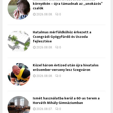
környékén – újra támadnak az „unokázós”
csalók
2026.08.08.
0
Hatalmas mérföldkőhöz érkezett a
Csongrádi Gyógyfürdő és Uszoda
fejlesztése
2026.08.08.
0
Közel három évtized után újra hivatalos
erősember-verseny lesz Szegváron
2026.08.08.
0
Ismét használatba kerül a 60-as terem a
Horváth Mihály Gimnáziumban
2026.08.07.
0