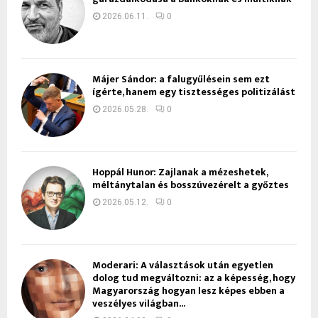
2026.06.11.
0
Májer Sándor: a falugyűlésein sem ezt
ígérte, hanem egy tisztességes politizálást
2026.05.28.
0
Hoppál Hunor: Zajlanak a mézeshetek,
méltánytalan és bosszúvezérelt a győztes
2026.05.12.
0
Moderari: A választások után egyetlen
dolog tud megváltozni: az a képesség, hogy
Magyarország hogyan lesz képes ebben a
veszélyes világban...