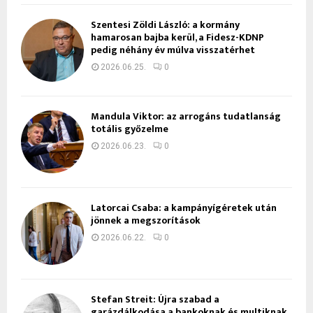
Szentesi Zöldi László: a kormány
hamarosan bajba kerül, a Fidesz-KDNP
pedig néhány év múlva visszatérhet
2026.06.25.
0
Mandula Viktor: az arrogáns tudatlanság
totális győzelme
2026.06.23.
0
Latorcai Csaba: a kampányígéretek után
jönnek a megszorítások
2026.06.22.
0
Stefan Streit: Újra szabad a
garázdálkodása a bankoknak és multiknak