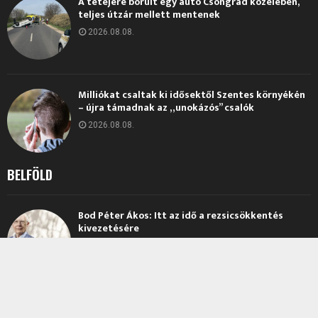
A tetejére borult egy autó Csongrád közelében,
teljes útzár mellett mentenek
2026.08.08.
Milliókat csaltak ki idősektől Szentes környékén
– újra támadnak az „unokázós” csalók
2026.08.08.
BELFÖLD
Bod Péter Ákos: Itt az idő a rezsicsökkentés
kivezetésére
2026.08.07.
Kiszámolták, hogy eddig hány milliárd forintot