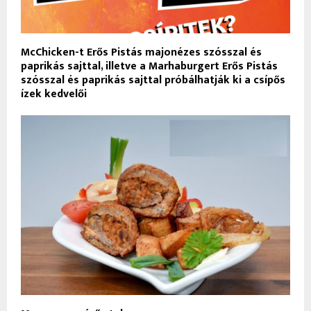
McChicken-t Erős Pistás majonézes szósszal és
paprikás sajttal, illetve a Marhaburgert Erős Pistás
szósszal és paprikás sajttal próbálhatják ki a csípős
ízek kedvelői