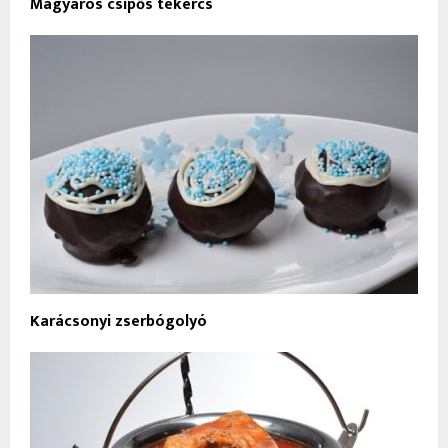
Magyaros csípős tekercs
Karácsonyi zserbógolyó