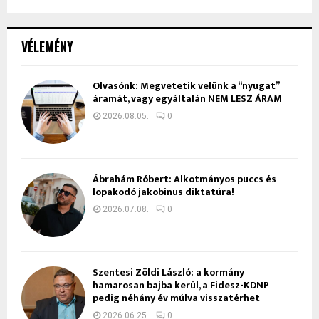
VÉLEMÉNY
Olvasónk: Megvetetik velünk a “nyugat”
áramát, vagy egyáltalán NEM LESZ ÁRAM
2026.08.05.
0
Ábrahám Róbert: Alkotmányos puccs és
lopakodó jakobinus diktatúra!
2026.07.08.
0
Szentesi Zöldi László: a kormány
hamarosan bajba kerül, a Fidesz-KDNP
pedig néhány év múlva visszatérhet
2026.06.25.
0