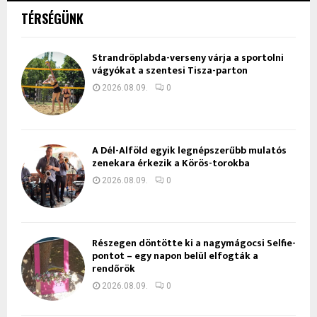
TÉRSÉGÜNK
Strandröplabda-verseny várja a sportolni
vágyókat a szentesi Tisza-parton
2026.08.09.
0
A Dél-Alföld egyik legnépszerűbb mulatós
zenekara érkezik a Körös-torokba
2026.08.09.
0
Részegen döntötte ki a nagymágocsi Selfie-
pontot – egy napon belül elfogták a
rendőrök
2026.08.09.
0