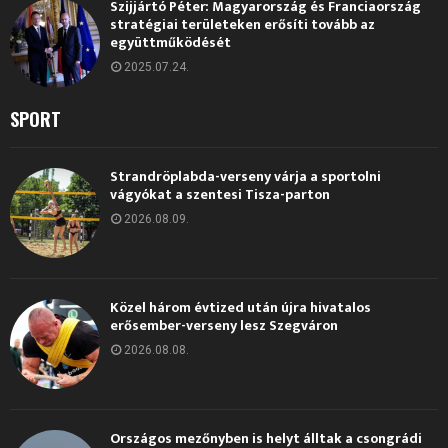
Szijjártó Péter: Magyarország és Franciaország
stratégiai területeken erősíti tovább az
együttműködését
2025.07.24.
SPORT
Strandröplabda-verseny várja a sportolni
vágyókat a szentesi Tisza-parton
2026.08.09.
Közel három évtized után újra hivatalos
erősember-verseny lesz Szegváron
2026.08.08.
Országos mezőnyben is helyt álltak a csongrádi