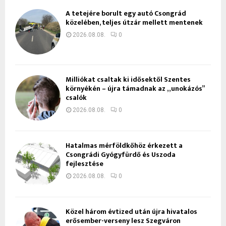
A tetejére borult egy autó Csongrád
közelében, teljes útzár mellett mentenek
2026.08.08.
0
Milliókat csaltak ki idősektől Szentes
környékén – újra támadnak az „unokázós”
csalók
2026.08.08.
0
Hatalmas mérföldkőhöz érkezett a
Csongrádi Gyógyfürdő és Uszoda
fejlesztése
2026.08.08.
0
Közel három évtized után újra hivatalos
erősember-verseny lesz Szegváron