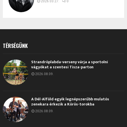
2026.03.27.
0
TÉRSÉGÜNK
Strandröplabda-verseny várja a sportolni
vágyókat a szentesi Tisza-parton
2026.08.09.
A Dél-Alföld egyik legnépszerűbb mulatós
zenekara érkezik a Körös-torokba
2026.08.09.