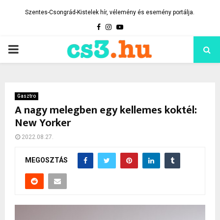
Szentes-Csongrád-Kistelek hír, vélemény és esemény portálja.
Facebook
Instagram
Youtube
PRIMARY
MENU
Gasztro
A nagy melegben egy kellemes koktél:
New Yorker
2022.08.27.
MEGOSZTÁS