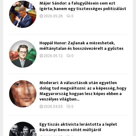
Májer Sándor: a falugyűlésein sem ezt
ígérte, hanem egy tisztességes politizálást
2026.05.28.
0
Hoppál Hunor: Zajlanak a mézeshetek,
méltánytalan és bosszúvezérelt a győztes
2026.05.12.
0
Moderari: A választások után egyetlen
dolog tud megváltozni: az a képesség, hogy
Magyarország hogyan lesz képes ebben a
veszélyes világban...
2026.04.03.
0
Egy tiszás aktivista lerántotta a leplet
Bárkányi Bence sötét múltjáról