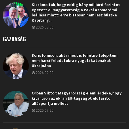
Kiszámolták, hogy eddig hány milliárd forintot
égetett el Magyarország a Paksi Atomerőmű
leállása miatt: erre biztosan nem lesz büszke
Kapitány...
2026.08.06.
GAZDASÁG
Boris Johnson: akár most is lehetne telepíteni
nem harci feladatokra nyugati katonákat
Ukrajnába
2026.02.22.
Orbán Viktor: Magyarország elemi érdeke, hogy
kitartson az ukrán EU-tagságot elutasító
álláspontja mellett
2025.07.25.