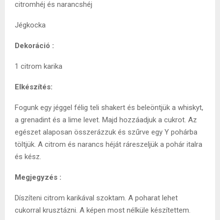
citromhéj és narancshéj
Jégkocka
Dekoráció :
1 citrom karika
Elkészítés:
Fogunk egy jéggel félig teli shakert és beleöntjük a whiskyt,
a grenadint és a lime levet. Majd hozzáadjuk a cukrot. Az
egészet alaposan összerázzuk és szűrve egy Y pohárba
töltjük. A citrom és narancs héját ráreszeljük a pohár italra
és kész.
Megjegyzés :
Díszíteni citrom karikával szoktam. A poharat lehet
cukorral krusztázni. A képen most nélküle készítettem.