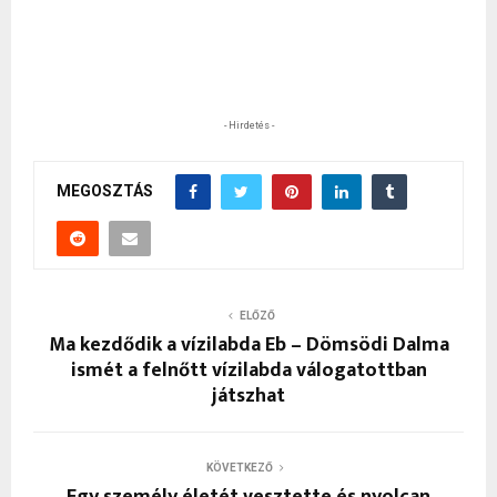
- Hirdetés -
MEGOSZTÁS
ELŐZŐ
Ma kezdődik a vízilabda Eb – Dömsödi Dalma
ismét a felnőtt vízilabda válogatottban
játszhat
KÖVETKEZŐ
Egy személy életét vesztette és nyolcan