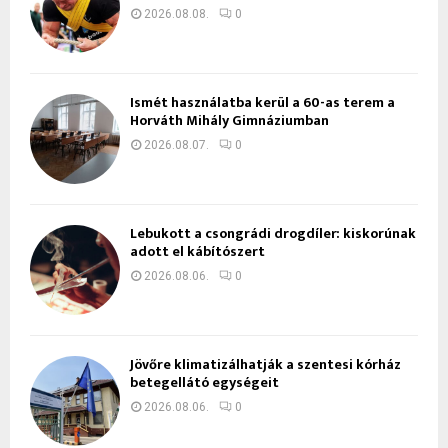
2026.08.08.
0
Ismét használatba kerül a 60-as terem a
Horváth Mihály Gimnáziumban
2026.08.07.
0
Lebukott a csongrádi drogdíler: kiskorúnak
adott el kábítószert
2026.08.06.
0
Jövőre klimatizálhatják a szentesi kórház
betegellátó egységeit
2026.08.06.
0