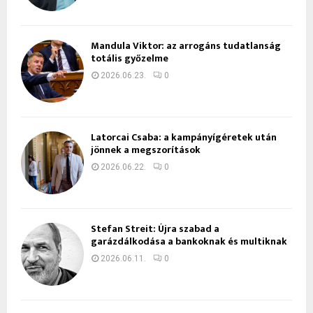
Mandula Viktor: az arrogáns tudatlanság
totális győzelme
2026.06.23.
0
Latorcai Csaba: a kampányígéretek után
jönnek a megszorítások
2026.06.22.
0
Stefan Streit: Újra szabad a
garázdálkodása a bankoknak és multiknak
2026.06.11.
0