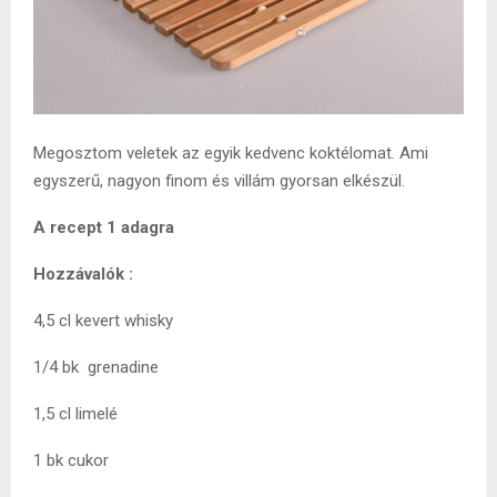
Megosztom veletek az egyik kedvenc koktélomat. Ami
egyszerű, nagyon finom és villám gyorsan elkészül.
A recept 1 adagra
Hozzávalók :
4,5 cl kevert whisky
1/4 bk grenadine
1,5 cl limelé
1 bk cukor