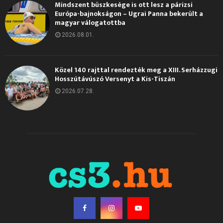
Mindszent büszkesége is ott lesz a párizsi
Európa-bajnokságon – Ugrai Panna bekerült a
magyar válogatottba
2026.08.01.
Közel 140 rajttal rendezték meg a XIII. Serházzugi
Hosszútávúszó Versenyt a Kis-Tiszán
2026.07.28.