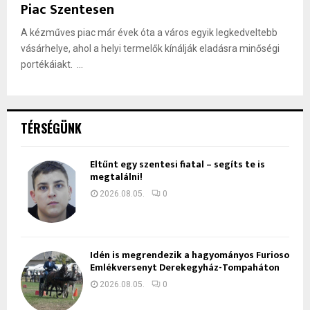
Piac Szentesen
A kézműves piac már évek óta a város egyik legkedveltebb
vásárhelye, ahol a helyi termelők kínálják eladásra minőségi
portékáiakt. ...
TÉRSÉGÜNK
Eltűnt egy szentesi fiatal – segíts te is
megtalálni!
2026.08.05.
0
Idén is megrendezik a hagyományos Furioso
Emlékversenyt Derekegyház-Tompaháton
2026.08.05.
0