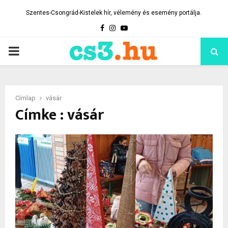
Szentes-Csongrád-Kistelek hír, vélemény és esemény portálja.
Facebook
Instagram
Youtube
PRIMARY
MENU
Címlap
vásár
Címke : vásár