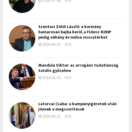
2026.07.08.
0
Szentesi Zöldi László: a kormány
hamarosan bajba kerül, a Fidesz-KDNP
pedig néhány év múlva visszatérhet
2026.06.25.
0
Mandula Viktor: az arrogáns tudatlanság
totális győzelme
2026.06.23.
0
Latorcai Csaba: a kampányígéretek után
jönnek a megszorítások
2026.06.22.
0