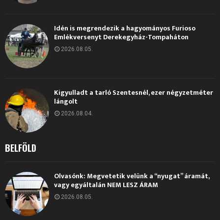
Idén is megrendezik a hagyományos Furioso
Emlékversenyt Derekegyház-Tompaháton
2026.08.05.
Kigyulladt a tarló Szentesnél, ezer négyzetméter
lángolt
2026.08.04.
BELFÖLD
Olvasónk: Megvetetik velünk a “nyugat” áramát,
vagy egyáltalán NEM LESZ ÁRAM
2026.08.05.