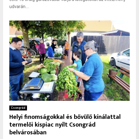
udvarán....
Csongrád
Helyi finomságokkal és bővülő kínálattal
termelői kispiac nyílt Csongrád
belvárosában