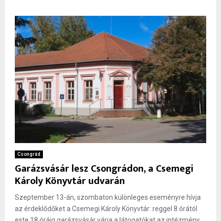
Csongrád
Garázsvásár lesz Csongrádon, a Csemegi
Károly Könyvtár udvarán
Szeptember 13-án, szombaton különleges eseményre hívja
az érdeklődőket a Csemegi Károly Könyvtár: reggel 8 órától
este 18 óráig garázsvásár várja a látogatókat az intézmény