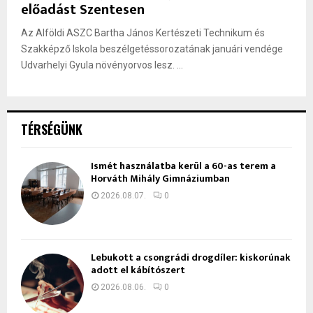
előadást Szentesen
Az Alföldi ASZC Bartha János Kertészeti Technikum és
Szakképző Iskola beszélgetéssorozatának januári vendége
Udvarhelyi Gyula növényorvos lesz. ...
TÉRSÉGÜNK
Ismét használatba kerül a 60-as terem a
Horváth Mihály Gimnáziumban
2026.08.07.
0
Lebukott a csongrádi drogdíler: kiskorúnak
adott el kábítószert
2026.08.06.
0