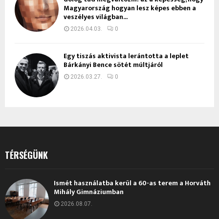
Magyarország hogyan lesz képes ebben a
veszélyes világban...
2026.04.03.
0
Egy tiszás aktivista lerántotta a leplet
Bárkányi Bence sötét múltjáról
2026.03.27.
0
TÉRSÉGÜNK
Ismét használatba kerül a 60-as terem a Horváth
Mihály Gimnáziumban
2026.08.07.