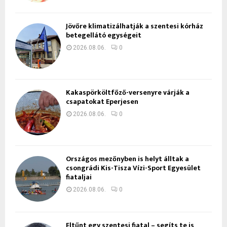
Jövőre klimatizálhatják a szentesi kórház
betegellátó egységeit
2026.08.06.
0
Kakaspörköltfőző-versenyre várják a
csapatokat Eperjesen
2026.08.06.
0
Országos mezőnyben is helyt álltak a
csongrádi Kis-Tisza Vízi-Sport Egyesület
fiataljai
2026.08.06.
0
Eltűnt egy szentesi fiatal – segíts te is