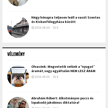
Négy hónapra teljesen leáll a vasút Szentes
és Kiskunfélegyháza között
2026.08.04.
0
VÉLEMÉNY
Olvasónk: Megvetetik velünk a “nyugat”
áramát, vagy egyáltalán NEM LESZ ÁRAM
2026.08.05.
0
Ábrahám Róbert: Alkotmányos puccs és
lopakodó jakobinus diktatúra!