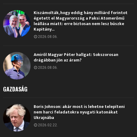
Kiszámolták, hogy eddig hány milliárd forintot
égetett el Magyarország a Paksi Atomerőmű
leállása miatt: erre biztosan nem lesz büszke
Kapitány...
2026.08.06.
Amiről Magyar Péter hallgat: Sokszorosan
drágábban jön az áram?
2026.08.06.
GAZDASÁG
Boris Johnson: akár most is lehetne telepíteni
nem harci feladatokra nyugati katonákat
Ukrajnába
2026.02.22.