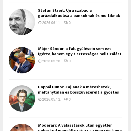
Stefan Streit: Újra szabad a
garázdálkodása a bankoknak és multiknak
2026.06.11.
0
Májer Sándor: a falugyűlésein sem ezt
ígérte, hanem egy tisztességes politizálást
2026.05.28.
0
Hoppál Hunor: Zajlanak a mézeshetek,
méltánytalan és bosszúvezérelt a győztes
2026.05.12.
0
Moderari: A választások után egyetlen
dolog tud megváltozni: az a képesség, hogy