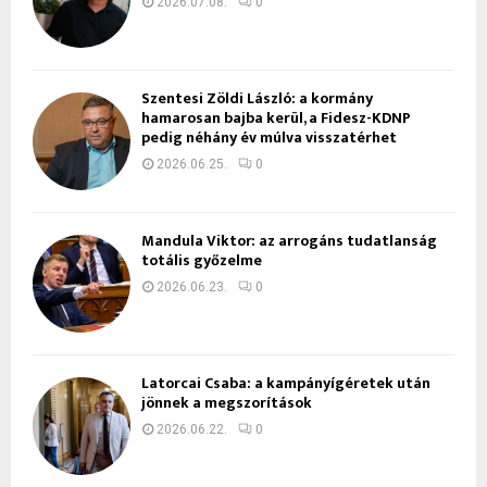
2026.07.08.
0
Szentesi Zöldi László: a kormány
hamarosan bajba kerül, a Fidesz-KDNP
pedig néhány év múlva visszatérhet
2026.06.25.
0
Mandula Viktor: az arrogáns tudatlanság
totális győzelme
2026.06.23.
0
Latorcai Csaba: a kampányígéretek után
jönnek a megszorítások
2026.06.22.
0