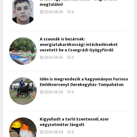
megtalálni!
2026.08.05.
0
A szaunák is bezárnak:
energiatakarékossági intézkedéseket
vezetett be a Csongrádi Gyógyfürdő
2026.08.05.
0
Idén is megrendezik a hagyományos Furioso
Emlékversenyt Derekegyház-Tompaháton
2026.08.05.
0
Kigyulladt a tarló Szentesnél, ezer
négyzetméter lángolt
2026.08.04.
0