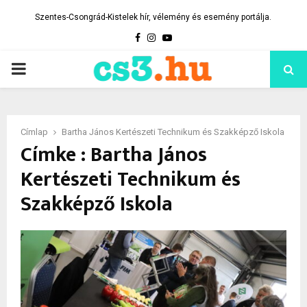
Szentes-Csongrád-Kistelek hír, vélemény és esemény portálja.
Facebook
Instagram
Youtube
PRIMARY
MENU
Címlap
Bartha János Kertészeti Technikum és Szakképző Iskola
Címke : Bartha János
Kertészeti Technikum és
Szakképző Iskola