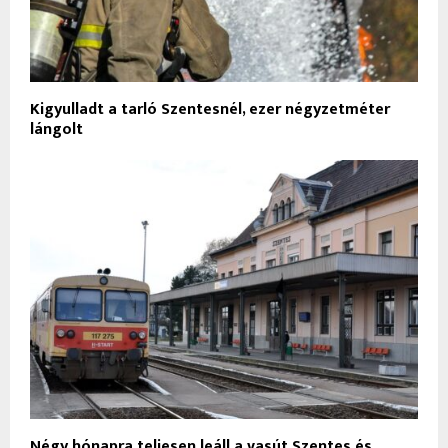
Kigyulladt a tarló Szentesnél, ezer négyzetméter
lángolt
Négy hónapra teljesen leáll a vasút Szentes és