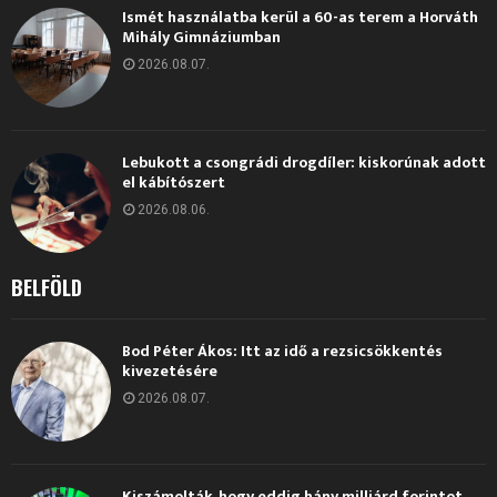
Ismét használatba kerül a 60-as terem a Horváth
Mihály Gimnáziumban
2026.08.07.
Lebukott a csongrádi drogdíler: kiskorúnak adott
el kábítószert
2026.08.06.
BELFÖLD
Bod Péter Ákos: Itt az idő a rezsicsökkentés
kivezetésére
2026.08.07.
Kiszámolták, hogy eddig hány milliárd forintot