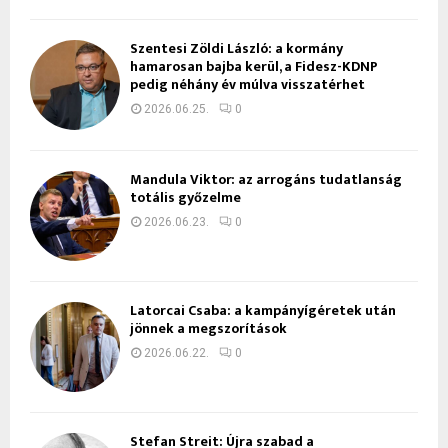
Szentesi Zöldi László: a kormány
hamarosan bajba kerül, a Fidesz-KDNP
pedig néhány év múlva visszatérhet
2026.06.25.
0
Mandula Viktor: az arrogáns tudatlanság
totális győzelme
2026.06.23.
0
Latorcai Csaba: a kampányígéretek után
jönnek a megszorítások
2026.06.22.
0
Stefan Streit: Újra szabad a