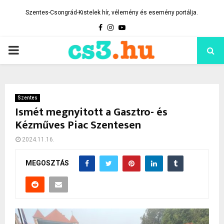
Szentes-Csongrád-Kistelek hír, vélemény és esemény portálja.
Facebook
Instagram
Youtube
PRIMARY
MENU
Szentes
Ismét megnyitott a Gasztro- és
Kézműves Piac Szentesen
2024.11.16.
MEGOSZTÁS