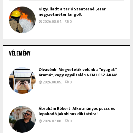
Kigyulladt a tarló Szentesnél, ezer
négyzetméter lángolt
2026.08.04.
0
VÉLEMÉNY
Olvasónk: Megvetetik velünk a “nyugat”
áramát, vagy egyáltalán NEM LESZ ÁRAM
2026.08.05.
0
Ábrahám Róbert: Alkotmányos puccs és
lopakodó jakobinus diktatúra!
2026.07.08.
0