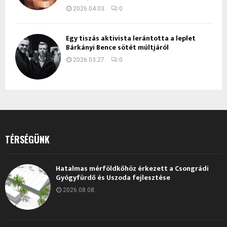
2026.04.03.
0
Egy tiszás aktivista lerántotta a leplet
Bárkányi Bence sötét múltjáról
2026.03.27.
0
TÉRSÉGÜNK
Hatalmas mérföldkőhöz érkezett a Csongrádi
Gyógyfürdő és Uszoda fejlesztése
2026.08.08.