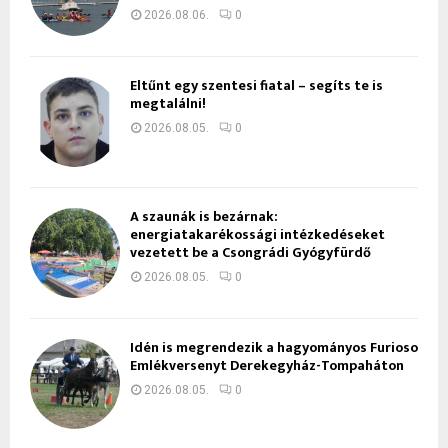
2026.08.06.
0
Eltűnt egy szentesi fiatal – segíts te is
megtalálni!
2026.08.05.
0
A szaunák is bezárnak:
energiatakarékossági intézkedéseket
vezetett be a Csongrádi Gyógyfürdő
2026.08.05.
0
Idén is megrendezik a hagyományos Furioso
Emlékversenyt Derekegyház-Tompaháton
2026.08.05.
0