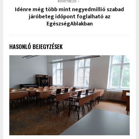
KÖVETKEZŐ
Idénre még több mint negyedmillió szabad
járóbeteg időpont foglalható az
EgészségAblakban
HASONLÓ BEJEGYZÉSEK