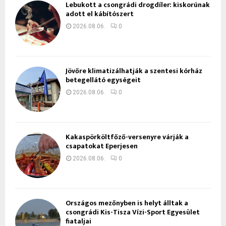
Lebukott a csongrádi drogdíler: kiskorúnak
adott el kábítószert
2026.08.06.
0
Jövőre klimatizálhatják a szentesi kórház
betegellátó egységeit
2026.08.06.
0
Kakaspörköltfőző-versenyre várják a
csapatokat Eperjesen
2026.08.06.
0
Országos mezőnyben is helyt álltak a
csongrádi Kis-Tisza Vízi-Sport Egyesület
fiataljai