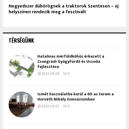
Negyedszer dübörögnek a traktorok Szentesen – új
helyszínen rendezik meg a fesztivált
TÉRSÉGÜNK
Hatalmas mérföldkőhöz érkezett a
Csongrádi Gyógyfürdő és Uszoda
fejlesztése
2026.08.08.
0
Ismét használatba kerül a 60-as terem a
Horváth Mihály Gimnáziumban
2026.08.07.
0