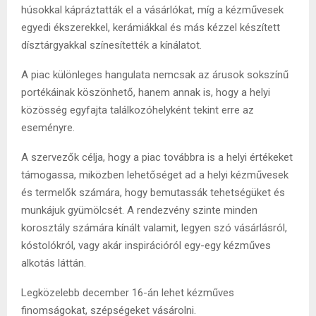
húsokkal kápráztatták el a vásárlókat, míg a kézművesek
egyedi ékszerekkel, kerámiákkal és más kézzel készített
dísztárgyakkal színesítették a kínálatot.
A piac különleges hangulata nemcsak az árusok sokszínű
portékáinak köszönhető, hanem annak is, hogy a helyi
közösség egyfajta találkozóhelyként tekint erre az
eseményre.
A szervezők célja, hogy a piac továbbra is a helyi értékeket
támogassa, miközben lehetőséget ad a helyi kézművesek
és termelők számára, hogy bemutassák tehetségüket és
munkájuk gyümölcsét. A rendezvény szinte minden
korosztály számára kínált valamit, legyen szó vásárlásról,
kóstolókról, vagy akár inspirációról egy-egy kézműves
alkotás láttán.
Legközelebb december 16-án lehet kézműves
finomságokat, szépségeket vásárolni.