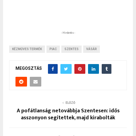
- Hirdetés -
KÉZMŰVES TERMÉK
PIAC
SZENTES
VÁSÁR
MEGOSZTÁS
ELŐZŐ
A pofátlanság netovábbja Szentesen: idős
asszonyon segítettek, majd kirabolták