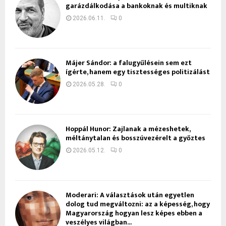
garázdálkodása a bankoknak és multiknak
2026.06.11.
0
Májer Sándor: a falugyűlésein sem ezt
ígérte, hanem egy tisztességes politizálást
2026.05.28.
0
Hoppál Hunor: Zajlanak a mézeshetek,
méltánytalan és bosszúvezérelt a győztes
2026.05.12.
0
Moderari: A választások után egyetlen
dolog tud megváltozni: az a képesség, hogy
Magyarország hogyan lesz képes ebben a
veszélyes világban...