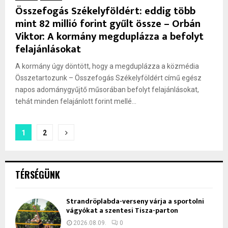
Összefogás Székelyföldért: eddig több
mint 82 millió forint gyűlt össze – Orbán
Viktor: A kormány megduplázza a befolyt
felajánlásokat
A kormány úgy döntött, hogy a megduplázza a közmédia
Összetartozunk – Összefogás Székelyföldért című egész
napos adománygyűjtő műsorában befolyt felajánlásokat,
tehát minden felajánlott forint mellé...
Bejegyzések
1
2
lapozása
TÉRSÉGÜNK
Strandröplabda-verseny várja a sportolni
vágyókat a szentesi Tisza-parton
2026.08.09.
0