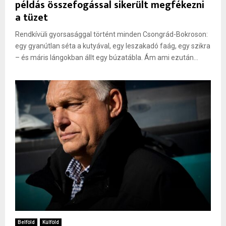
példás összefogással sikerült megfékezni
a tüzet
Rendkívüli gyorsasággal történt minden Csongrád-Bokroson:
egy gyanútlan séta a kutyával, egy leszakadó faág, egy szikra
– és máris lángokban állt egy búzatábla. Ám ami ezután...
Belföld
Külföld