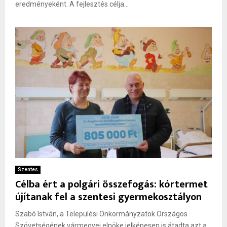
eredményeként. A fejlesztés célja...
Szentes
Célba ért a polgári összefogás: kórtermet
újítanak fel a szentesi gyermekosztályon
Szabó István, a Települési Önkormányzatok Országos
Szövetségének vármegyei elnöke jelképesen is átadta azt a