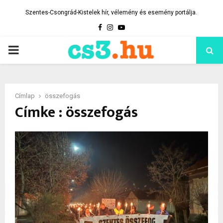
Szentes-Csongrád-Kistelek hír, vélemény és esemény portálja.
Facebook
Instagram
Youtube
PRIMARY
MENU
Címlap
összefogás
Címke : összefogás