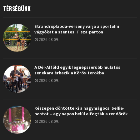
TÉRSÉGÜNK
Strandröplabda-verseny várja a sportolni
vágyókat a szentesi Tisza-parton
2026.08.09.
A Dél-Alföld egyik legnépszerűbb mulatós
zenekara érkezik a Körös-torokba
2026.08.09.
Részegen döntötte ki a nagymágocsi Selfie-
pontot – egy napon belül elfogták a rendőrök
2026.08.09.