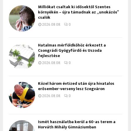
Milliókat csaltak ki idősektől Szentes
környékén – újra támadnak az „unokázós”
csalók
2026.08.08.
0
Hatalmas mérföldkőhöz érkezett a
Csongrádi Gyógyfürdő és Uszoda
fejlesztése
2026.08.08.
0
Közel három évtized után újra hivatalos
erősember-verseny lesz Szegváron
2026.08.08.
0
Ismét használatba kerül a 60-as terem a
Horváth Mihály Gimnáziumban