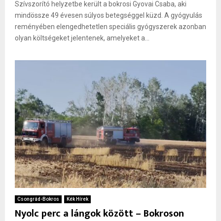
Szívszorító helyzetbe került a bokrosi Gyovai Csaba, aki
mindössze 49 évesen súlyos betegséggel küzd. A gyógyulás
reményében elengedhetetlen speciális gyógyszerek azonban
olyan költségeket jelentenek, amelyeket a...
Csongrád-Bokros
Kék Hírek
Nyolc perc a lángok között – Bokroson