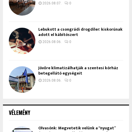
2026.08.07.
0
Lebukott a csongrádi drogdíler: kiskorúnak
adott el kábítószert
2026.08.06.
0
Jövőre klimatizálhatják a szentesi kórház
betegellátó egységeit
2026.08.06.
0
VÉLEMÉNY
Olvasónk: Megvetetik velünk a “nyugat”