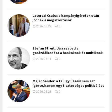
Latorcai Csaba: a kampányígéretek után
jönnek a megszorítások
2026.06.22.
0
Stefan Streit: Újra szabad a
garázdálkodása a bankoknak és multiknak
2026.06.11.
0
Májer Sándor: a falugyűlésein sem ezt
ígérte, hanem egy tisztességes politizálást
2026.05.28.
0