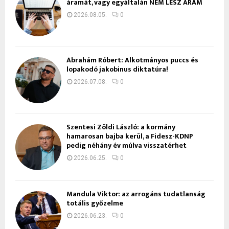
áramát, vagy egyáltalán NEM LESZ ÁRAM
2026.08.05.
0
Ábrahám Róbert: Alkotmányos puccs és
lopakodó jakobinus diktatúra!
2026.07.08.
0
Szentesi Zöldi László: a kormány
hamarosan bajba kerül, a Fidesz-KDNP
pedig néhány év múlva visszatérhet
2026.06.25.
0
Mandula Viktor: az arrogáns tudatlanság
totális győzelme
2026.06.23.
0