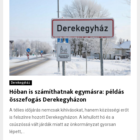
Derekegyház
Hóban is számíthatnak egymásra: példás
összefogás Derekegyházon
A télies időjárás nemcsak kihívásokat, hanem közösségi erőt
is felszínre hozott Derekegyházon. A lehullott hó és a
csúszóssá vált járdák miatt az önkormányzat gyorsan
lépett,...