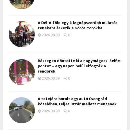
A Dél-Alföld egyik legnépszerűbb mulatós
zenekara érkezik a Körös-torokba
2026.08.09.
0
Részegen döntötte ki a nagymágocsi Selfie-
pontot – egy napon belül elfogták a
rendőrök
2026.08.09.
0
A tetejére borult egy autó Csongrád
közelében, teljes útzár mellett mentenek
2026.08.08.
0