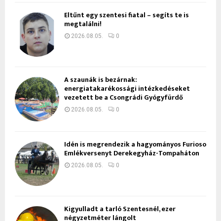
Eltűnt egy szentesi fiatal – segíts te is
megtalálni!
2026.08.05.
0
A szaunák is bezárnak:
energiatakarékossági intézkedéseket
vezetett be a Csongrádi Gyógyfürdő
2026.08.05.
0
Idén is megrendezik a hagyományos Furioso
Emlékversenyt Derekegyház-Tompaháton
2026.08.05.
0
Kigyulladt a tarló Szentesnél, ezer
négyzetméter lángolt