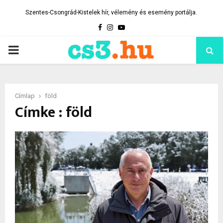
Szentes-Csongrád-Kistelek hír, vélemény és esemény portálja.
Facebook
Instagram
Youtube
PRIMARY
MENU
Címlap
föld
Címke : föld