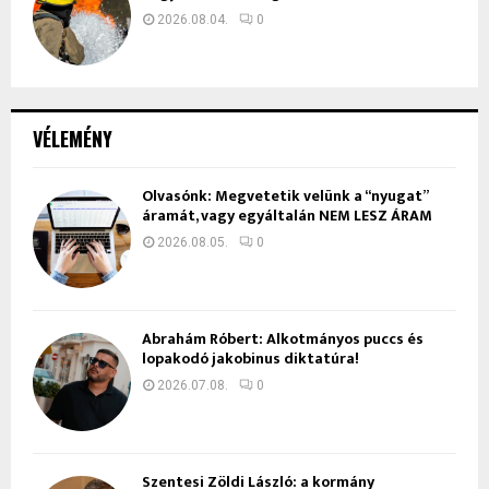
2026.08.04.
0
VÉLEMÉNY
Olvasónk: Megvetetik velünk a “nyugat”
áramát, vagy egyáltalán NEM LESZ ÁRAM
2026.08.05.
0
Ábrahám Róbert: Alkotmányos puccs és
lopakodó jakobinus diktatúra!
2026.07.08.
0
Szentesi Zöldi László: a kormány