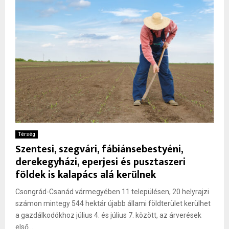
Térség
Szentesi, szegvári, fábiánsebestyéni,
derekegyházi, eperjesi és pusztaszeri
földek is kalapács alá kerülnek
Csongrád-Csanád vármegyében 11 településen, 20 helyrajzi
számon mintegy 544 hektár újabb állami földterület kerülhet
a gazdálkodókhoz július 4. és július 7. között, az árverések
első...