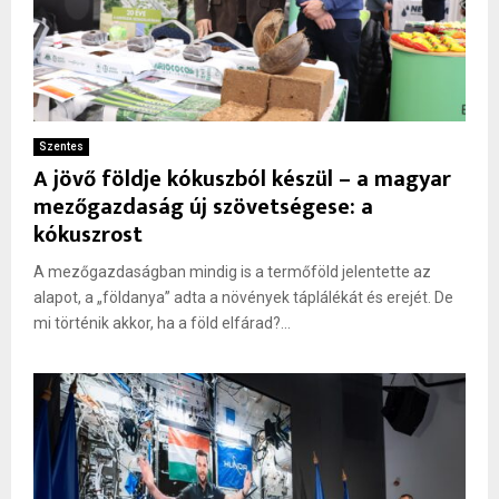
Szentes
A jövő földje kókuszból készül – a magyar
mezőgazdaság új szövetségese: a
kókuszrost
A mezőgazdaságban mindig is a termőföld jelentette az
alapot, a „földanya” adta a növények táplálékát és erejét. De
mi történik akkor, ha a föld elfárad?...