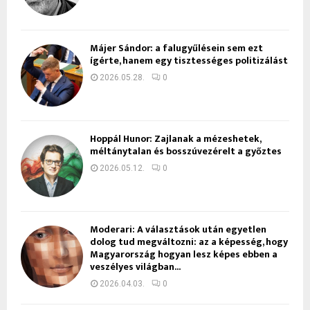
Májer Sándor: a falugyűlésein sem ezt
ígérte, hanem egy tisztességes politizálást
2026.05.28.
0
Hoppál Hunor: Zajlanak a mézeshetek,
méltánytalan és bosszúvezérelt a győztes
2026.05.12.
0
Moderari: A választások után egyetlen
dolog tud megváltozni: az a képesség, hogy
Magyarország hogyan lesz képes ebben a
veszélyes világban...
2026.04.03.
0