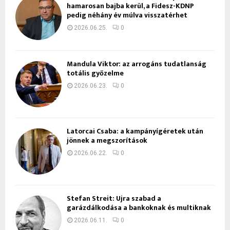
hamarosan bajba kerül, a Fidesz-KDNP
pedig néhány év múlva visszatérhet
2026.06.25.
0
Mandula Viktor: az arrogáns tudatlanság
totális győzelme
2026.06.23.
0
Latorcai Csaba: a kampányígéretek után
jönnek a megszorítások
2026.06.22.
0
Stefan Streit: Újra szabad a
garázdálkodása a bankoknak és multiknak
2026.06.11.
0