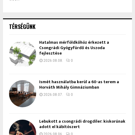
TÉRSÉGÜNK
Hatalmas mérföldkőhöz érkezett a
Csongrádi Gyógyfürdő és Uszoda
fejlesztése
2026.08.08.
0
Ismét használatba kerül a 60-as terem a
Horváth Mihály Gimnáziumban
2026.08.07.
0
Lebukott a csongrádi drogdíler: kiskorúnak
adott el kábítószert
2026.08.06.
0