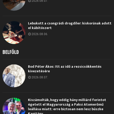
2026.08.07.
Lebukott a csongrádi drogdíler: kiskorúnak adott
el kábítószert
2026.08.06.
BELFÖLD
Bod Péter Ákos: Itt az idő a rezsicsökkentés
kivezetésére
2026.08.07.
Kiszámolták, hogy eddig hány milliárd forintot
égetett el Magyarország a Paksi Atomerőmű
leállása miatt: erre biztosan nem lesz büszke
Kapitány...