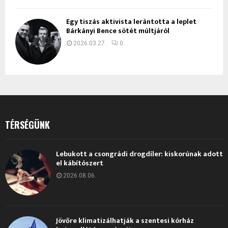
Egy tiszás aktivista lerántotta a leplet
Bárkányi Bence sötét múltjáról
2026.03.27.
0
TÉRSÉGÜNK
Lebukott a csongrádi drogdíler: kiskorúnak adott
el kábítószert
2026.08.06.
Jövőre klimatizálhatják a szentesi kórház