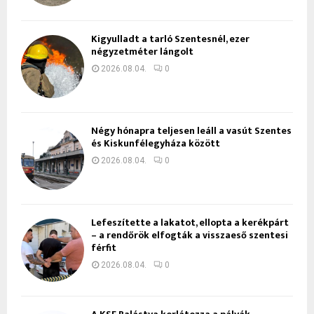
Kigyulladt a tarló Szentesnél, ezer
négyzetméter lángolt
2026.08.04.
0
Négy hónapra teljesen leáll a vasút Szentes
és Kiskunfélegyháza között
2026.08.04.
0
Lefeszítette a lakatot, ellopta a kerékpárt
– a rendőrök elfogták a visszaeső szentesi
férfit
2026.08.04.
0