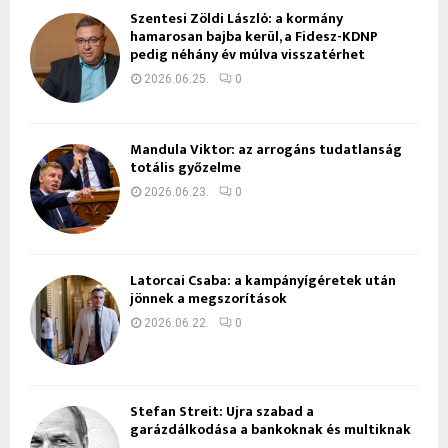
Szentesi Zöldi László: a kormány
hamarosan bajba kerül, a Fidesz-KDNP
pedig néhány év múlva visszatérhet
2026.06.25.
0
Mandula Viktor: az arrogáns tudatlanság
totális győzelme
2026.06.23.
0
Latorcai Csaba: a kampányígéretek után
jönnek a megszorítások
2026.06.22.
0
Stefan Streit: Újra szabad a
garázdálkodása a bankoknak és multiknak