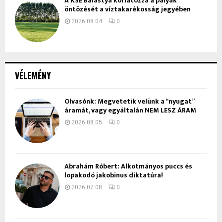
A KSE Balástya korlátozza a pályák
öntözését a víztakarékosság jegyében
2026.08.04.
0
VÉLEMÉNY
Olvasónk: Megvetetik velünk a “nyugat”
áramát, vagy egyáltalán NEM LESZ ÁRAM
2026.08.05.
0
Ábrahám Róbert: Alkotmányos puccs és
lopakodó jakobinus diktatúra!
2026.07.08.
0