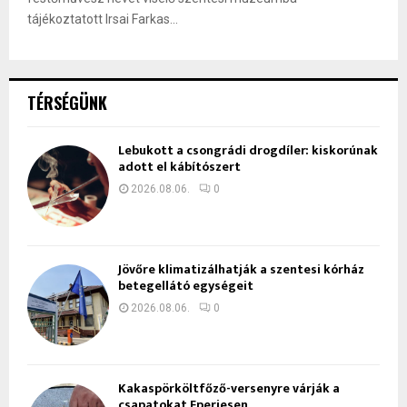
tájékoztatott Irsai Farkas...
TÉRSÉGÜNK
Lebukott a csongrádi drogdíler: kiskorúnak
adott el kábítószert
2026.08.06.
0
Jövőre klimatizálhatják a szentesi kórház
betegellátó egységeit
2026.08.06.
0
Kakaspörköltfőző-versenyre várják a
csapatokat Eperjesen