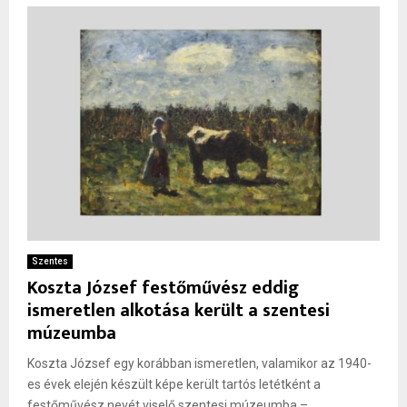
Szentes
Koszta József festőművész eddig
ismeretlen alkotása került a szentesi
múzeumba
Koszta József egy korábban ismeretlen, valamikor az 1940-
es évek elején készült képe került tartós letétként a
festőművész nevét viselő szentesi múzeumba –