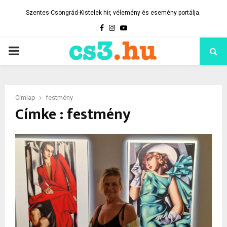
Szentes-Csongrád-Kistelek hír, vélemény és esemény portálja.
Facebook
Instagram
Youtube
PRIMARY
MENU
Címlap
festmény
Címke : festmény