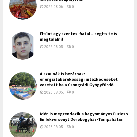
2026.08.06.
0
Eltűnt egy szentesi fiatal – segíts te is
megtalálni!
2026.08.05.
0
A szaunák is bezárnak:
energiatakarékossági intézkedéseket
vezetett be a Csongrádi Gyógyfürdő
2026.08.05.
0
Idén is megrendezik a hagyományos Furioso
Emlékversenyt Derekegyház-Tompaháton
2026.08.05.
0