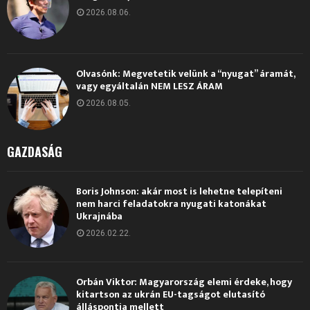
2026.08.06.
Olvasónk: Megvetetik velünk a “nyugat” áramát,
vagy egyáltalán NEM LESZ ÁRAM
2026.08.05.
GAZDASÁG
Boris Johnson: akár most is lehetne telepíteni
nem harci feladatokra nyugati katonákat
Ukrajnába
2026.02.22.
Orbán Viktor: Magyarország elemi érdeke, hogy
kitartson az ukrán EU-tagságot elutasító
álláspontja mellett