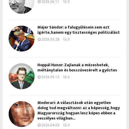
2026.06.11.
0
Májer Sándor: a falugyűlésein sem ezt
ígérte, hanem egy tisztességes politizálást
2026.05.28.
0
Hoppál Hunor: Zajlanak a mézeshetek,
méltánytalan és bosszúvezérelt a győztes
2026.05.12.
0
Moderari: A választások után egyetlen
dolog tud megváltozni: az a képesség, hogy
Magyarország hogyan lesz képes ebben a
veszélyes világban...
2026.04.03.
0