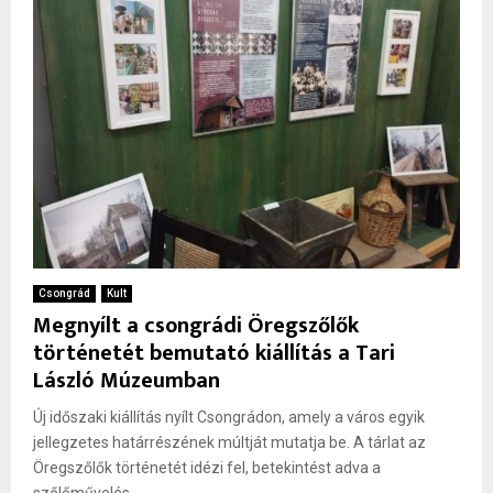
Csongrád
Kult
Megnyílt a csongrádi Öregszőlők
történetét bemutató kiállítás a Tari
László Múzeumban
Új időszaki kiállítás nyílt Csongrádon, amely a város egyik
jellegzetes határrészének múltját mutatja be. A tárlat az
Öregszőlők történetét idézi fel, betekintést adva a