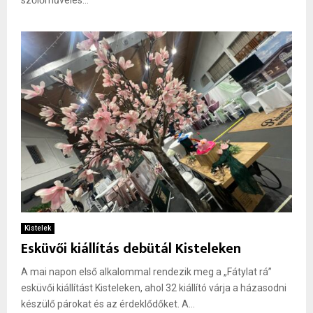
szőlőművelés...
Kistelek
Esküvői kiállítás debütál Kisteleken
A mai napon első alkalommal rendezik meg a „Fátylat rá”
esküvői kiállítást Kisteleken, ahol 32 kiállító várja a házasodni
készülő párokat és az érdeklődőket. A...