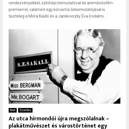
rendezvényekkel, színházi bemutatóval és animációsfilm-
premierrel, valamint egy kórusmű ősbemutatójával is
tiszteleg a Móra Kiadó és a Janikovszky Éva Irodalmi...
Kult
Szentes
Az utca hírmondói újra megszólalnak –
plakátművészet és várostörténet egy