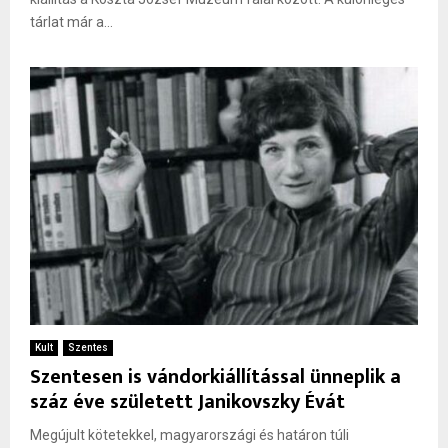
tárlat már a...
Kult
Szentes
Szentesen is vándorkiállítással ünneplik a
száz éve született Janikovszky Évát
Megújult kötetekkel, magyarországi és határon túli