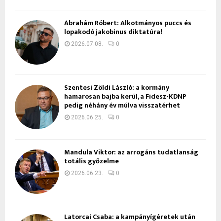
Ábrahám Róbert: Alkotmányos puccs és
lopakodó jakobinus diktatúra!
2026.07.08.
0
Szentesi Zöldi László: a kormány
hamarosan bajba kerül, a Fidesz-KDNP
pedig néhány év múlva visszatérhet
2026.06.25.
0
Mandula Viktor: az arrogáns tudatlanság
totális győzelme
2026.06.23.
0
Latorcai Csaba: a kampányígéretek után