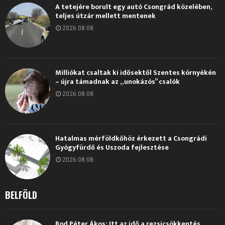
A tetejére borult egy autó Csongrád közelében,
teljes útzár mellett mentenek
2026.08.08.
Milliókat csaltak ki idősektől Szentes környékén
– újra támadnak az „unokázós” csalók
2026.08.08.
Hatalmas mérföldkőhöz érkezett a Csongrádi
Gyógyfürdő és Uszoda fejlesztése
2026.08.08.
BELFÖLD
Bod Péter Ákos: Itt az idő a rezsicsökkentés