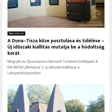
Ópusztaszer
A Duna–Tisza köze pusztulása és túlélése –
Új időszaki kiállítás mutatja be a hódoltság
korát
Megnyílt az Ópusztaszeri Nemzeti Történeti Emlékpark A
Dél-Alföld „Mohácsa” c. új időszaki kiállítása, a
Látogatóközpontban. ...