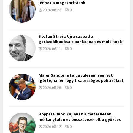
jönnek a megszorítások
2026.06.22.
0
Stefan Streit: Újra szabad a
garázdálkodása a bankoknak és multiknak
2026.06.11.
0
Májer Sándor: a falugyűlésein sem ezt
ígérte, hanem egy tisztességes politizálást
2026.05.28.
0
Hoppál Hunor: Zajlanak a mézeshetek,
méltánytalan és bosszúvezérelt a győztes
2026.05.12.
0