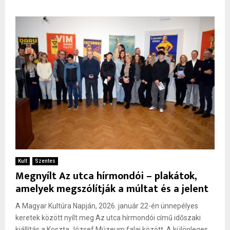
Kult
Szentes
Megnyílt Az utca hírmondói – plakátok,
amelyek megszólítják a múltat és a jelent
A Magyar Kultúra Napján, 2026. január 22-én ünnepélyes
keretek között nyílt meg Az utca hírmondói című időszaki
kiállítás a Koszta József Múzeum falai között. A különleges