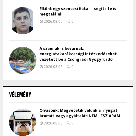
Eltűnt egy szentesi fiatal – segíts te is
megtalálni!
2026.08.05.
0
A szaunák is bezárnak:
energiatakarékossági intézkedéseket
vezetett be a Csongrádi Gyógyfürdő
2026.08.05.
0
VÉLEMÉNY
Olvasónk: Megvetetik velünk a “nyugat”
áramát, vagy egyáltalán NEM LESZ ÁRAM
2026.08.05.
0