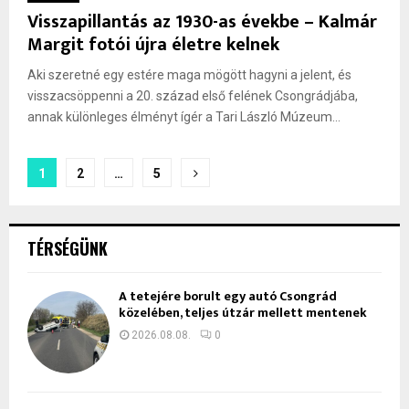
Visszapillantás az 1930-as évekbe – Kalmár
Margit fotói újra életre kelnek
Aki szeretné egy estére maga mögött hagyni a jelent, és
visszacsöppenni a 20. század első felének Csongrádjába,
annak különleges élményt ígér a Tari László Múzeum...
Bejegyzések
1
2
…
5
lapozása
TÉRSÉGÜNK
A tetejére borult egy autó Csongrád
közelében, teljes útzár mellett mentenek
2026.08.08.
0