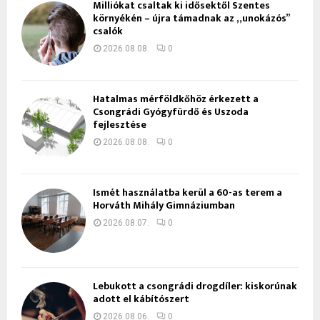
Milliókat csaltak ki idősektől Szentes
környékén – újra támadnak az „unokázós”
csalók
2026.08.08.
0
Hatalmas mérföldkőhöz érkezett a
Csongrádi Gyógyfürdő és Uszoda
fejlesztése
2026.08.08.
0
Ismét használatba kerül a 60-as terem a
Horváth Mihály Gimnáziumban
2026.08.07.
0
Lebukott a csongrádi drogdíler: kiskorúnak
adott el kábítószert
2026.08.06.
0