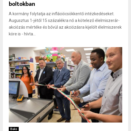
boltokban
A kormány folytatja az inflációcsökkentő intézkedéseket.
Augusztus 1-jétől 15 százalékra nő a kötelező élelmiszerár-
akciózás mértéke és bővül az akciózásra kijelölt élelmiszerek
köre is - hívta...
Baks