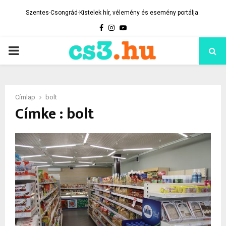
Szentes-Csongrád-Kistelek hír, vélemény és esemény portálja.
Facebook
Instagram
Youtube
PRIMARY
MENU
Címlap
bolt
Címke : bolt