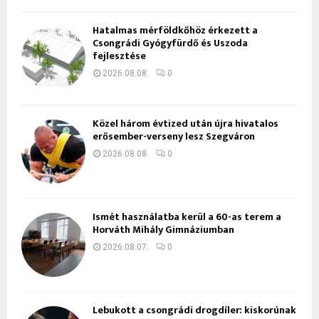
Hatalmas mérföldkőhöz érkezett a
Csongrádi Gyógyfürdő és Uszoda
fejlesztése
2026.08.08.
0
Közel három évtized után újra hivatalos
erősember-verseny lesz Szegváron
2026.08.08.
0
Ismét használatba kerül a 60-as terem a
Horváth Mihály Gimnáziumban
2026.08.07.
0
Lebukott a csongrádi drogdíler: kiskorúnak