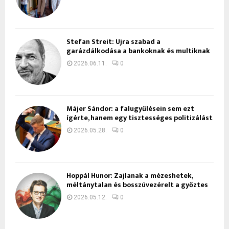
Stefan Streit: Újra szabad a
garázdálkodása a bankoknak és multiknak
2026.06.11.
0
Májer Sándor: a falugyűlésein sem ezt
ígérte, hanem egy tisztességes politizálást
2026.05.28.
0
Hoppál Hunor: Zajlanak a mézeshetek,
méltánytalan és bosszúvezérelt a győztes
2026.05.12.
0