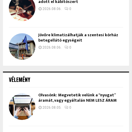
adott el kábítószert
2026.08.06.
0
Jövőre klimatizálhatják a szentesi kórház
betegellátó egységeit
2026.08.06.
0
VÉLEMÉNY
Olvasónk: Megvetetik velünk a “nyugat”
áramát, vagy egyáltalán NEM LESZ ÁRAM
2026.08.05.
0