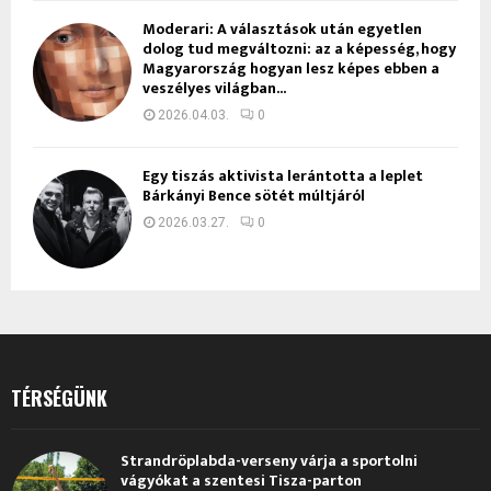
Moderari: A választások után egyetlen
dolog tud megváltozni: az a képesség, hogy
Magyarország hogyan lesz képes ebben a
veszélyes világban...
2026.04.03.
0
Egy tiszás aktivista lerántotta a leplet
Bárkányi Bence sötét múltjáról
2026.03.27.
0
TÉRSÉGÜNK
Strandröplabda-verseny várja a sportolni
vágyókat a szentesi Tisza-parton