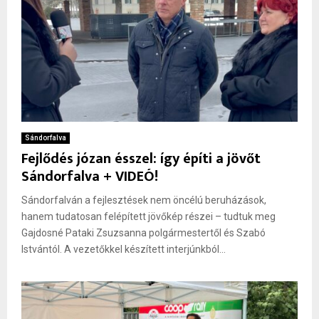
Sándorfalva
Fejlődés józan ésszel: így építi a jövőt
Sándorfalva + VIDEÓ!
Sándorfalván a fejlesztések nem öncélú beruházások,
hanem tudatosan felépített jövőkép részei – tudtuk meg
Gajdosné Pataki Zsuzsanna polgármestertől és Szabó
Istvántól. A vezetőkkel készített interjúnkból...