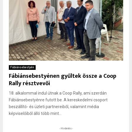
Fábiánsebestyén
Fábiánsebestyénen gyűltek össze a Coop
Rally résztvevői
18. alkalommal indul útnak a Coop Rally, ami szerdán
Fábiánsebestyénre futott be. A kereskedelmi csoport
beszállító- és üzleti partnereiből, valamint média
képviselőiből álló több mint...
- Hirdetés -