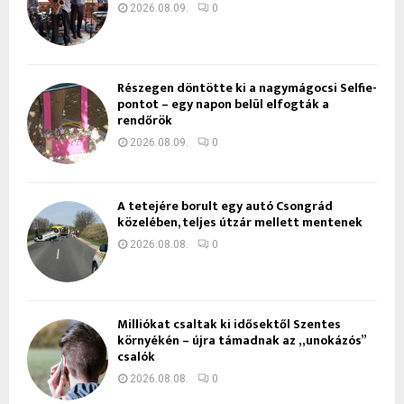
2026.08.09.
0
Részegen döntötte ki a nagymágocsi Selfie-
pontot – egy napon belül elfogták a
rendőrök
2026.08.09.
0
A tetejére borult egy autó Csongrád
közelében, teljes útzár mellett mentenek
2026.08.08.
0
Milliókat csaltak ki idősektől Szentes
környékén – újra támadnak az „unokázós”
csalók
2026.08.08.
0