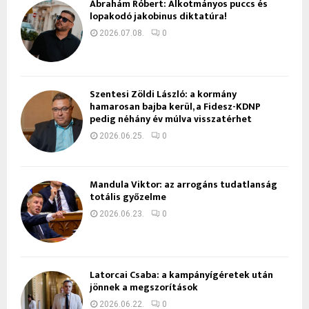
Ábrahám Róbert: Alkotmányos puccs és
lopakodó jakobinus diktatúra!
2026.07.08.
0
Szentesi Zöldi László: a kormány
hamarosan bajba kerül, a Fidesz-KDNP
pedig néhány év múlva visszatérhet
2026.06.25.
0
Mandula Viktor: az arrogáns tudatlanság
totális győzelme
2026.06.23.
0
Latorcai Csaba: a kampányígéretek után
jönnek a megszorítások
2026.06.22.
0