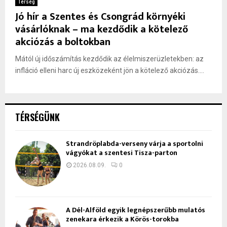
Térség
Jó hír a Szentes és Csongrád környéki
vásárlóknak – ma kezdődik a kötelező
akciózás a boltokban
Mától új időszámítás kezdődik az élelmiszerüzletekben: az
infláció elleni harc új eszközeként jön a kötelező akciózás....
TÉRSÉGÜNK
Strandröplabda-verseny várja a sportolni
vágyókat a szentesi Tisza-parton
2026.08.09.
0
A Dél-Alföld egyik legnépszerűbb mulatós
zenekara érkezik a Körös-torokba