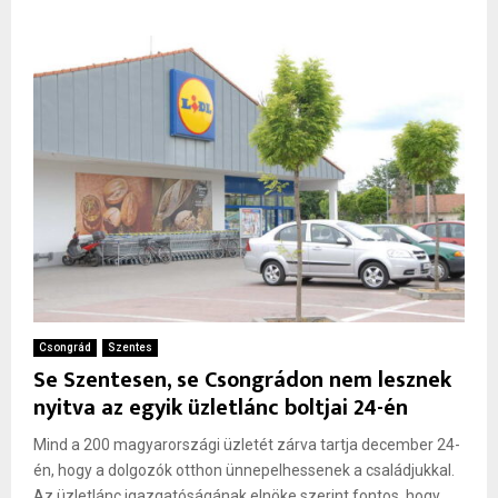
Csongrád
Szentes
Se Szentesen, se Csongrádon nem lesznek
nyitva az egyik üzletlánc boltjai 24-én
Mind a 200 magyarországi üzletét zárva tartja december 24-
én, hogy a dolgozók otthon ünnepelhessenek a családjukkal.
Az üzletlánc igazgatóságának elnöke szerint fontos, hogy