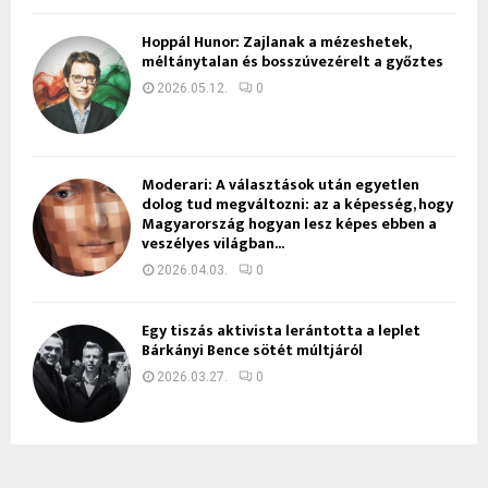
Hoppál Hunor: Zajlanak a mézeshetek,
méltánytalan és bosszúvezérelt a győztes
2026.05.12.
0
Moderari: A választások után egyetlen
dolog tud megváltozni: az a képesség, hogy
Magyarország hogyan lesz képes ebben a
veszélyes világban...
2026.04.03.
0
Egy tiszás aktivista lerántotta a leplet
Bárkányi Bence sötét múltjáról
2026.03.27.
0