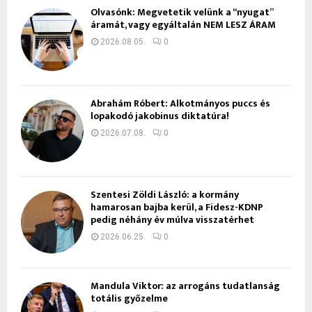
Olvasónk: Megvetetik velünk a “nyugat”
áramát, vagy egyáltalán NEM LESZ ÁRAM
2026.08.05.
0
Ábrahám Róbert: Alkotmányos puccs és
lopakodó jakobinus diktatúra!
2026.07.08.
0
Szentesi Zöldi László: a kormány
hamarosan bajba kerül, a Fidesz-KDNP
pedig néhány év múlva visszatérhet
2026.06.25.
0
Mandula Viktor: az arrogáns tudatlanság
totális győzelme