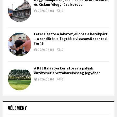
és Kiskunfélegyháza között
2026.08.04.
0
Lefeszítette a lakatot, ellopta a kerékpárt
– a rendőrök elfogták a visszaeső szentesi
férfit
2026.08.04.
0
A KSE Balástya korlátozza a pályák
öntözését a víztakarékosság jegyében
2026.08.04.
0
VÉLEMÉNY