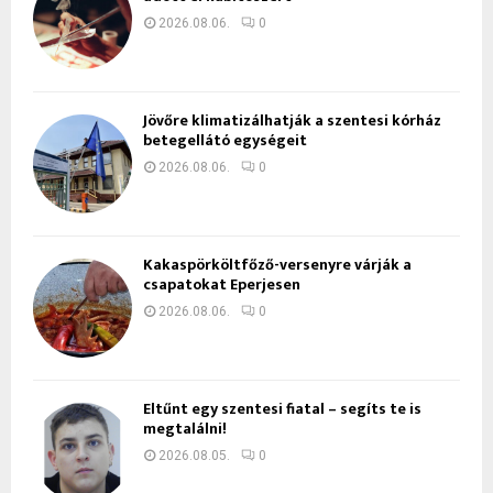
2026.08.06.
0
Jövőre klimatizálhatják a szentesi kórház
betegellátó egységeit
2026.08.06.
0
Kakaspörköltfőző-versenyre várják a
csapatokat Eperjesen
2026.08.06.
0
Eltűnt egy szentesi fiatal – segíts te is
megtalálni!
2026.08.05.
0