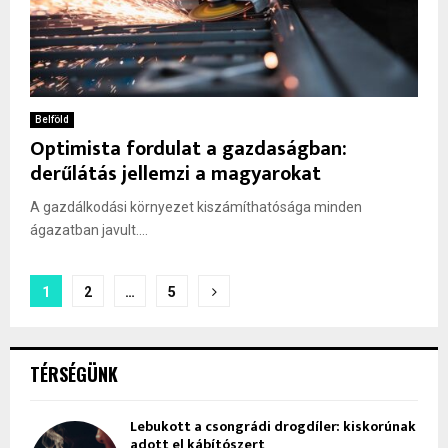
Belföld
Optimista fordulat a gazdaságban:
derűlátás jellemzi a magyarokat
A gazdálkodási környezet kiszámíthatósága minden
ágazatban javult....
Bejegyzések
1
2
…
5
lapozása
TÉRSÉGÜNK
Lebukott a csongrádi drogdíler: kiskorúnak
adott el kábítószert