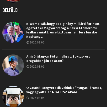
BELFÖLD
Kiszámolták, hogy eddig hány milliárd forintot
égetett el Magyarország a Paksi Atomerőmű
leállása miatt: erre biztosan nem lesz büszke
Kapitány...
2026.08.06.
Amiről Magyar Péter hallgat: Sokszorosan
drágábban jön az áram?
2026.08.06.
Olvasónk: Megvetetik velünk a “nyugat” áramát,
vagy egyáltalán NEM LESZ ÁRAM
2026.08.05.