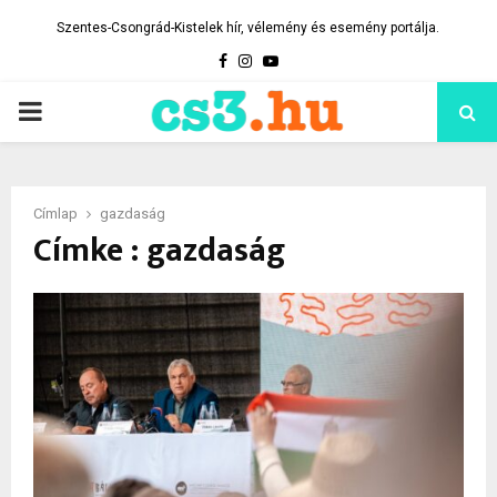
Szentes-Csongrád-Kistelek hír, vélemény és esemény portálja.
Facebook
Instagram
Youtube
PRIMARY
MENU
Címlap
gazdaság
Címke : gazdaság