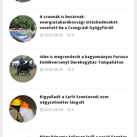
A szaunák is bezárnak:
energiatakarékossági intézkedéseket
vezetett be a Csongrádi Gyógyfürdő
2026.08.05.
0
Idén is megrendezik a hagyományos Furioso
Emlékversenyt Derekegyház-Tompaháton
2026.08.05.
0
Kigyulladt a tarló Szentesnél, ezer
négyzetméter lángolt
2026.08.04.
0
Négy hónapra teljesen leáll a vasút Szentes