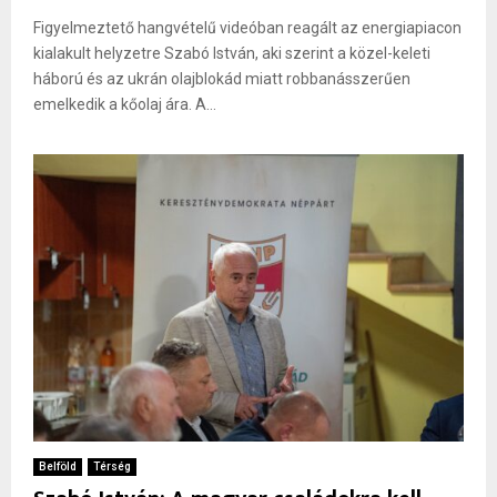
Figyelmeztető hangvételű videóban reagált az energiapiacon
kialakult helyzetre Szabó István, aki szerint a közel-keleti
háború és az ukrán olajblokád miatt robbanásszerűen
emelkedik a kőolaj ára. A...
Belföld
Térség