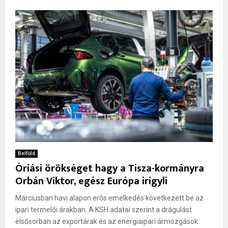
Belföld
Óriási örökséget hagy a Tisza-kormányra
Orbán Viktor, egész Európa irigyli
Márciusban havi alapon erős emelkedés következett be az
ipari termelői árakban. A KSH adatai szerint a drágulást
elsősorban az exportárak és az energiaipari ármozgások