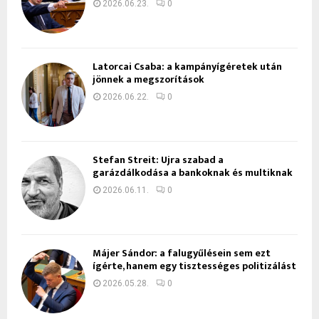
2026.06.23.
0
Latorcai Csaba: a kampányígéretek után
jönnek a megszorítások
2026.06.22.
0
Stefan Streit: Újra szabad a
garázdálkodása a bankoknak és multiknak
2026.06.11.
0
Májer Sándor: a falugyűlésein sem ezt
ígérte, hanem egy tisztességes politizálást
2026.05.28.
0