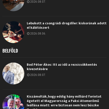
2026.08.07.
Lebukott a csongrádi drogdíler: kiskorúnak adott
el kábítószert
2026.08.06.
BELFÖLD
Bod Péter Ákos: Itt az idő a rezsicsökkentés
kivezetésére
2026.08.07.
Kiszámolták, hogy eddig hány milliárd forintot
égetett el Magyarország a Paksi Atomerőmű
leállása miatt: erre biztosan nem lesz büszke