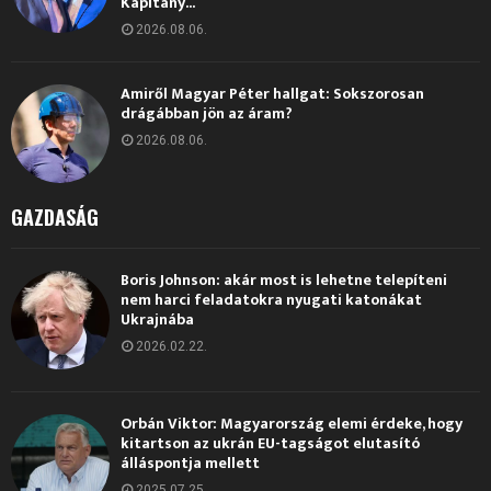
Kapitány...
2026.08.06.
Amiről Magyar Péter hallgat: Sokszorosan
drágábban jön az áram?
2026.08.06.
GAZDASÁG
Boris Johnson: akár most is lehetne telepíteni
nem harci feladatokra nyugati katonákat
Ukrajnába
2026.02.22.
Orbán Viktor: Magyarország elemi érdeke, hogy
kitartson az ukrán EU-tagságot elutasító
álláspontja mellett
2025.07.25.