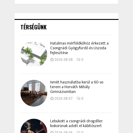
TÉRSÉGÜNK
Hatalmas mérföldkőhöz érkezett a
Csongrádi Gyógyfürdő és Uszoda
fejlesztése
2026.08.08.
0
Ismét használatba kerül a 60-as
terem a Horváth Mihály
Gimnáziumban
2026.08.07.
0
Lebukott a csongrádi drogdíler:
kiskorúnak adott el kábítószert
2026.08.06.
0