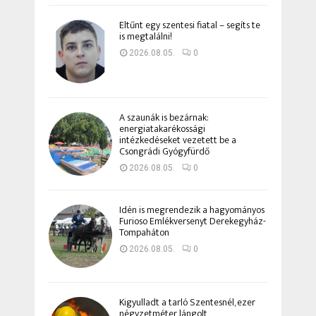
Eltűnt egy szentesi fiatal – segíts te
is megtalálni!
2026.08.05.
0
A szaunák is bezárnak:
energiatakarékossági
intézkedéseket vezetett be a
Csongrádi Gyógyfürdő
2026.08.05.
0
Idén is megrendezik a hagyományos
Furioso Emlékversenyt Derekegyház-
Tompaháton
2026.08.05.
0
Kigyulladt a tarló Szentesnél, ezer
négyzetméter lángolt