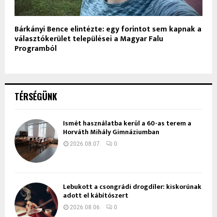
Bárkányi Bence elintézte: egy forintot sem kapnak a
választókerület települései a Magyar Falu
Programból
TÉRSÉGÜNK
Ismét használatba kerül a 60-as terem a
Horváth Mihály Gimnáziumban
2026.08.07.
0
Lebukott a csongrádi drogdíler: kiskorúnak
adott el kábítószert
2026.08.06.
0