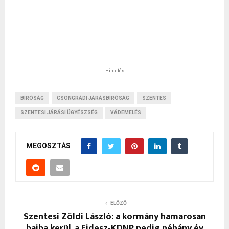
- Hirdetés -
BÍRÓSÁG
CSONGRÁDI JÁRÁSBÍRÓSÁG
SZENTES
SZENTESI JÁRÁSI ÜGYÉSZSÉG
VÁDEMELÉS
MEGOSZTÁS
ELŐZŐ
Szentesi Zöldi László: a kormány hamarosan
bajba kerül, a Fidesz-KDNP pedig néhány év