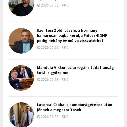
2026.07.08.
0
Szentesi Zöldi László: a kormány
hamarosan bajba kerül, a Fidesz-KDNP
pedig néhány év múlva visszatérhet
2026.06.25.
0
Mandula Viktor: az arrogáns tudatlanság
totális győzelme
2026.06.23.
0
Latorcai Csaba: a kampányígéretek után
jönnek a megszorítások
2026.06.22.
0