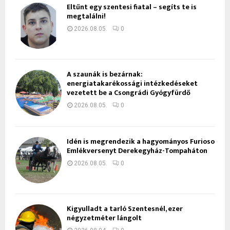
Eltűnt egy szentesi fiatal – segíts te is
megtalálni!
2026.08.05.
0
A szaunák is bezárnak:
energiatakarékossági intézkedéseket
vezetett be a Csongrádi Gyógyfürdő
2026.08.05.
0
Idén is megrendezik a hagyományos Furioso
Emlékversenyt Derekegyház-Tompaháton
2026.08.05.
0
Kigyulladt a tarló Szentesnél, ezer
négyzetméter lángolt