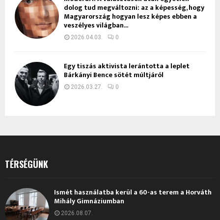
dolog tud megváltozni: az a képesség, hogy
Magyarország hogyan lesz képes ebben a
veszélyes világban...
2026.04.03.
0
Egy tiszás aktivista lerántotta a leplet
Bárkányi Bence sötét múltjáról
2026.03.27.
0
TÉRSÉGÜNK
Ismét használatba kerül a 60-as terem a Horváth
Mihály Gimnáziumban
2026.08.07.