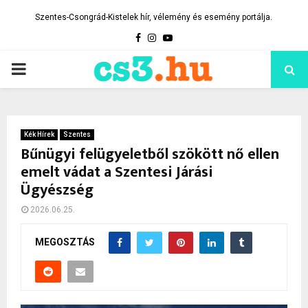
Szentes-Csongrád-Kistelek hír, vélemény és esemény portálja.
Facebook
Instagram
Youtube
PRIMARY
MENU
Kék Hírek
Szentes
Bűnügyi felügyeletből szökött nő ellen
emelt vádat a Szentesi Járási
Ügyészség
2026.06.25.
MEGOSZTÁS