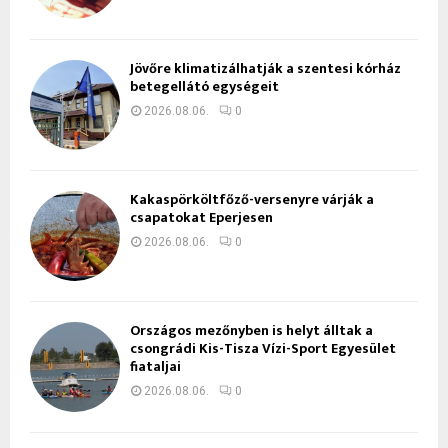
Jövőre klimatizálhatják a szentesi kórház
betegellátó egységeit
2026.08.06.
0
Kakaspörköltfőző-versenyre várják a
csapatokat Eperjesen
2026.08.06.
0
Országos mezőnyben is helyt álltak a
csongrádi Kis-Tisza Vízi-Sport Egyesület
fiataljai
2026.08.06.
0