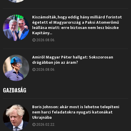
Kiszámolták, hogy eddig hány milliárd forintot
égetett el Magyarország a Paksi Atomerőmű
leállása miatt: erre biztosan nem lesz büszke
Kapitány...
2026.08.06.
Amiről Magyar Péter hallgat: Sokszorosan
drágábban jön az áram?
2026.08.06.
GAZDASÁG
Boris Johnson: akár most is lehetne telepíteni
nem harci feladatokra nyugati katonákat
Ukrajnába
2026.02.22.