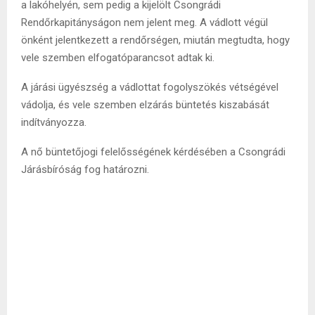
a lakóhelyén, sem pedig a kijelölt Csongrádi
Rendőrkapitányságon nem jelent meg. A vádlott végül
önként jelentkezett a rendőrségen, miután megtudta, hogy
vele szemben elfogatóparancsot adtak ki.
A járási ügyészség a vádlottat fogolyszökés vétségével
vádolja, és vele szemben elzárás büntetés kiszabását
indítványozza.
A nő büntetőjogi felelősségének kérdésében a Csongrádi
Járásbíróság fog határozni.