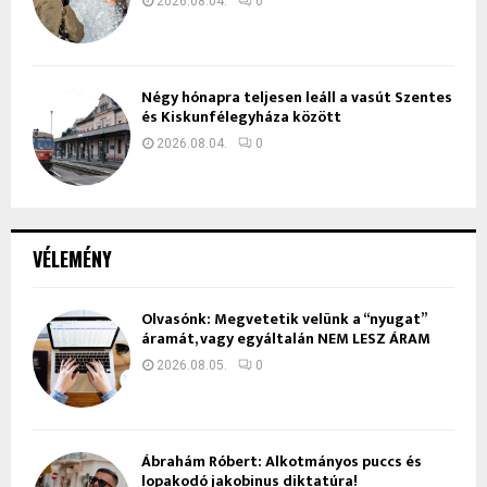
2026.08.04.
0
Négy hónapra teljesen leáll a vasút Szentes
és Kiskunfélegyháza között
2026.08.04.
0
VÉLEMÉNY
Olvasónk: Megvetetik velünk a “nyugat”
áramát, vagy egyáltalán NEM LESZ ÁRAM
2026.08.05.
0
Ábrahám Róbert: Alkotmányos puccs és
lopakodó jakobinus diktatúra!