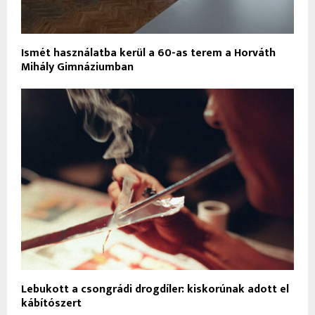
Ismét használatba kerül a 60-as terem a Horváth
Mihály Gimnáziumban
Lebukott a csongrádi drogdíler: kiskorúnak adott el
kábítószert