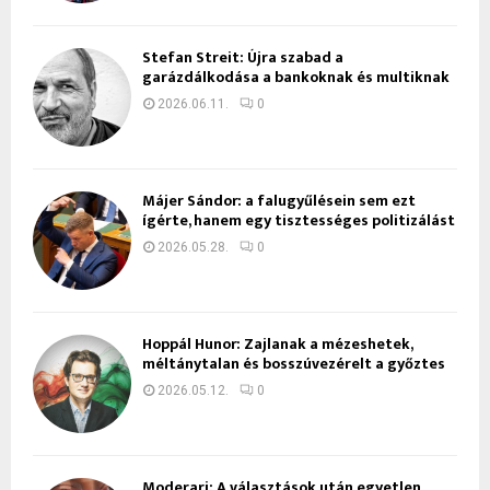
Stefan Streit: Újra szabad a
garázdálkodása a bankoknak és multiknak
2026.06.11.
0
Májer Sándor: a falugyűlésein sem ezt
ígérte, hanem egy tisztességes politizálást
2026.05.28.
0
Hoppál Hunor: Zajlanak a mézeshetek,
méltánytalan és bosszúvezérelt a győztes
2026.05.12.
0
Moderari: A választások után egyetlen