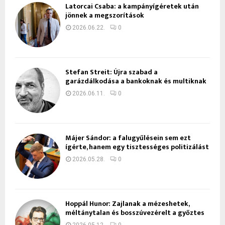
Latorcai Csaba: a kampányígéretek után
jönnek a megszorítások
2026.06.22.
0
Stefan Streit: Újra szabad a
garázdálkodása a bankoknak és multiknak
2026.06.11.
0
Májer Sándor: a falugyűlésein sem ezt
ígérte, hanem egy tisztességes politizálást
2026.05.28.
0
Hoppál Hunor: Zajlanak a mézeshetek,
méltánytalan és bosszúvezérelt a győztes