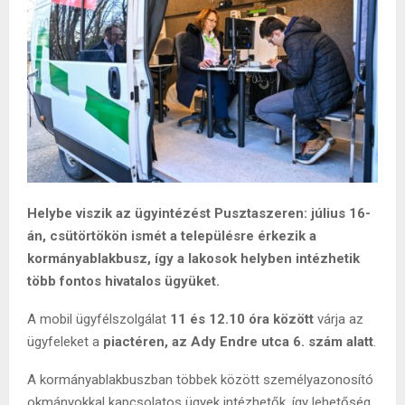
Helybe viszik az ügyintézést Pusztaszeren: július 16-
án, csütörtökön ismét a településre érkezik a
kormányablakbusz, így a lakosok helyben intézhetik
több fontos hivatalos ügyüket.
A mobil ügyfélszolgálat
11 és 12.10 óra között
várja az
ügyfeleket a
piactéren, az Ady Endre utca 6. szám alatt
.
A kormányablakbuszban többek között személyazonosító
okmányokkal kapcsolatos ügyek intézhetők, így lehetőség