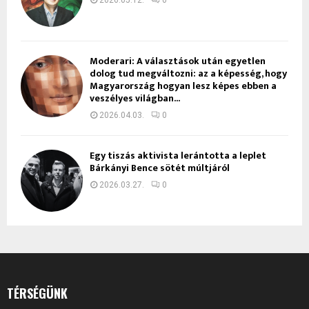
2026.05.12.
0
Moderari: A választások után egyetlen
dolog tud megváltozni: az a képesség, hogy
Magyarország hogyan lesz képes ebben a
veszélyes világban...
2026.04.03.
0
Egy tiszás aktivista lerántotta a leplet
Bárkányi Bence sötét múltjáról
2026.03.27.
0
TÉRSÉGÜNK