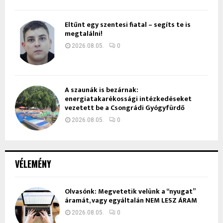
Eltűnt egy szentesi fiatal – segíts te is
megtalálni!
2026.08.05.
0
A szaunák is bezárnak:
energiatakarékossági intézkedéseket
vezetett be a Csongrádi Gyógyfürdő
2026.08.05.
0
VÉLEMÉNY
Olvasónk: Megvetetik velünk a “nyugat”
áramát, vagy egyáltalán NEM LESZ ÁRAM
2026.08.05.
0