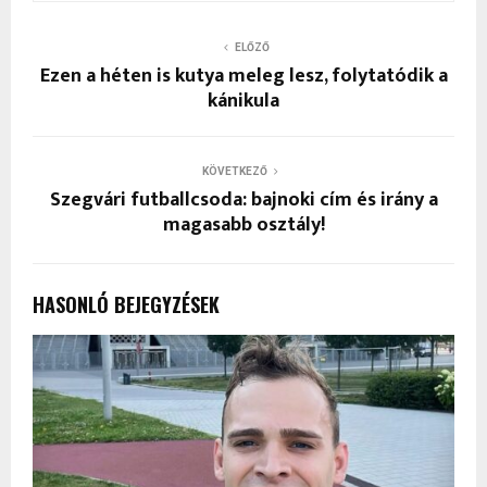
ELŐZŐ
Ezen a héten is kutya meleg lesz, folytatódik a
kánikula
KÖVETKEZŐ
Szegvári futballcsoda: bajnoki cím és irány a
magasabb osztály!
HASONLÓ BEJEGYZÉSEK