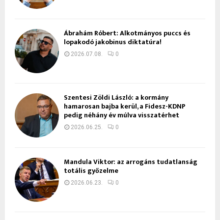
Ábrahám Róbert: Alkotmányos puccs és
lopakodó jakobinus diktatúra!
2026.07.08.
0
Szentesi Zöldi László: a kormány
hamarosan bajba kerül, a Fidesz-KDNP
pedig néhány év múlva visszatérhet
2026.06.25.
0
Mandula Viktor: az arrogáns tudatlanság
totális győzelme
2026.06.23.
0