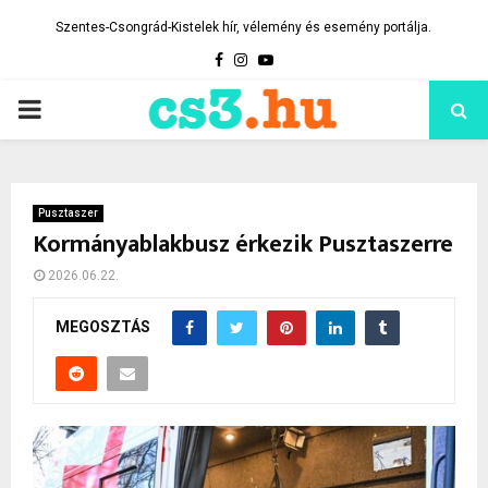
Szentes-Csongrád-Kistelek hír, vélemény és esemény portálja.
Facebook
Instagram
Youtube
PRIMARY
MENU
Pusztaszer
Kormányablakbusz érkezik Pusztaszerre
2026.06.22.
MEGOSZTÁS