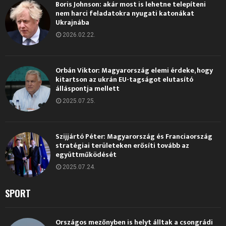
Boris Johnson: akár most is lehetne telepíteni
nem harci feladatokra nyugati katonákat
Ukrajnába
2026.02.22.
Orbán Viktor: Magyarország elemi érdeke, hogy
kitartson az ukrán EU-tagságot elutasító
álláspontja mellett
2025.07.25.
Szijjártó Péter: Magyarország és Franciaország
stratégiai területeken erősíti tovább az
együttműködését
2025.07.24.
SPORT
Országos mezőnyben is helyt álltak a csongrádi