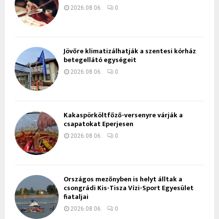
2026.08.06.
0
Jövőre klimatizálhatják a szentesi kórház
betegellátó egységeit
2026.08.06.
0
Kakaspörköltfőző-versenyre várják a
csapatokat Eperjesen
2026.08.06.
0
Országos mezőnyben is helyt álltak a
csongrádi Kis-Tisza Vízi-Sport Egyesület
fiataljai
2026.08.06.
0