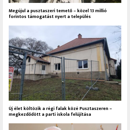
Megújul a pusztaszeri temető – közel 13 millió
forintos támogatást nyert a település
Új élet költözik a régi falak közé Pusztaszeren –
megkezdődött a parti iskola felújítása