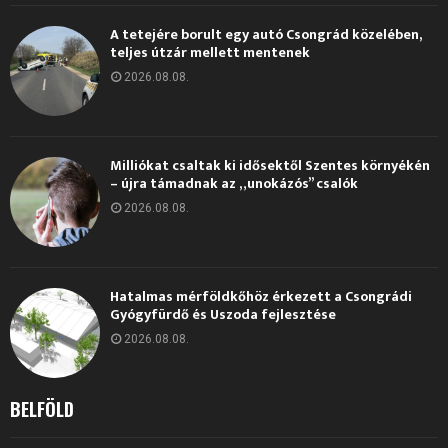
A tetejére borult egy autó Csongrád közelében,
teljes útzár mellett mentenek
2026.08.08.
Milliókat csaltak ki idősektől Szentes környékén
– újra támadnak az „unokázós” csalók
2026.08.08.
Hatalmas mérföldkőhöz érkezett a Csongrádi
Gyógyfürdő és Uszoda fejlesztése
2026.08.08.
BELFÖLD