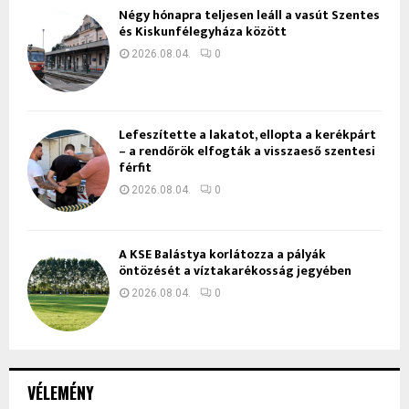
Négy hónapra teljesen leáll a vasút Szentes
és Kiskunfélegyháza között
2026.08.04.
0
Lefeszítette a lakatot, ellopta a kerékpárt
– a rendőrök elfogták a visszaeső szentesi
férfit
2026.08.04.
0
A KSE Balástya korlátozza a pályák
öntözését a víztakarékosság jegyében
2026.08.04.
0
VÉLEMÉNY