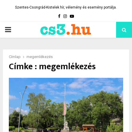
Szentes-Csongrád-Kistelek hír, vélemény és esemény portálja.
Facebook
Instagram
Youtube
PRIMARY
MENU
Címlap
megemlékezés
Címke : megemlékezés