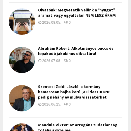
Olvasónk: Megvetetik velünk a “nyugat”
áramát, vagy egyáltalán NEM LESZ ÁRAM
2026.08.05.
0
Ábrahám Róbert: Alkotmányos puccs és
lopakodó jakobinus diktatúra!
2026.07.08.
0
Szentesi Zöldi László: a kormány
hamarosan bajba kerül, a Fidesz-KDNP
pedig néhány év múlva visszatérhet
2026.06.25.
0
Mandula Viktor: az arrogáns tudatlanság
totális győzelme