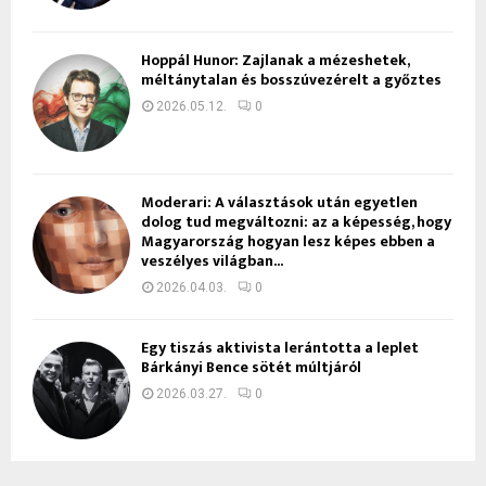
Hoppál Hunor: Zajlanak a mézeshetek,
méltánytalan és bosszúvezérelt a győztes
2026.05.12.
0
Moderari: A választások után egyetlen
dolog tud megváltozni: az a képesség, hogy
Magyarország hogyan lesz képes ebben a
veszélyes világban...
2026.04.03.
0
Egy tiszás aktivista lerántotta a leplet
Bárkányi Bence sötét múltjáról
2026.03.27.
0