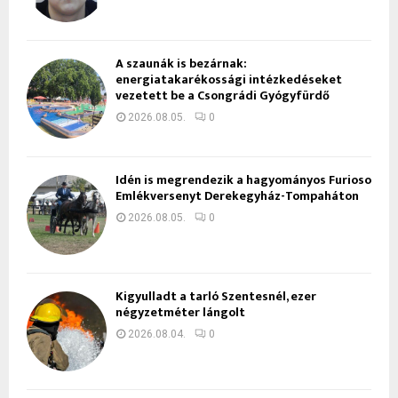
A szaunák is bezárnak:
energiatakarékossági intézkedéseket
vezetett be a Csongrádi Gyógyfürdő
2026.08.05.
0
Idén is megrendezik a hagyományos Furioso
Emlékversenyt Derekegyház-Tompaháton
2026.08.05.
0
Kigyulladt a tarló Szentesnél, ezer
négyzetméter lángolt
2026.08.04.
0