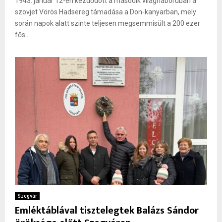
1943. január 12-én kezdődött a második világháborúban a
szovjet Vörös Hadsereg támadása a Don-kanyarban, mely
során napok alatt szinte teljesen megsemmisült a 200 ezer
fős...
Szegvár
Emléktáblával tisztelegtek Balázs Sándor