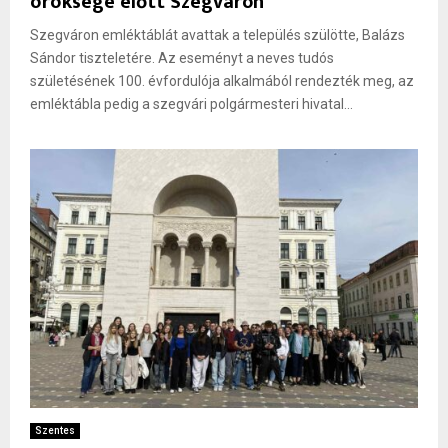
öröksége előtt Szegváron
Szegváron emléktáblát avattak a település szülötte, Balázs
Sándor tiszteletére. Az eseményt a neves tudós
születésének 100. évfordulója alkalmából rendezték meg, az
emléktábla pedig a szegvári polgármesteri hivatal...
Szentes