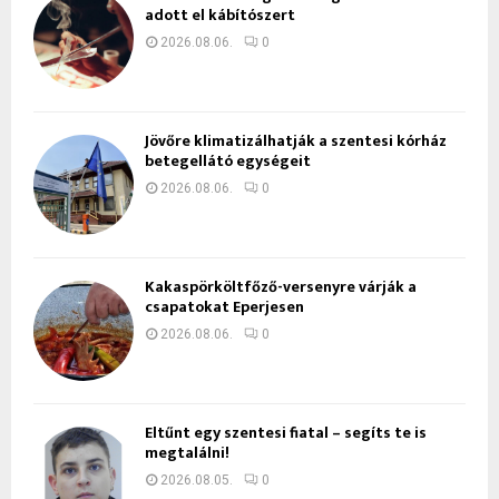
adott el kábítószert
2026.08.06.
0
Jövőre klimatizálhatják a szentesi kórház
betegellátó egységeit
2026.08.06.
0
Kakaspörköltfőző-versenyre várják a
csapatokat Eperjesen
2026.08.06.
0
Eltűnt egy szentesi fiatal – segíts te is
megtalálni!
2026.08.05.
0