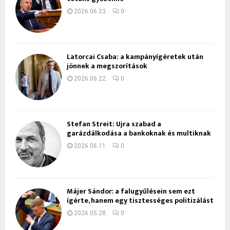
2026.06.23.
0
Latorcai Csaba: a kampányígéretek után
jönnek a megszorítások
2026.06.22.
0
Stefan Streit: Újra szabad a
garázdálkodása a bankoknak és multiknak
2026.06.11.
0
Májer Sándor: a falugyűlésein sem ezt
ígérte, hanem egy tisztességes politizálást
2026.05.28.
0