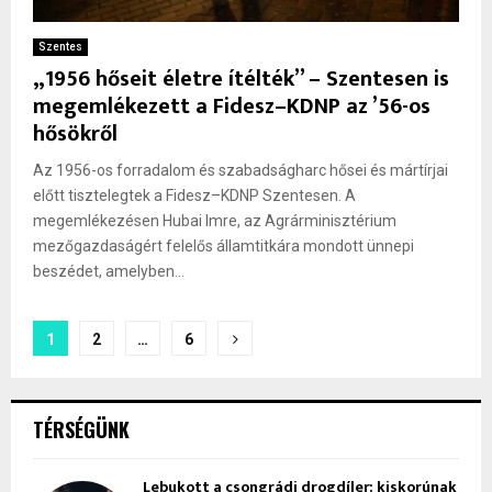
Szentes
„1956 hőseit életre ítélték” – Szentesen is
megemlékezett a Fidesz–KDNP az ’56-os
hősökről
Az 1956-os forradalom és szabadságharc hősei és mártírjai
előtt tisztelegtek a Fidesz–KDNP Szentesen. A
megemlékezésen Hubai Imre, az Agrárminisztérium
mezőgazdaságért felelős államtitkára mondott ünnepi
beszédet, amelyben...
Bejegyzések
1
2
…
6
lapozása
TÉRSÉGÜNK
Lebukott a csongrádi drogdíler: kiskorúnak