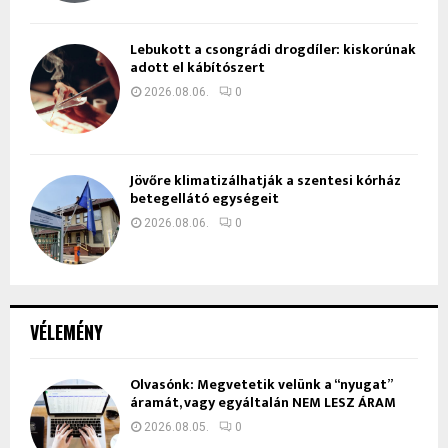
Lebukott a csongrádi drogdíler: kiskorúnak
adott el kábítószert
2026.08.06.
0
Jövőre klimatizálhatják a szentesi kórház
betegellátó egységeit
2026.08.06.
0
VÉLEMÉNY
Olvasónk: Megvetetik velünk a “nyugat”
áramát, vagy egyáltalán NEM LESZ ÁRAM
2026.08.05.
0