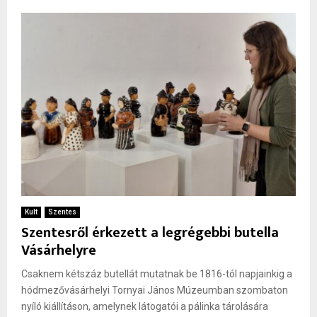
Kult
Szentes
Szentesről érkezett a legrégebbi butella
Vásárhelyre
Csaknem kétszáz butellát mutatnak be 1816-tól napjainkig a
hódmezővásárhelyi Tornyai János Múzeumban szombaton
nyíló kiállításon, amelynek látogatói a pálinka tárolására