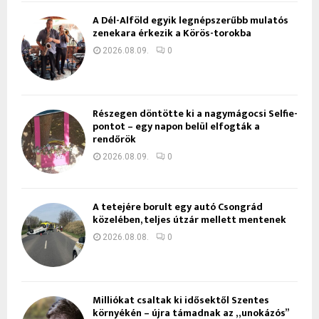
A Dél-Alföld egyik legnépszerűbb mulatós
zenekara érkezik a Körös-torokba
2026.08.09.
0
Részegen döntötte ki a nagymágocsi Selfie-
pontot – egy napon belül elfogták a
rendőrök
2026.08.09.
0
A tetejére borult egy autó Csongrád
közelében, teljes útzár mellett mentenek
2026.08.08.
0
Milliókat csaltak ki idősektől Szentes
környékén – újra támadnak az „unokázós”