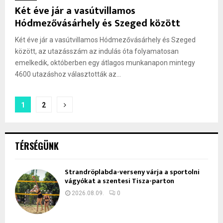
Két éve jár a vasútvillamos
Hódmezővásárhely és Szeged között
Két éve jár a vasútvillamos Hódmezővásárhely és Szeged
között, az utazásszám az indulás óta folyamatosan
emelkedik, októberben egy átlagos munkanapon mintegy
4600 utazáshoz választották az...
Bejegyzések
1
2
lapozása
TÉRSÉGÜNK
Strandröplabda-verseny várja a sportolni
vágyókat a szentesi Tisza-parton
2026.08.09.
0