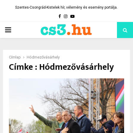
Szentes-Csongrád-Kistelek hír, vélemény és esemény portálja.
Facebook
Instagram
Youtube
PRIMARY
MENU
Címlap
Hódmezővásárhely
Címke : Hódmezővásárhely