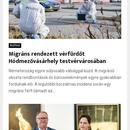
Külföld
Migráns rendezett vérfürdőt
Hódmezővásárhely testvérvárosában
Németország egyre súlyosabb válsággal küzd. A migráció
okozta rendbontások és bűncselekmények egyre gyakrabban
fordulnak elő. A legutóbbi borzalmas incidens során egy
migráns férfi támadt az...