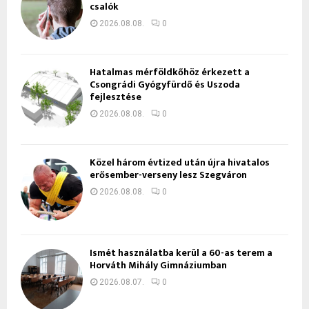
csalók
2026.08.08.
0
Hatalmas mérföldkőhöz érkezett a
Csongrádi Gyógyfürdő és Uszoda
fejlesztése
2026.08.08.
0
Közel három évtized után újra hivatalos
erősember-verseny lesz Szegváron
2026.08.08.
0
Ismét használatba kerül a 60-as terem a
Horváth Mihály Gimnáziumban
2026.08.07.
0