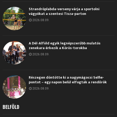
Strandröplabda-verseny várja a sportolni
vágyókat a szentesi Tisza-parton
2026.08.09.
A Dél-Alföld egyik legnépszerűbb mulatós
zenekara érkezik a Körös-torokba
2026.08.09.
Részegen döntötte ki a nagymágocsi Selfie-
pontot – egy napon belül elfogták a rendőrök
2026.08.09.
BELFÖLD