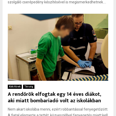
szolgáló cserépedény készítésével is megismerkedhetnek....
Kék Hírek
Térség
A rendőrök elfogtak egy 14 éves diákot,
aki miatt bombariadó volt az iskolákban
Nem akart iskolába menni, ezért robbantással fenyegetőzött.
A fiatal elismerte a tettét, közveszéllyel fenyegetés miatt kell