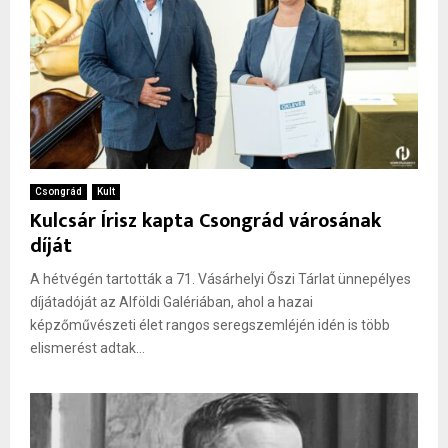
Csongrád
Kult
Kulcsár Írisz kapta Csongrád városának
díját
A hétvégén tartották a 71. Vásárhelyi Őszi Tárlat ünnepélyes
díjátadóját az Alföldi Galériában, ahol a hazai
képzőművészeti élet rangos seregszemléjén idén is több
elismerést adtak...