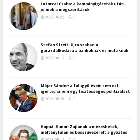
Latorcai Csaba: a kampányígéretek után
jönnek a megszorítások
2026.06.22.
0
Stefan Streit: Újra szabad a
garázdálkodása a bankoknak és multiknak
2026.06.11.
0
Májer Sándor: a falugyűlésein sem ezt
ígérte, hanem egy tisztességes politizálást
2026.05.28.
0
Hoppál Hunor: Zajlanak a mézeshetek,
méltánytalan és bosszúvezérelt a győztes
2026.05.12.
0