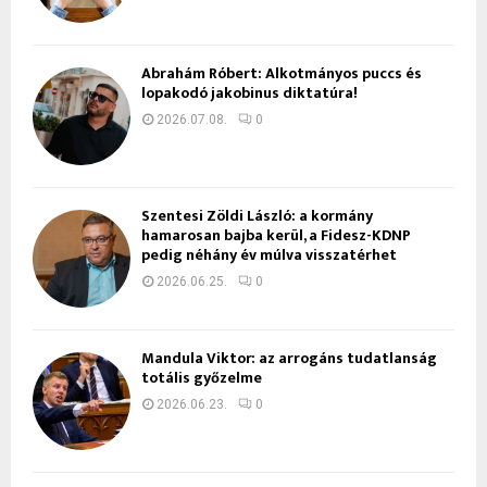
Ábrahám Róbert: Alkotmányos puccs és
lopakodó jakobinus diktatúra!
2026.07.08.
0
Szentesi Zöldi László: a kormány
hamarosan bajba kerül, a Fidesz-KDNP
pedig néhány év múlva visszatérhet
2026.06.25.
0
Mandula Viktor: az arrogáns tudatlanság
totális győzelme
2026.06.23.
0