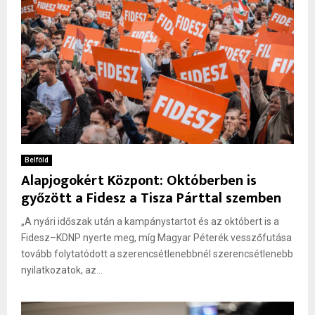
Belföld
Alapjogokért Központ: Októberben is
győzött a Fidesz a Tisza Párttal szemben
„A nyári időszak után a kampánystartot és az októbert is a
Fidesz–KDNP nyerte meg, míg Magyar Péterék vesszőfutása
tovább folytatódott a szerencsétlenebbnél szerencsétlenebb
nyilatkozatok, az...