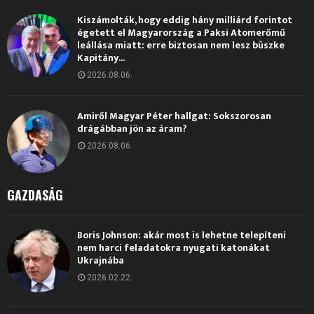
Kiszámolták, hogy eddig hány milliárd forintot
égetett el Magyarország a Paksi Atomerőmű
leállása miatt: erre biztosan nem lesz büszke
Kapitány...
2026.08.06.
Amiről Magyar Péter hallgat: Sokszorosan
drágábban jön az áram?
2026.08.06.
GAZDASÁG
Boris Johnson: akár most is lehetne telepíteni
nem harci feladatokra nyugati katonákat
Ukrajnába
2026.02.22.