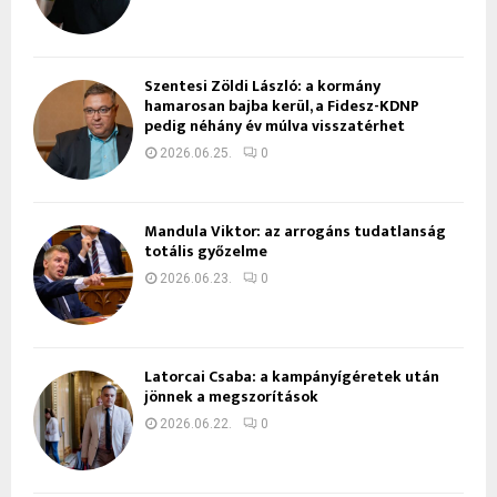
Szentesi Zöldi László: a kormány
hamarosan bajba kerül, a Fidesz-KDNP
pedig néhány év múlva visszatérhet
2026.06.25.
0
Mandula Viktor: az arrogáns tudatlanság
totális győzelme
2026.06.23.
0
Latorcai Csaba: a kampányígéretek után
jönnek a megszorítások
2026.06.22.
0