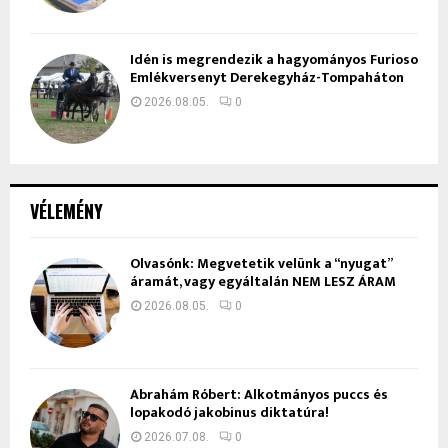
Idén is megrendezik a hagyományos Furioso
Emlékversenyt Derekegyház-Tompaháton
2026.08.05.
0
VÉLEMÉNY
Olvasónk: Megvetetik velünk a “nyugat”
áramát, vagy egyáltalán NEM LESZ ÁRAM
2026.08.05.
0
Ábrahám Róbert: Alkotmányos puccs és
lopakodó jakobinus diktatúra!
2026.07.08.
0