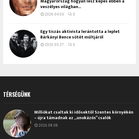
Magyarország hogyan lesz képes ebben a
veszélyes világban...
2026.04.03.
0
Egy tiszás aktivista lerántotta a leplet
Bárkányi Bence sötét múltjáról
2026.03.27.
0
TÉRSÉGÜNK
Milliókat csaltak ki idősektől Szentes környékén
– újra támadnak az „unokázós” csalók
2026.08.08.