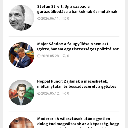
Stefan Streit: Újra szabad a
garázdálkodása a bankoknak és multiknak
2026.06.11.
0
Májer Sándor: a falugyűlésein sem ezt
ígérte, hanem egy tisztességes politizálást
2026.05.28.
0
Hoppál Hunor: Zajlanak a mézeshetek,
méltánytalan és bosszúvezérelt a győztes
2026.05.12.
0
Moderari: A választások után egyetlen
dolog tud megváltozni: az a képesség, hogy