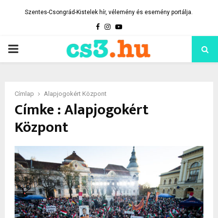
Szentes-Csongrád-Kistelek hír, vélemény és esemény portálja.
Facebook
Instagram
Youtube
PRIMARY
MENU
Címlap
Alapjogokért Központ
Címke : Alapjogokért
Központ