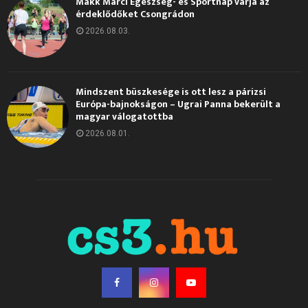
Makk Marci Egészség- és Sportnap várja az
érdeklődőket Csongrádon
2026.08.03.
Mindszent büszkesége is ott lesz a párizsi
Európa-bajnokságon – Ugrai Panna bekerült a
magyar válogatottba
2026.08.01.