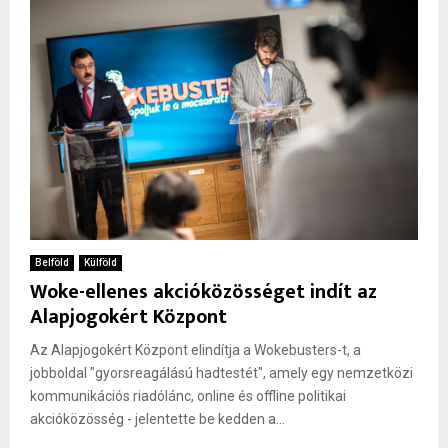
Belföld
Külföld
Woke-ellenes akcióközösséget indít az
Alapjogokért Központ
Az Alapjogokért Központ elindítja a Wokebusters-t, a
jobboldal "gyorsreagálású hadtestét", amely egy nemzetközi
kommunikációs riadólánc, online és offline politikai
akcióközösség - jelentette be kedden a...