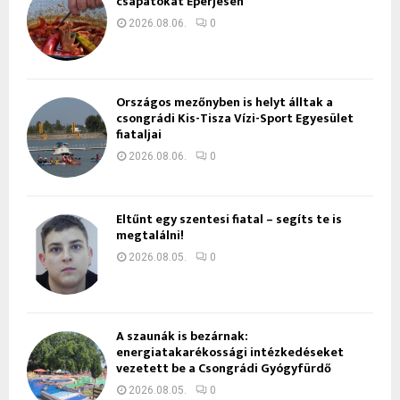
csapatokat Eperjesen
2026.08.06.
0
Országos mezőnyben is helyt álltak a
csongrádi Kis-Tisza Vízi-Sport Egyesület
fiataljai
2026.08.06.
0
Eltűnt egy szentesi fiatal – segíts te is
megtalálni!
2026.08.05.
0
A szaunák is bezárnak:
energiatakarékossági intézkedéseket
vezetett be a Csongrádi Gyógyfürdő
2026.08.05.
0