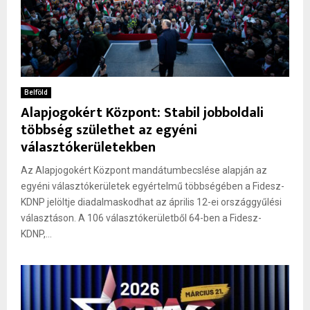
Belföld
Alapjogokért Központ: Stabil jobboldali
többség születhet az egyéni
választókerületekben
Az Alapjogokért Központ mandátumbecslése alapján az
egyéni választókerületek egyértelmű többségében a Fidesz-
KDNP jelöltje diadalmaskodhat az április 12-ei országgyűlési
választáson. A 106 választókerületből 64-ben a Fidesz-
KDNP,...