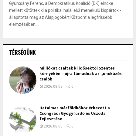
Gyurcsány Ferenc, a Demokratikus Koalíció (DK) elnöke
mellett kötöttek ki a politikai halál elől menekülő kispártok -
állapította meg az Alapjogokért Központ a legfrissebb
elemzésében,...
TÉRSÉGÜNK
Milliókat csaltak ki idősektől Szentes
környékén – újra támadnak az „unokázós”
csalók
2026.08.08.
0
Hatalmas mérföldkőhöz érkezett a
Csongrádi Gyógyfürdő és Uszoda
fejlesztése
2026.08.08.
0