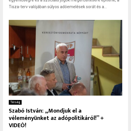
egyenlőségre és a szociális jogok megerősítésére építene, a
Tisza-terv valójában súlyos adóemelések sorát és a...
Térség
Szabó István: „Mondjuk el a
véleményünket az adópolitikáról!” +
VIDEÓ!