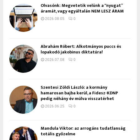
Olvasónk: Megvetetik velünk a “nyugat”
áramát, vagy egyáltalán NEM LESZ ÁRAM
2026.08.05.
0
Ábrahám Róbert: Alkotmányos puccs és
lopakodó jakobinus diktatúra!
2026.07.08.
0
Szentesi Zöldi László: a kormány
hamarosan bajba kerül, a Fidesz-KDNP
pedig néhány év múlva visszatérhet
2026.06.25.
0
Mandula Viktor: az arrogáns tudatlanság
totális győzelme