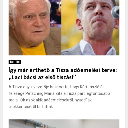
Belföld
Így már érthető a Tisza adóemelési terve:
„Laci bácsi az első tiszás!”
A Tisza egyik vezetője beismerte, hogy Kéri László és
felesége Petsching Mária Zita a Tisza párt legfontosabb
tagjai. Ők azok akik adóemelésekről, nyugdíjak
csökkentéséről tartottak...