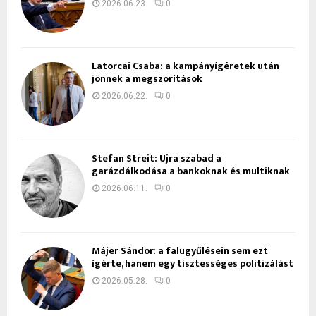
2026.06.23.
0
Latorcai Csaba: a kampányígéretek után
jönnek a megszorítások
2026.06.22.
0
Stefan Streit: Újra szabad a
garázdálkodása a bankoknak és multiknak
2026.06.11.
0
Májer Sándor: a falugyűlésein sem ezt
ígérte, hanem egy tisztességes politizálást
2026.05.28.
0