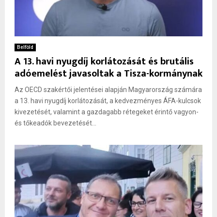
Belföld
A 13. havi nyugdíj korlátozását és brutális
adóemelést javasoltak a Tisza-kormánynak
Az OECD szakértői jelentései alapján Magyarország számára
a 13. havi nyugdíj korlátozását, a kedvezményes ÁFA-kulcsok
kivezetését, valamint a gazdagabb rétegeket érintő vagyon-
és tőkeadók bevezetését...