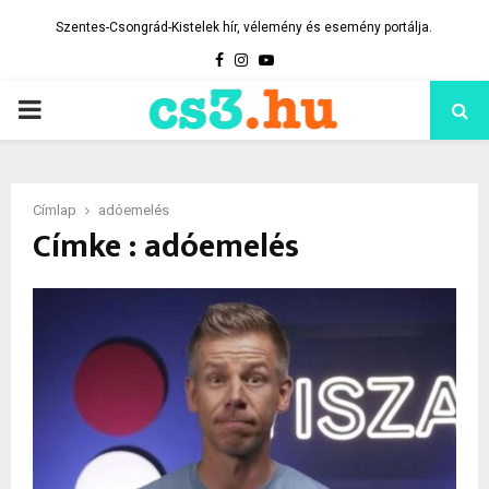
Szentes-Csongrád-Kistelek hír, vélemény és esemény portálja.
Facebook
Instagram
Youtube
PRIMARY
MENU
Címlap
adóemelés
Címke : adóemelés