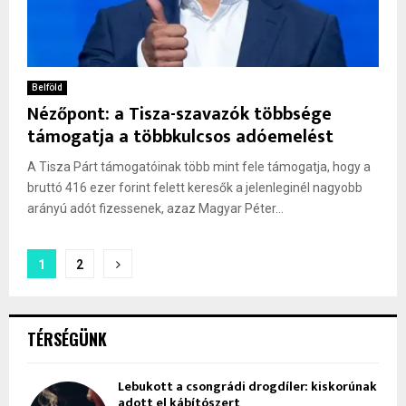
Belföld
Nézőpont: a Tisza-szavazók többsége
támogatja a többkulcsos adóemelést
A Tisza Párt támogatóinak több mint fele támogatja, hogy a
bruttó 416 ezer forint felett keresők a jelenleginél nagyobb
arányú adót fizessenek, azaz Magyar Péter...
Bejegyzések
1
2
lapozása
TÉRSÉGÜNK
Lebukott a csongrádi drogdíler: kiskorúnak
adott el kábítószert