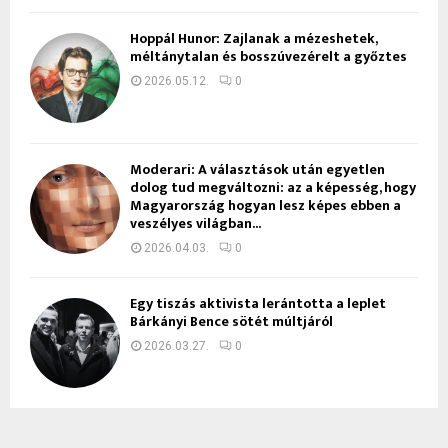
Hoppál Hunor: Zajlanak a mézeshetek,
méltánytalan és bosszúvezérelt a győztes
2026.05.12.
0
Moderari: A választások után egyetlen
dolog tud megváltozni: az a képesség, hogy
Magyarország hogyan lesz képes ebben a
veszélyes világban...
2026.04.03.
0
Egy tiszás aktivista lerántotta a leplet
Bárkányi Bence sötét múltjáról
2026.03.27.
0