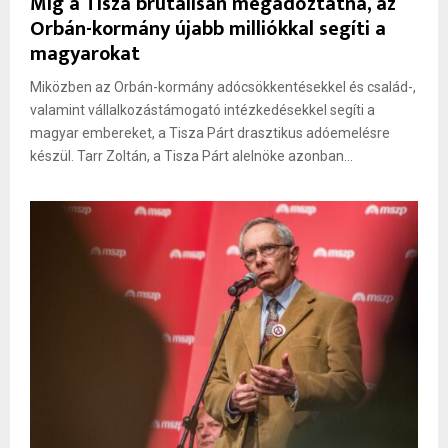
Míg a Tisza brutálisan megadóztatná, az
Orbán-kormány újabb milliókkal segíti a
magyarokat
Miközben az Orbán-kormány adócsökkentésekkel és család-,
valamint vállalkozástámogató intézkedésekkel segíti a
magyar embereket, a Tisza Párt drasztikus adóemelésre
készül. Tarr Zoltán, a Tisza Párt alelnöke azonban...