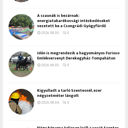
A szaunák is bezárnak:
energiatakarékossági intézkedéseket
vezetett be a Csongrádi Gyógyfürdő
2026.08.05.
0
Idén is megrendezik a hagyományos Furioso
Emlékversenyt Derekegyház-Tompaháton
2026.08.05.
0
Kigyulladt a tarló Szentesnél, ezer
négyzetméter lángolt
2026.08.04.
0
Négy hónapra teljesen leáll a vasút Szentes