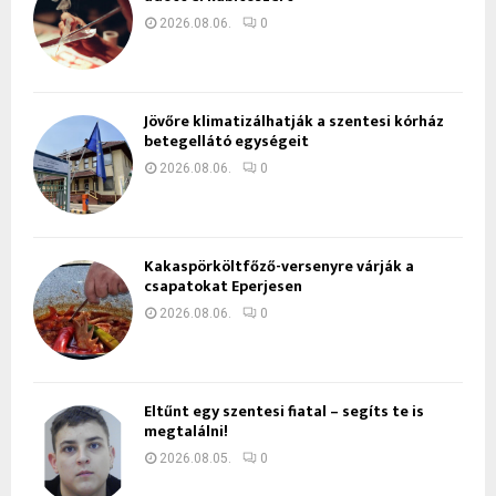
2026.08.06.
0
Jövőre klimatizálhatják a szentesi kórház
betegellátó egységeit
2026.08.06.
0
Kakaspörköltfőző-versenyre várják a
csapatokat Eperjesen
2026.08.06.
0
Eltűnt egy szentesi fiatal – segíts te is
megtalálni!
2026.08.05.
0