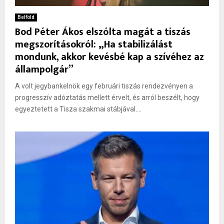
Belföld
Bod Péter Ákos elszólta magát a tiszás
megszorításokról: „Ha stabilizálást
mondunk, akkor kevésbé kap a szívéhez az
állampolgár”
A volt jegybankelnök egy februári tiszás rendezvényen a
progresszív adóztatás mellett érvelt, és arról beszélt, hogy
egyeztetett a Tisza szakmai stábjával....