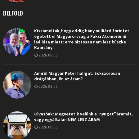
BELFÖLD
Kiszámolták, hogy eddig hány milliárd forintot
égetett el Magyarország a Paksi Atomerőmű
leállása miatt: erre biztosan nem lesz büszke
Kapitány...
2026.08.06.
Amiről Magyar Péter hallgat: Sokszorosan
drágábban jön az áram?
2026.08.06.
Olvasónk: Megvetetik velünk a “nyugat” áramát,
vagy egyáltalán NEM LESZ ÁRAM
2026.08.05.