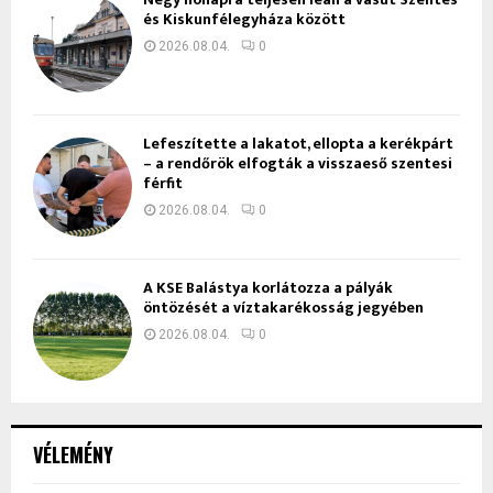
és Kiskunfélegyháza között
2026.08.04.
0
Lefeszítette a lakatot, ellopta a kerékpárt
– a rendőrök elfogták a visszaeső szentesi
férfit
2026.08.04.
0
A KSE Balástya korlátozza a pályák
öntözését a víztakarékosság jegyében
2026.08.04.
0
VÉLEMÉNY