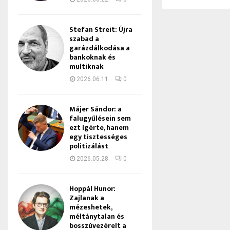
Stefan Streit: Újra
szabad a
garázdálkodása a
bankoknak és
multiknak
2026.06.11.
0
Májer Sándor: a
falugyűlésein sem
ezt ígérte, hanem
egy tisztességes
politizálást
2026.05.28.
0
Hoppál Hunor:
Zajlanak a
mézeshetek,
méltánytalan és
bosszúvezérelt a