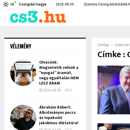
C
élkül, ami…
Teljesen kiborultak az embe
Csongrád megye
2026.08.09.
Szentes-Csongrád-Kistelek h
19
VÉLEMÉNY
Címlap
Csercsa 
Címke : 
Olvasónk:
Megvetetik velünk a
“nyugat” áramát,
vagy egyáltalán NEM
LESZ ÁRAM
2026.08.05.
0
Ábrahám Róbert:
Alkotmányos puccs
és lopakodó
jakobinus diktatúra!