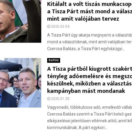
Kitálalt a volt tiszás munkacso
a Tisza Párt mást mond a válas
mint amit valójában tervez
2026.02.04.
A Tisza Párt úgy akarja megnyerni a választá
mond a választóknak, mint amit valójában te
Csercsa Balázs, a Tisza Párt egyházügyi...
Belföld
A Tisza pártból kiugrott szakért
tényleg adóemelésre és megszo
készülnek, miközben a választás
kampányban mást mondanak
2026.01.28.
Vagyonadó, többkulcsos adó, emelkedő vállala
Csercsa Balázs szerint a Tisza Párt belső ga
elképzelései jelentősen eltérnek attól, amit ki
kommunikálnak. A párt egykori...