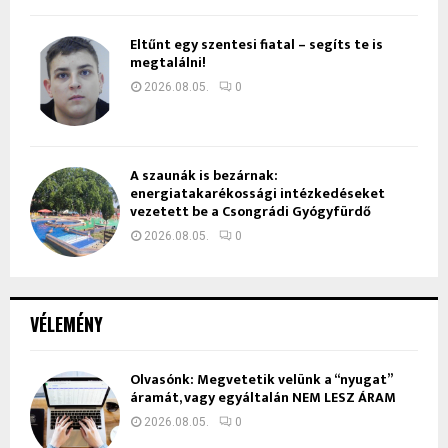
Eltűnt egy szentesi fiatal – segíts te is
megtalálni!
2026.08.05.
0
A szaunák is bezárnak:
energiatakarékossági intézkedéseket
vezetett be a Csongrádi Gyógyfürdő
2026.08.05.
0
VÉLEMÉNY
Olvasónk: Megvetetik velünk a “nyugat”
áramát, vagy egyáltalán NEM LESZ ÁRAM
2026.08.05.
0