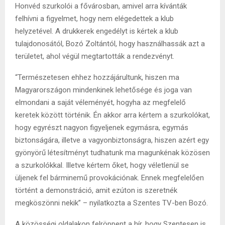
Honvéd szurkolói a fővárosban, amivel arra kívánták
felhívni a figyelmet, hogy nem elégedettek a klub
helyzetével. A drukkerek engedélyt is kértek a klub
tulajdonosától, Bozó Zoltántól, hogy használhassák azt a
területet, ahol végül megtartották a rendezvényt.
“Természetesen ehhez hozzájárultunk, hiszen ma
Magyarországon mindenkinek lehetősége és joga van
elmondani a saját véleményét, hogyha az megfelelő
keretek között történik. Én akkor arra kértem a szurkolókat,
hogy egyrészt nagyon figyeljenek egymásra, egymás
biztonságára, illetve a vagyonbiztonságra, hiszen azért egy
gyönyörű létesítményt tudhatunk ma magunkénak közösen
a szurkolókkal. Illetve kértem őket, hogy véletlenül se
üljenek fel bárminemű provokációnak. Ennek megfelelően
történt a demonstráció, amit ezúton is szeretnék
megköszönni nekik” – nyilatkozta a Szentes TV-ben Bozó.
A közösségi oldalakon felröppent a hír, hogy Szentesen is