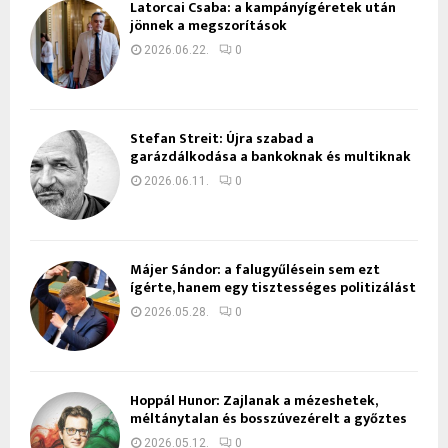
Latorcai Csaba: a kampányígéretek után
jönnek a megszorítások
2026.06.22.
0
Stefan Streit: Újra szabad a
garázdálkodása a bankoknak és multiknak
2026.06.11.
0
Májer Sándor: a falugyűlésein sem ezt
ígérte, hanem egy tisztességes politizálást
2026.05.28.
0
Hoppál Hunor: Zajlanak a mézeshetek,
méltánytalan és bosszúvezérelt a győztes
2026.05.12.
0