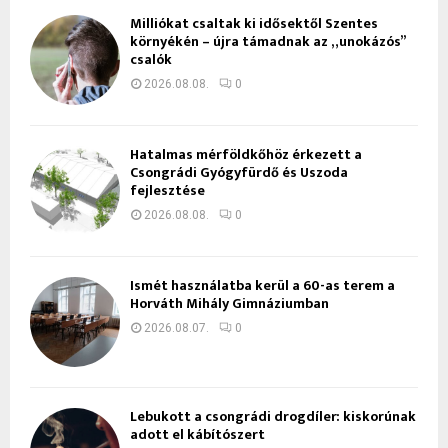
Milliókat csaltak ki idősektől Szentes
környékén – újra támadnak az „unokázós”
csalók
2026.08.08.
0
Hatalmas mérföldkőhöz érkezett a
Csongrádi Gyógyfürdő és Uszoda
fejlesztése
2026.08.08.
0
Ismét használatba kerül a 60-as terem a
Horváth Mihály Gimnáziumban
2026.08.07.
0
Lebukott a csongrádi drogdíler: kiskorúnak
adott el kábítószert