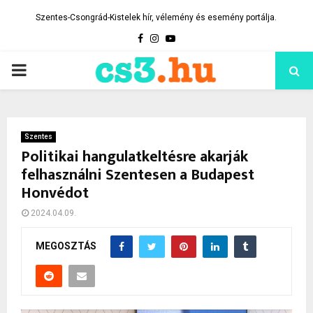
Szentes-Csongrád-Kistelek hír, vélemény és esemény portálja.
Facebook
Instagram
Youtube
PRIMARY
MENU
Szentes
Politikai hangulatkeltésre akarják
felhasználni Szentesen a Budapest
Honvédot
2024.04.09.
MEGOSZTÁS