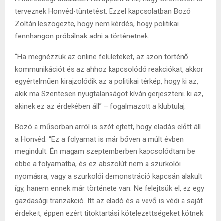
terveznek Honvéd-tüntetést. Ezzel kapcsolatban Bozó
Zoltán leszögezte, hogy nem kérdés, hogy politikai
fennhangon próbálnak adni a történetnek.
“Ha megnézzük az online felületeket, az azon történő
kommunikációt és az ahhoz kapcsolódó reakciókat, akkor
egyértelműen kirajzolódik az a politikai térkép, hogy ki az,
akik ma Szentesen nyugtalanságot kíván gerjeszteni, ki az,
akinek ez az érdekében áll” – fogalmazott a klubtulaj.
Bozó a műsorban arról is szót ejtett, hogy eladás előtt áll
a Honvéd. “Ez a folyamat is már bőven a múlt évben
megindult. Én magam szeptemberben kapcsolódtam be
ebbe a folyamatba, és ez abszolút nem a szurkolói
nyomásra, vagy a szurkolói demonstráció kapcsán alakult
így, hanem ennek már története van. Ne felejtsük el, ez egy
gazdasági tranzakció. Itt az eladó és a vevő is védi a saját
érdekeit, éppen ezért titoktartási kötelezettségeket kötnek