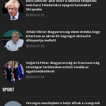
Boris Johnson: akár most is lehetne telepíteni
nem harci feladatokra nyugati katonákat
Ukrajnába
2026.02.22.
Orbán Viktor: Magyarország elemi érdeke, hogy
kitartson az ukrán EU-tagságot elutasító
álláspontja mellett
2025.07.25.
Szijjártó Péter: Magyarország és Franciaország
stratégiai területeken erősíti tovább az
együttműködését
2025.07.24.
SPORT
Országos mezőnyben is helyt álltak a csongrádi