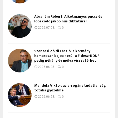
Ábrahám Róbert: Alkotmányos puccs és
lopakodó jakobinus diktatúra!
2026.07.08.
0
Szentesi Zöldi László: a kormány
hamarosan bajba kerül, a Fidesz-KDNP
pedig néhány év múlva visszatérhet
2026.06.25.
0
Mandula Viktor: az arrogáns tudatlanság
totális győzelme
2026.06.23.
0