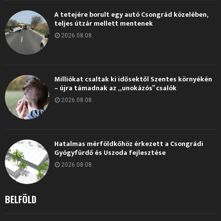
A tetejére borult egy autó Csongrád közelében,
teljes útzár mellett mentenek
2026.08.08.
Milliókat csaltak ki idősektől Szentes környékén
– újra támadnak az „unokázós” csalók
2026.08.08.
Hatalmas mérföldkőhöz érkezett a Csongrádi
Gyógyfürdő és Uszoda fejlesztése
2026.08.08.
BELFÖLD