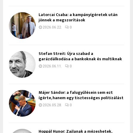
Latorcai Csaba: a kampányígéretek után
jönnek a megszorítások
2026.06.22.
0
Stefan Streit: Újra szabad a
garázdálkodása a bankoknak és multiknak
2026.06.11.
0
Májer Sándor: a falugyűlésein sem ezt
ígérte, hanem egy tisztességes politizálást
2026.05.28.
0
Hoppál Hunor: Zajlanak a mézeshetek,