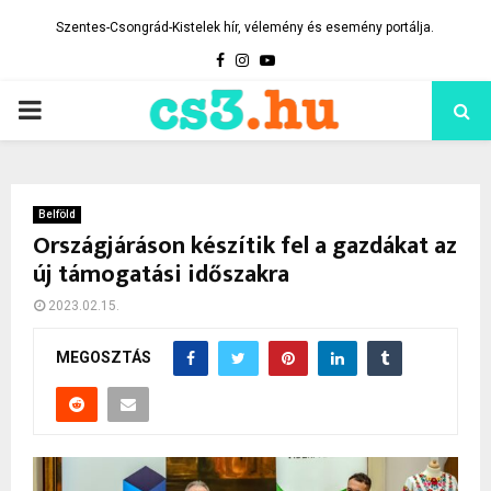
Szentes-Csongrád-Kistelek hír, vélemény és esemény portálja.
Facebook
Instagram
Youtube
PRIMARY
MENU
Belföld
Országjáráson készítik fel a gazdákat az
új támogatási időszakra
2023.02.15.
MEGOSZTÁS