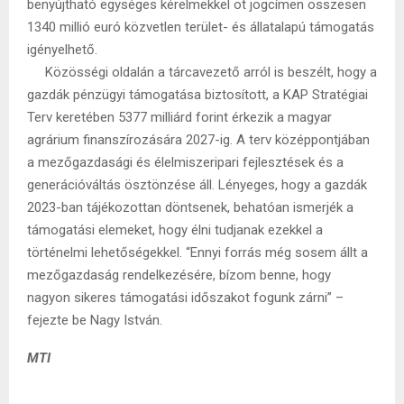
benyújtható egységes kérelmekkel öt jogcímen összesen
1340 millió euró közvetlen terület- és állatalapú támogatás
igényelhető.
Közösségi oldalán a tárcavezető arról is beszélt, hogy a
gazdák pénzügyi támogatása biztosított, a KAP Stratégiai
Terv keretében 5377 milliárd forint érkezik a magyar
agrárium finanszírozására 2027-ig. A terv középpontjában
a mezőgazdasági és élelmiszeripari fejlesztések és a
generációváltás ösztönzése áll. Lényeges, hogy a gazdák
2023-ban tájékozottan döntsenek, behatóan ismerjék a
támogatási elemeket, hogy élni tudjanak ezekkel a
történelmi lehetőségekkel. “Ennyi forrás még sosem állt a
mezőgazdaság rendelkezésére, bízom benne, hogy
nagyon sikeres támogatási időszakot fogunk zárni” –
fejezte be Nagy István.
MTI