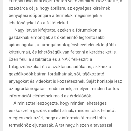
Európai Unió által előírt fontos változásokról. Hozzátette, a
szaktárca célja, hogy áprilisra, az egységes kérelmek
benyújtási időpontjára a termelők megismerjék a
lehetőségeket és a feltételeket.
Nagy István kifejtette, ezeken a fórumokon a
gazdáknak elmondják az őket érintő legfontosabb
újdonságokat, a támogatások igénybevételének legfőbb
kritériumait, és lehetőségük van feltenni a kérdéseiket is.
Ezen felül a szaktárca és a NAK felkészíti a
falugazdászokat és a szaktanácsadókat is, akikhez a
gazdálkodók bátran fordulhatnak, sőt, tájékoztató
anyagokat és videókat is közzétesznek. Saját honlapja lesz
az agrártámogatási rendszernek, amelyen minden fontos
információt elérhetnek majd az érdeklődők.
A miniszter leszögezte, hogy minden lehetséges
eszközzel a gazdák mellett állnak, minden tőlük telhetőt
megtesznek azért, hogy az információt minél több
termelőhöz eljuttassák. A tét nagy, hiszen a tavasszal