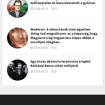
méltánytalan és bosszúvezérelt a győztes
2026.05.12.
0
Moderari: A választások után egyetlen
dolog tud megváltozni: az a képesség, hogy
Magyarország hogyan lesz képes ebben a
veszélyes világban...
2026.04.03.
0
Egy tiszás aktivista lerántotta a leplet
Bárkányi Bence sötét múltjáról
2026.03.27.
0