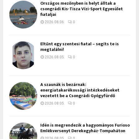
Országos mezőnyben is helyt álltak a
csongrádi Kis-Tisza Vízi-Sport Egyesület
fiataljai
2026.08.06.
0
Eltűnt egy szentesi fiatal – segíts te is
megtalálni!
2026.08.05.
0
A szaunák is bezárnak:
energiatakarékossági intézkedéseket
vezetett be a Csongrádi Gyógyfürdő
2026.08.05.
0
Idén is megrendezik a hagyományos Furioso
Emlékversenyt Derekegyház-Tompaháton
2026.08.05.
0