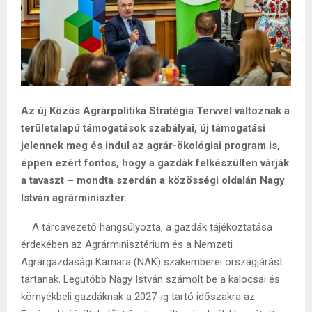
Az új Közös Agrárpolitika Stratégia Tervvel változnak a
területalapú támogatások szabályai, új támogatási
jelennek meg és indul az agrár-ökológiai program is,
éppen ezért fontos, hogy a gazdák felkészülten várják
a tavaszt – mondta szerdán a közösségi oldalán Nagy
István agrárminiszter.
A tárcavezető hangsúlyozta, a gazdák tájékoztatása
érdekében az Agrárminisztérium és a Nemzeti
Agrárgazdasági Kamara (NAK) szakemberei országjárást
tartanak. Legutóbb Nagy István számolt be a kalocsai és
környékbeli gazdáknak a 2027-ig tartó időszakra az