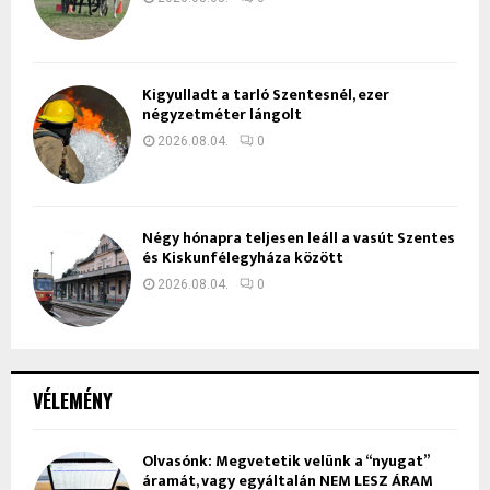
Kigyulladt a tarló Szentesnél, ezer
négyzetméter lángolt
2026.08.04.
0
Négy hónapra teljesen leáll a vasút Szentes
és Kiskunfélegyháza között
2026.08.04.
0
VÉLEMÉNY
Olvasónk: Megvetetik velünk a “nyugat”
áramát, vagy egyáltalán NEM LESZ ÁRAM