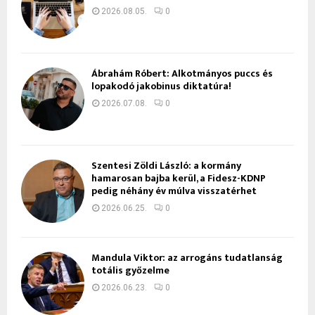
2026.08.05.
0
Ábrahám Róbert: Alkotmányos puccs és
lopakodó jakobinus diktatúra!
2026.07.08.
0
Szentesi Zöldi László: a kormány
hamarosan bajba kerül, a Fidesz-KDNP
pedig néhány év múlva visszatérhet
2026.06.25.
0
Mandula Viktor: az arrogáns tudatlanság
totális győzelme
2026.06.23.
0