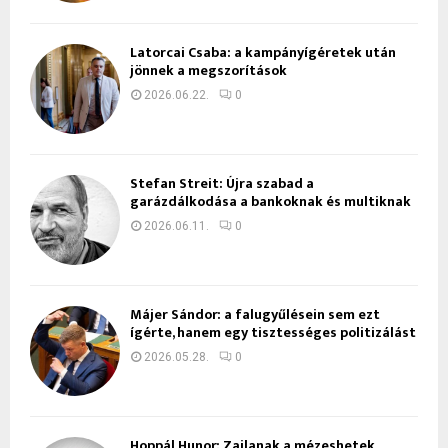
Latorcai Csaba: a kampányígéretek után
jönnek a megszorítások
2026.06.22.
0
Stefan Streit: Újra szabad a
garázdálkodása a bankoknak és multiknak
2026.06.11.
0
Májer Sándor: a falugyűlésein sem ezt
ígérte, hanem egy tisztességes politizálást
2026.05.28.
0
Hoppál Hunor: Zajlanak a mézeshetek,