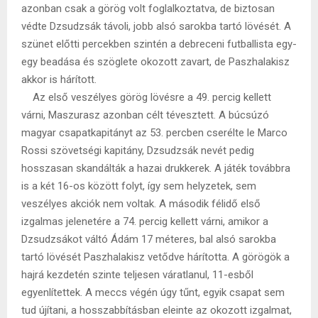
azonban csak a görög volt foglalkoztatva, de biztosan
védte Dzsudzsák távoli, jobb alsó sarokba tartó lövését. A
szünet előtti percekben szintén a debreceni futballista egy-
egy beadása és szöglete okozott zavart, de Paszhalakisz
akkor is hárított.
Az első veszélyes görög lövésre a 49. percig kellett
várni, Maszurasz azonban célt tévesztett. A búcsúzó
magyar csapatkapitányt az 53. percben cserélte le Marco
Rossi szövetségi kapitány, Dzsudzsák nevét pedig
hosszasan skandálták a hazai drukkerek. A játék továbbra
is a két 16-os között folyt, így sem helyzetek, sem
veszélyes akciók nem voltak. A második félidő első
izgalmas jelenetére a 74. percig kellett várni, amikor a
Dzsudzsákot váltó Ádám 17 méteres, bal alsó sarokba
tartó lövését Paszhalakisz vetődve hárította. A görögök a
hajrá kezdetén szinte teljesen váratlanul, 11-esből
egyenlítettek. A meccs végén úgy tűnt, egyik csapat sem
tud újítani, a hosszabbításban eleinte az okozott izgalmat,