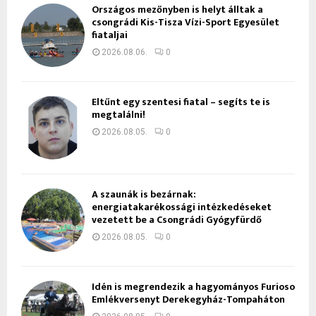
Országos mezőnyben is helyt álltak a
csongrádi Kis-Tisza Vízi-Sport Egyesület
fiataljai
2026.08.06.
0
Eltűnt egy szentesi fiatal – segíts te is
megtalálni!
2026.08.05.
0
A szaunák is bezárnak:
energiatakarékossági intézkedéseket
vezetett be a Csongrádi Gyógyfürdő
2026.08.05.
0
Idén is megrendezik a hagyományos Furioso
Emlékversenyt Derekegyház-Tompaháton