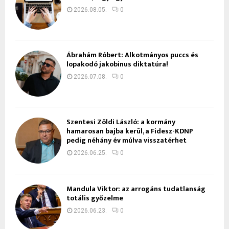
2026.08.05.
0
Ábrahám Róbert: Alkotmányos puccs és
lopakodó jakobinus diktatúra!
2026.07.08.
0
Szentesi Zöldi László: a kormány
hamarosan bajba kerül, a Fidesz-KDNP
pedig néhány év múlva visszatérhet
2026.06.25.
0
Mandula Viktor: az arrogáns tudatlanság
totális győzelme
2026.06.23.
0