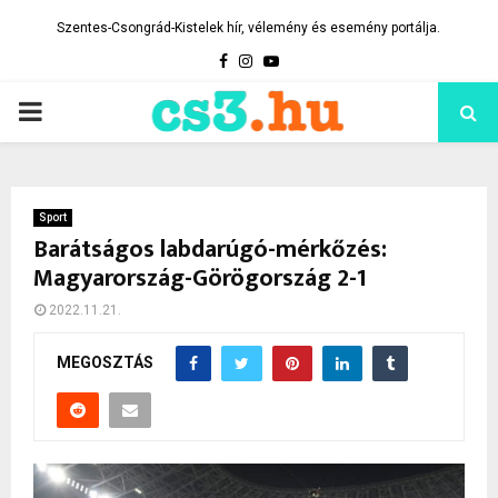
Szentes-Csongrád-Kistelek hír, vélemény és esemény portálja.
Facebook
Instagram
Youtube
PRIMARY
MENU
Sport
Barátságos labdarúgó-mérkőzés:
Magyarország-Görögország 2-1
2022.11.21.
MEGOSZTÁS