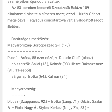
személyében újoncot is avattak.
Az 53. percben lecserélt Dzsudzsák Balázs 109.
alkalommal viselte a címeres mezt, ezzel – Király Gábort
megelőzve – egyedüli csúcstartóvá vált a válogatottságot
illetően.
Barátságos mérkőzés:
Magyarország-Görögország 2-1 (1-0)
———————————-
Puskás Aréna, 55 ezer néző, v.: Daniele Chiffi (olasz)
gólszerzők: Sallai (15.), Kalmár (93.), illetve Bakaszetasz
(81., 11-esből)
sárga lap: Botka (64.), Kalmár (94.)
Magyarország:
————-
Dibusz (Szappanos, 92.) – Botka (Lang, 71.), Orbán, Szalai
A. – Fiola, Nagy Á., Styles, Kerkez (Nagy Zs., 53.) –