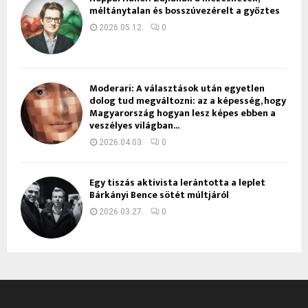
méltánytalan és bosszúvezérelt a győztes
2026.05.12.
0
Moderari: A választások után egyetlen
dolog tud megváltozni: az a képesség, hogy
Magyarország hogyan lesz képes ebben a
veszélyes világban...
2026.04.03.
0
Egy tiszás aktivista lerántotta a leplet
Bárkányi Bence sötét múltjáról
2026.03.27.
0