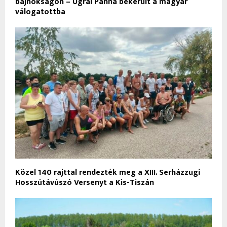
bajnokságon – Ugrai Panna bekerült a magyar
válogatottba
Közel 140 rajttal rendezték meg a XIII. Serházzugi
Hosszútávúszó Versenyt a Kis-Tiszán