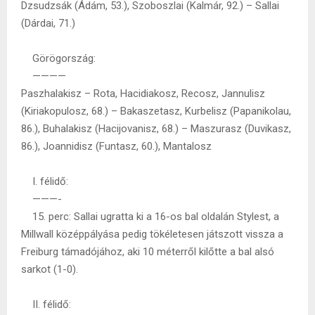
Dzsudzsák (Ádám, 53.), Szoboszlai (Kalmár, 92.) – Sallai
(Dárdai, 71.)
Görögország:
————
Paszhalakisz – Rota, Hacidiakosz, Recosz, Jannulisz
(Kiriakopulosz, 68.) – Bakaszetasz, Kurbelisz (Papanikolau,
86.), Buhalakisz (Hacijovanisz, 68.) – Maszurasz (Duvikasz,
86.), Joannidisz (Funtasz, 60.), Mantalosz
I. félidő:
———-
15. perc: Sallai ugratta ki a 16-os bal oldalán Stylest, a
Millwall középpályása pedig tökéletesen játszott vissza a
Freiburg támadójához, aki 10 méterről kilőtte a bal alsó
sarkot (1-0).
II. félidő: