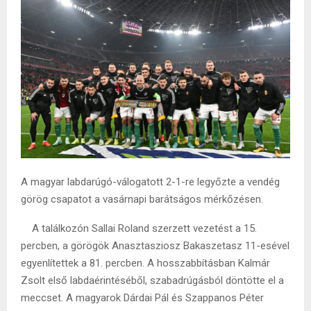
A magyar labdarúgó-válogatott 2-1-re legyőzte a vendég
görög csapatot a vasárnapi barátságos mérkőzésen.
A találkozón Sallai Roland szerzett vezetést a 15.
percben, a görögök Anasztasziosz Bakaszetasz 11-esével
egyenlítettek a 81. percben. A hosszabbításban Kalmár
Zsolt első labdaérintéséből, szabadrúgásból döntötte el a
meccset. A magyarok Dárdai Pál és Szappanos Péter