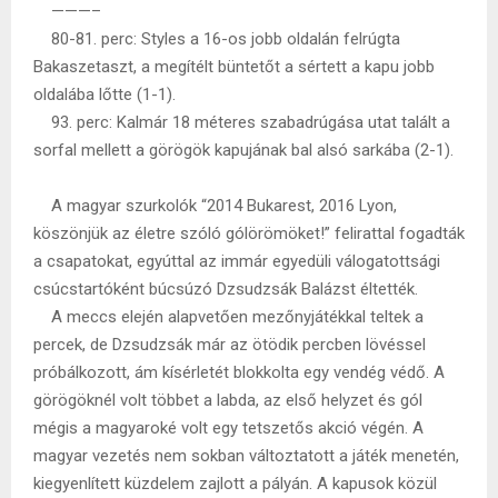
———–
80-81. perc: Styles a 16-os jobb oldalán felrúgta
Bakaszetaszt, a megítélt büntetőt a sértett a kapu jobb
oldalába lőtte (1-1).
93. perc: Kalmár 18 méteres szabadrúgása utat talált a
sorfal mellett a görögök kapujának bal alsó sarkába (2-1).
A magyar szurkolók “2014 Bukarest, 2016 Lyon,
köszönjük az életre szóló gólörömöket!” felirattal fogadták
a csapatokat, egyúttal az immár egyedüli válogatottsági
csúcstartóként búcsúzó Dzsudzsák Balázst éltették.
A meccs elején alapvetően mezőnyjátékkal teltek a
percek, de Dzsudzsák már az ötödik percben lövéssel
próbálkozott, ám kísérletét blokkolta egy vendég védő. A
görögöknél volt többet a labda, az első helyzet és gól
mégis a magyaroké volt egy tetszetős akció végén. A
magyar vezetés nem sokban változtatott a játék menetén,
kiegyenlített küzdelem zajlott a pályán. A kapusok közül