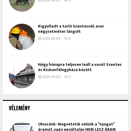
2026.08.05.
0
Kigyulladt a tarló Szentesnél, ezer
négyzetméter lángolt
2026.08.04.
0
Négy hónapra teljesen leáll a vasút Szentes
és Kiskunfélegyháza között
2026.08.04.
0
VÉLEMÉNY
Olvasónk: Megvetetik velünk a “nyugat”
áramát, vagy egyáltalán NEM LESZ ÁRAM