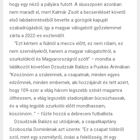
hogy egy néző a pályára futott. A slusszpoén azonban
nem maradt el, mert Kalmár Zsolt a becserélését követő
első labdaérintéséből bevette a görögök kapuját
szabadrúgásból, így a magyar válogatott győzelemmel
zárta a 2022-es esztendőt.
“Ezt kértem a fiúktól a meccs előtt, ez nem rólam, ez
nem személyekről, hanem a magyar válogatottról, a
szurkolókról és Magyarországról szólt” – mondta a
találkozót követően Dzsudzsák Balázs a Puskás Arénában.
“Köszönöm a szüleimnek, a csapatnak, minden egyes
edzőmnek, minden embernek, aki hozzájárult és tett azért,
hogy 109-szer a világ három legszebb színét magamra
ölthessem, a világ legszebb stadionjában búcsúzhassak,
és a világ legjobb szurkolói előtt mondhassam,
köszönöm…” – fűzte hozzá a debreceni futballista.
Dzsudzsák Balázs az utódjának, a csapatkapitány
Szoboszlai Dominiknak azt üzente: “Ez a csapat többről
szól, mint egy személyről, óriási a felelősség, itt egy